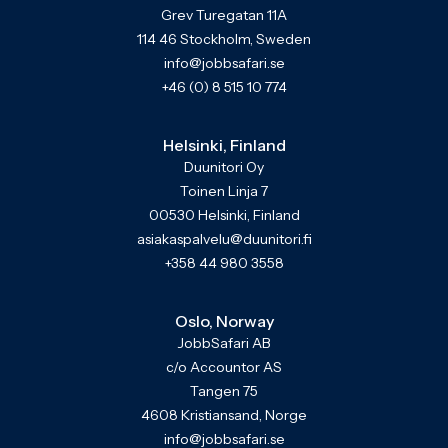
Grev Turegatan 11A
114 46 Stockholm, Sweden
info@jobbsafari.se
+46 (0) 8 515 10 774
Helsinki, Finland
Duunitori Oy
Toinen Linja 7
00530 Helsinki, Finland
asiakaspalvelu@duunitori.fi
+358 44 980 3558
Oslo, Norway
JobbSafari AB
c/o Accountor AS
Tangen 75
4608 Kristiansand, Norge
info@jobbsafari.se