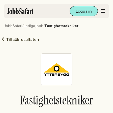
Logga in
JobbSafari
/
Lediga jobb
/
Fastighetstekniker
Lediga jobb
Till sökresultaten
Arbetsliv och karriär
För arbetsgivare
Skapa annons
Sök med AI
Fastighetstekniker
Ny här? Skapa konto