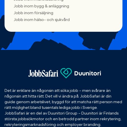
Jobb inom bygg & anläggning
Jobb inom försäljning
Jobb inom hälso- och sjukvård
Det är enklare än någonsin att söka jobb – men svårare än
någonsin att hitta rätt. Det vill vi ändra på. JobbSafari är din
guide genom arbetslivet, byggd för att matcha rätt person med
rätt möjlighet bland tusentals lediga jobb i Sverige.
JobbSafari är en del av Duunitori Group – Duunitori är Finlands
största jobbsökmotor och en betrodd partner inom rekrytering,
rekryteringsmarknadsföring och employer branding.