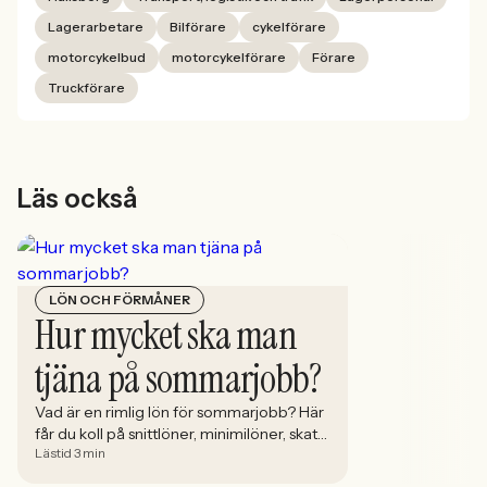
Lagerarbetare
Bilförare
cykelförare
motorcykelbud
motorcykelförare
Förare
Truckförare
Läs också
LÖN OCH FÖRMÅNER
Hur mycket ska man
tjäna på sommarjobb?
Vad är en rimlig lön för sommarjobb? Här
får du koll på snittlöner, minimilöner, skatt
Lästid 3 min
och vad du ska tänka på innan du skriver
på.