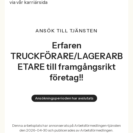
via vår karriärsida
ANSÖK TILL TJÄNSTEN
Erfaren
TRUCKFÖRARE/LAGERARB
ETARE till framgångsrikt
företag!!
Ansökningsperioden har avslutats
Denna arbetsplats har annonserats på Arbetsförmedlingen-tjänsten
den 2026-04-30 och publicerades av Arbetsförmedlingen.