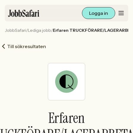
Logga in
JobbSafari
/
Lediga jobb
/
Erfaren TRUCKFÖRARE/LAGERARBETARE 
Lediga jobb
Till sökresultaten
Arbetsliv och karriär
För arbetsgivare
Skapa annons
Sök med AI
Erfaren
Ny här? Skapa konto