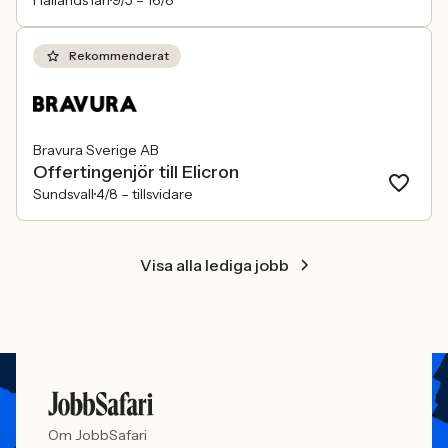
Hallands län
9/5 –
16/8
Rekommenderat
Bravura Sverige AB
Offertingenjör till Elicron
Sundsvall
4/8 –
tillsvidare
Visa alla lediga jobb
Om JobbSafari