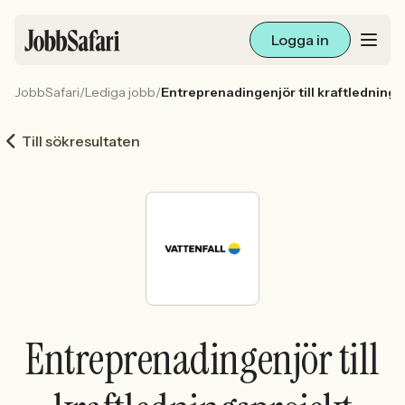
Logga in
JobbSafari
/
Lediga jobb
/
Entreprenadingenjör till kraftlednings
Lediga jobb
Till sökresultaten
Arbetsliv och karriär
För arbetsgivare
Skapa annons
Sök med AI
Entreprenadingenjör till
Ny här? Skapa konto