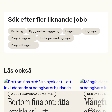
Sök efter fler liknande jobb
Varberg
Bygg och anläggning
Engineer
Ingenjör
Projektingenjör
Entreprenadingenjör
Project Engineer
Läs också
ARBETSGIVARVARUMÄRKE
REKRYTERING
Bortom fina ord: åtta
Mångfald