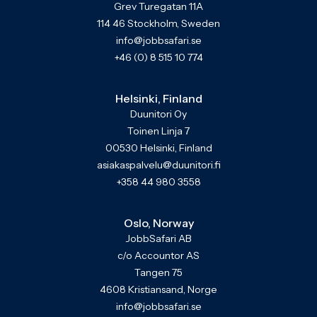
Grev Turegatan 11A
114 46 Stockholm, Sweden
info@jobbsafari.se
+46 (0) 8 515 10 774
Helsinki, Finland
Duunitori Oy
Toinen Linja 7
00530 Helsinki, Finland
asiakaspalvelu@duunitori.fi
+358 44 980 3558
Oslo, Norway
JobbSafari AB
c/o Accountor AS
Tangen 75
4608 Kristiansand, Norge
info@jobbsafari.se