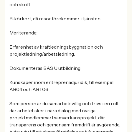
och skrift
B‑körkort, då resor förekommer i tjänsten
Meriterande:
Erfarenhet av kraftledningsbyggnation och
projektledning/arbetsledning.
Dokumenteras BAS U utbildning
Kunskaper inom entreprenadjuridik, till exempel
AB04 och ABT06
Som person är du samarbetsvillig och trivs i en roll
där arbetet sker i nära dialog med övriga
projektmedlemmar.I samverkansprojekt, där
transparens och gemensam framdrift är avgörande,
bidrar du till att skapa förståelse och fungerande