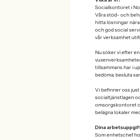
Socialkontoret i Nor
Våra stöd- och beha
hitta lösningar nära
och god social serv
vår verksamhet utif
Nu söker vi efter e
vuxenverksamheten 
tillsammans har i up
bedöma, besluta sam
Vi befinner oss jus
socialtjänstlagen o
omsorgskontoret och
belägna lokaler med 
Dina arbetsuppgif
Som enhetschef hos o