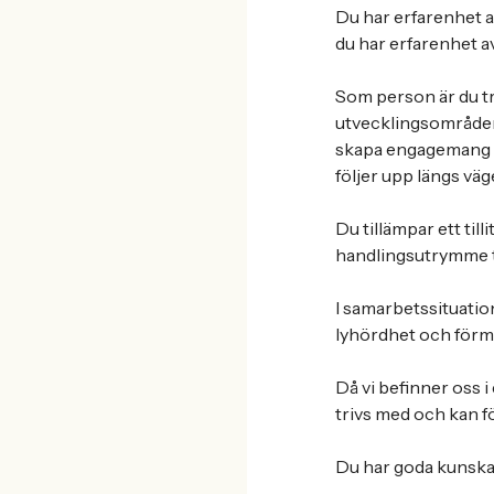
Du har erfarenhet av
du har erfarenhet 
Som person är du tr
utvecklingsområden
skapa engagemang k
följer upp längs väg
Du tillämpar ett ti
handlingsutrymme ti
I samarbetssituation
lyhördhet och förmå
Då vi befinner oss i
trivs med och kan fö
Du har goda kunska