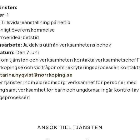
änsten:
er:
1
Tillsvidareanställning på heltid
nligt överenskommelse
troendearbetstid
ansarbete:
Ja, delvis utifrån verksamhetens behov
datum:
Den 7 juni
r om tjänsten och verksamheten kontakta verksamhetschef F
rkoping.se och vid frågor om rekryteringsprocessen kontakt
tarina.nyqvist@norrkoping.se
r tjänster inom äldreomsorg, verksamhet för personer med
ng samt verksamhet för barn och ungdomar, ingår kontroll av
ngsprocessen.
ANSÖK TILL TJÄNSTEN