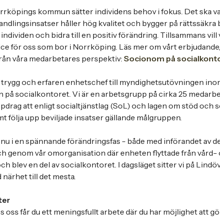
rköpings kommun sätter individens behov i fokus. Det ska vara 
ndlingsinsatser håller hög kvalitet och bygger på rättssäkra b
 individen och bidra till en positiv förändring. Tillsammans vill
ice för oss som bor i Norrköping. Läs mer om vårt erbjudande
rån våra medarbetares perspektiv:
Socionom på socialkont
n trygg och erfaren enhetschef till myndighetsutövningen in
på socialkontoret. Vi är en arbetsgrupp på cirka 25 medarb
pdrag att enligt socialtjänstlag (SoL) och lagen om stöd och s
t följa upp beviljade insatser gällande målgruppen.
t nu i en spännande förändringsfas - både med införandet av d
ch genom vår omorganisation där enheten flyttade från vård-
 blev en del av socialkontoret. I dagsläget sitter vi på Lindö
närhet till det mesta.
ter
ss får du ett meningsfullt arbete där du har möjlighet att gör