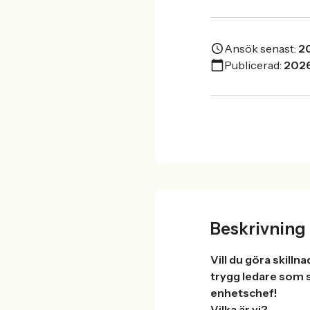
Ansök senast:
2
Publicerad:
202
Beskrivning
Vill du göra skill
trygg ledare som s
enhetschef!
Vilka är vi?