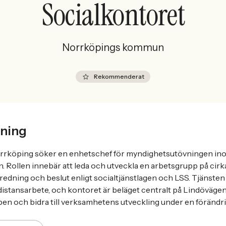
Socialkontoret
Norrköpings kommun
Rekommenderat
ning
orrköping söker en enhetschef för myndighetsutövningen in
 Rollen innebär att leda och utveckla en arbetsgrupp på cir
edning och beslut enligt socialtjänstlagen och LSS. Tjänsten 
is distansarbete, och kontoret är beläget centralt på Lindöväg
pen och bidra till verksamhetens utveckling under en förändri