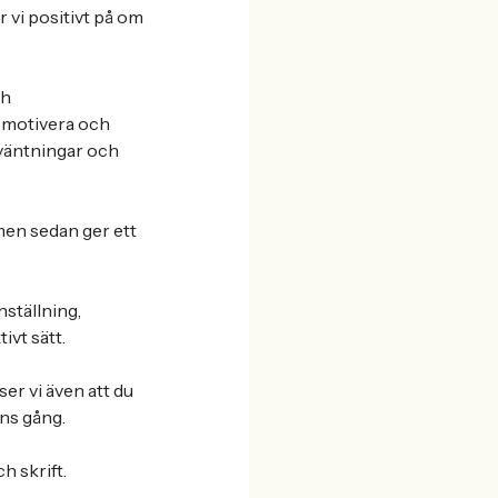
r vi positivt på om
ch
t motivera och
väntningar och
 men sedan ger ett
nställning,
ivt sätt.
er vi även att du
ens gång.
 skrift.