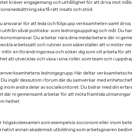
etet kräver engagemang och uthållighet för att driva mot måls
onsnedsättning ska få rätt insats och stöd.
du ansvarar för att leda och följa upp verksamheten samt driva
 utifrån såväl politiska- som ledningsuppdrag och mål. Du har
konomiansvar. Du arbetar nära dina medarbetare där ni geme
tveckla arbetssätt och rutiner som säkerställer att vi möter
år inför en förändringsresa och söker dig som vill arbeta för att
et att utvecklas och växa i sina roller, som team och i uppdra
vuxenverksamhetens ledningsgrupp. Här deltar verksamhetsch
 Du ingår dessutom i forum där du samverkar med enhetsche
 inom andra delar av socialkontoret. Du bidrar med din erfa
t där ni gemensamt arbetar för att möta framtida utmaningar
m helhet.
ar högskoleexamen som exempelvis socionom eller inom bet
ernativt annan akademisk utbildning som arbetsgivaren bedöm