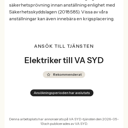
säkerhetsprövning innan anställning enlighet med
Säkerhetsskyddslagen (2018:585). Vissa av våra
anställningar kan även innebära en krigsplacering.
ANSÖK TILL TJÄNSTEN
Elektriker till VA SYD
Rekommenderat
Ansökningsperioden har avslutats
Denna arbetsplats har annonserats på VA SYD-tjänsten den 2026-05-
13 och publicerades av VA SYD.