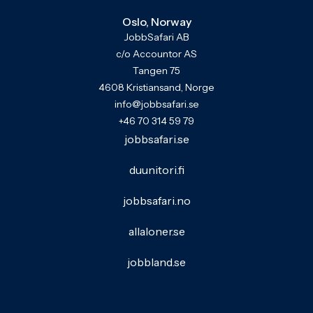
Oslo, Norway
JobbSafari AB
c/o Accountor AS
Tangen 75
4608 Kristiansand, Norge
info@jobbsafari.se
+46 70 314 59 79
jobbsafari.se
duunitori.fi
jobbsafari.no
allaloner.se
jobbland.se