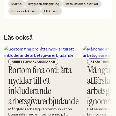
Malmö
Bygg och anläggning
Installationselektriker
Serviceelektriker
Elektriker
Läs också
ARBETSGIVARVARUMÄRKE
REKRYTERING
Bortom fina ord: åtta
Mångfald
nycklar till ett
affärskrit
inkluderande
arbetsgiv
arbetsgivarerbjudande
ignorera
Mångfald i arbetsgivarkommunikation
Det senaste dece
börjar inte med en formulering på
kvinnor inom tech 