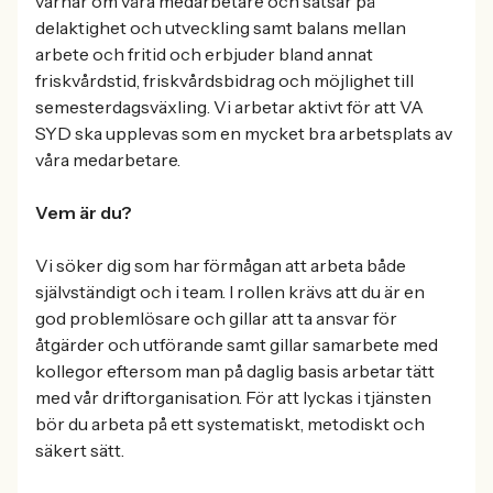
värnar om våra medarbetare och satsar på
delaktighet och utveckling samt balans mellan
arbete och fritid och erbjuder bland annat
friskvårdstid, friskvårdsbidrag och möjlighet till
semesterdagsväxling. Vi arbetar aktivt för att VA
SYD ska upplevas som en mycket bra arbetsplats av
våra medarbetare.
Vem är du?
Vi söker dig som har förmågan att arbeta både
självständigt och i team. I rollen krävs att du är en
god problemlösare och gillar att ta ansvar för
åtgärder och utförande samt gillar samarbete med
kollegor eftersom man på daglig basis arbetar tätt
med vår driftorganisation. För att lyckas i tjänsten
bör du arbeta på ett systematiskt, metodiskt och
säkert sätt.