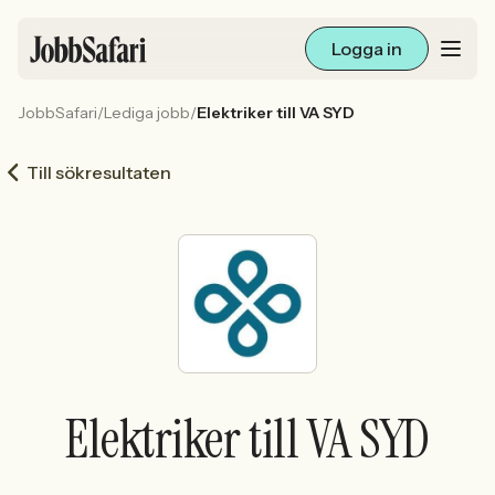
Logga in
JobbSafari
/
Lediga jobb
/
Elektriker till VA SYD
Lediga jobb
Till sökresultaten
Arbetsliv och karriär
För arbetsgivare
Skapa annons
Sök med AI
Elektriker till VA SYD
Ny här? Skapa konto