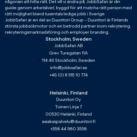
någonsin att hitta rätt. Det vill vi ändra på. JobbSafari är din
guide genom arbetslivet, byggd för att matcha rätt person med
rätt möjlighet bland tusentals lediga jobb i Sverige.
JobbSafari är en del av Duunitori Group – Duunitori är Finlands
största jobbsökmotor och en betrodd partner inom rekrytering,
rekryteringsmarknadsföring och employer branding.
Stockholm, Sweden
JobbSafari AB
Grev Turegatan 11A
114 46 Stockholm, Sweden
info@jobbsafari.se
+46 (0) 8 515 10 774
Helsinki, Finland
Duunitori Oy
Toinen Linja 7
00530 Helsinki, Finland
asiakaspalvelu@duunitori.fi
+358 44 980 3558