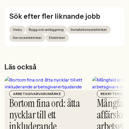
Sök efter fler liknande jobb
Visby
Bygg och anläggning
Installationselektriker
Serviceelektriker
Elektriker
Läs också
ARBETSGIVARVARUMÄRKE
REKRYTERING
Bortom fina ord: åtta
Mångfald
nycklar till ett
affärskrit
inkluderande
arbetsgiv