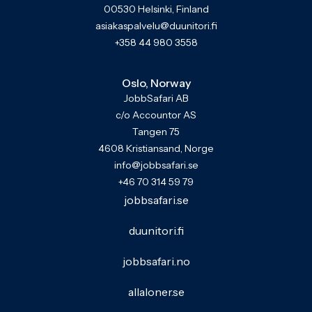
00530 Helsinki, Finland
asiakaspalvelu@duunitori.fi
+358 44 980 3558
Oslo, Norway
JobbSafari AB
c/o Accountor AS
Tangen 75
4608 Kristiansand, Norge
info@jobbsafari.se
+46 70 314 59 79
jobbsafari.se
duunitori.fi
jobbsafari.no
allaloner.se