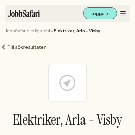
Logga in
JobbSafari
/
Lediga jobb
/
Elektriker, Arla - Visby
Lediga jobb
Till sökresultaten
Arbetsliv och karriär
För arbetsgivare
Skapa annons
Sök med AI
Elektriker, Arla - Visby
Ny här? Skapa konto