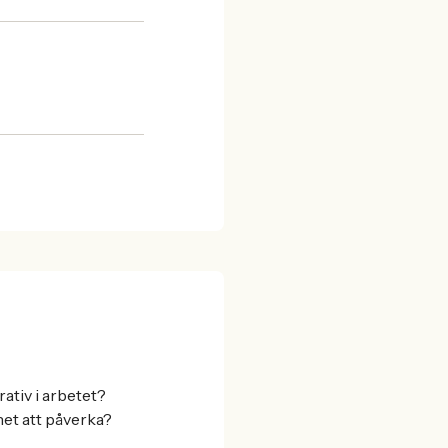
ativ i arbetet?
het att påverka?