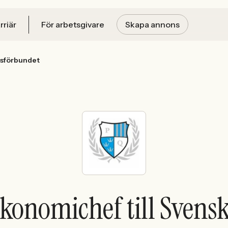
rriär
För arbetsgivare
Skapa annons
gsförbundet
konomichef till Svens