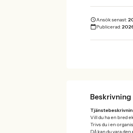
Ansök senast:
2
Publicerad:
202
Beskrivning
Tjänstebeskrivnin
Vill du ha en bred 
Trivs du i en organ
Då kan du vara den 