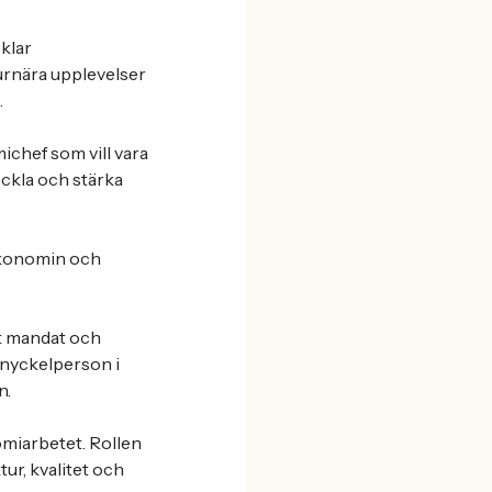
klar
turnära upplevelser
.
ichef som vill vara
eckla och stärka
ekonomin och
gt mandat och
 nyckelperson i
n.
omiarbetet. Rollen
ur, kvalitet och