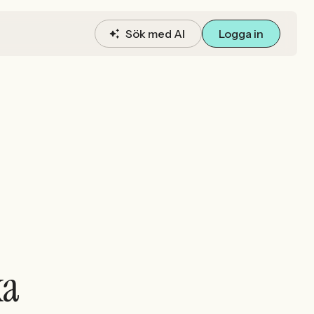
Sök med AI
Logga in
ka