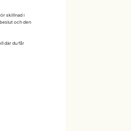
r skillnad i
 beslut och den
ll där du får