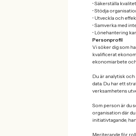
• Säkerställa kvali
• Stödja organisati
• Utveckla och effek
• Samverka med int
• Lönehantering kan 
Personprofil
Vi söker dig som ha
kvalificerat ekonom
ekonomiarbete och tr
Du är analytisk och
data. Du har ett str
verksamhetens utve
Som person är du so
organisation där du
initiativtagande, han
Meriterande för rol