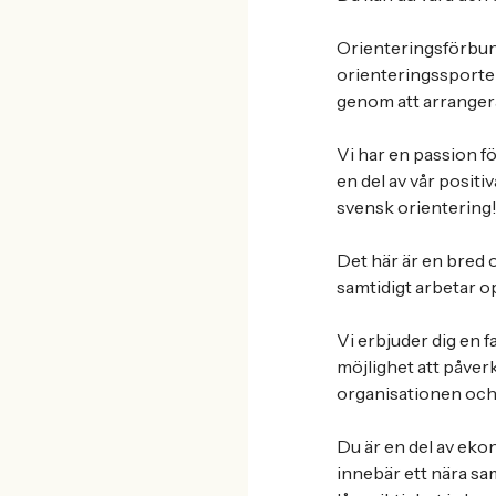
Orienteringsförbund
orienteringssporten
genom att arrangera 
Vi har en passion f
en del av vår positi
svensk orientering
Det här är en bred
samtidigt arbetar op
Vi erbjuder dig en f
möjlighet att påver
organisationen och
Du är en del av eko
innebär ett nära sam