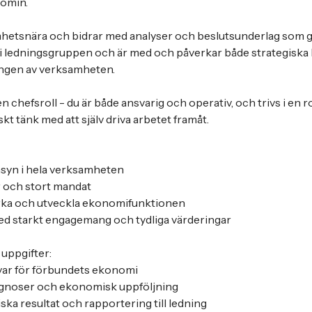
nomin.
hetsnära och bidrar med analyser och beslutsunderlag som gö
 i ledningsgruppen och är med och påverkar både strategiska
ingen av verksamheten.
n chefsroll - du är både ansvarig och operativ, och trivs i en ro
t tänk med att själv driva arbetet framåt.
insyn i hela verksamheten
r och stort mandat
verka och utveckla ekonomifunktionen
ed starkt engagemang och tydliga värderingar
uppgifter:
var för förbundets ekonomi
ognoser och ekonomisk uppföljning
ska resultat och rapportering till ledning