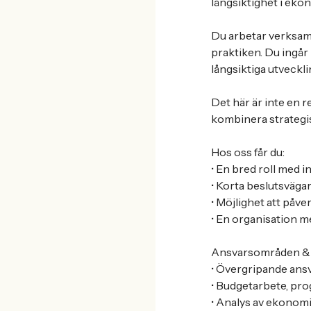
långsiktighet i eko
Du arbetar verksam
praktiken. Du ingår
långsiktiga utveckl
Det här är inte en re
kombinera strategisk
Hos oss får du:
• En bred roll med 
• Korta beslutsväga
• Möjlighet att på
• En organisation m
Ansvarsområden & 
• Övergripande ans
• Budgetarbete, pr
• Analys av ekonomi