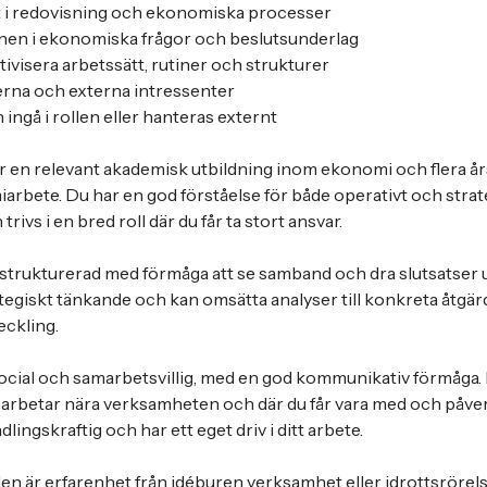
tet i redovisning och ekonomiska processer
onen i ekonomiska frågor och beslutsunderlag
tivisera arbetssätt, rutiner och strukturer
erna och externa intressenter
ingå i rollen eller hanteras externt
r en relevant akademisk utbildning inom ekonomi och flera år
iarbete. Du har en god förståelse för både operativt och strat
ivs i en bred roll där du får ta stort ansvar.
 strukturerad med förmåga att se samband och dra slutsatser
ategiskt tänkande och kan omsätta analyser till konkreta åtgärd
ckling.
cial och samarbetsvillig, med en god kommunikativ förmåga. D
 arbetar nära verksamheten och där du får vara med och påver
dlingskraftig och har ett eget driv i ditt arbete.
len är erfarenhet från idéburen verksamhet eller idrottsrörels