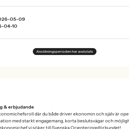
026-05-09
6-04-10
Ansökningsperioden har avslutats
g & erbjudande
ekonomichefsroll där du både driver ekonomin och själv är oper
isation med starkt engagemang, korta beslutsvägar och möjlig
ekonomichef vi söker till Svenska Orienteringsförbundet!