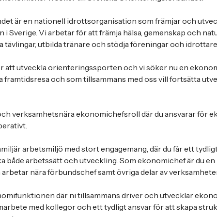
et är en nationell idrottsorganisation som främjar och utvec
 i Sverige. Vi arbetar för att främja hälsa, gemenskap och na
tävlingar, utbilda tränare och stödja föreningar och idrottare
ör att utveckla orienteringssporten och vi söker nu en ekonom
va framtidsresa och som tillsammans med oss vill fortsätta utv
!
 och verksamhetsnära ekonomichefsroll där du ansvarar för 
erativt.
amiljär arbetsmiljö med stort engagemang, där du får ett tydli
ka både arbetssätt och utveckling. Som ekonomichef är du en
 arbetar nära förbundschef samt övriga delar av verksamhete
nomifunktionen där ni tillsammans driver och utvecklar ekon
arbete med kollegor och ett tydligt ansvar för att skapa strukt