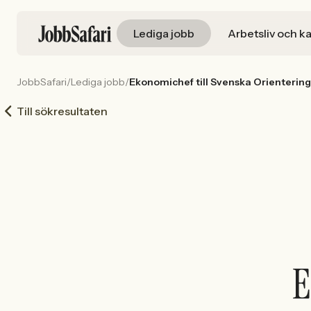
Lediga jobb
Arbetsliv och ka
JobbSafari
/
Lediga jobb
/
Ekonomichef till Svenska Orienterin
Till sökresultaten
E