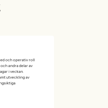
t
d och operativ roll
och andra delar av
agar i veckan.
amt utveckling av
ngsiktiga