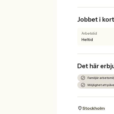
Jobbet i kor
Arbetstid
Heltid
Det här erbj
Familjär arbetsm
Möjlighet att påv
Stockholm