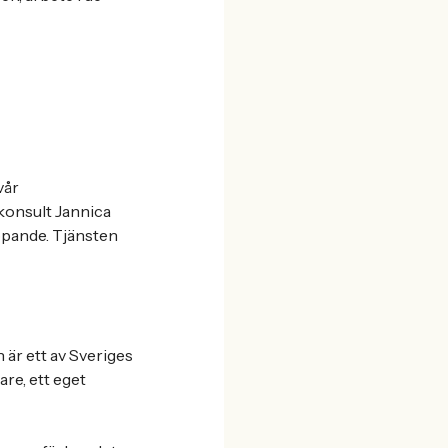
vår
konsult Jannica
löpande. Tjänsten
är ett av Sveriges
re, ett eget