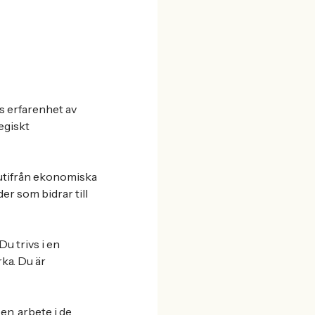
s erfarenhet av
egiskt
 utifrån ekonomiska
er som bidrar till
u trivs i en
ka. Du är
en, arbete i de