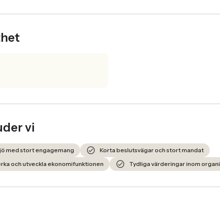
thet
uder vi
iljö med stort engagemang
Korta beslutsvägar och stort mandat
erka och utveckla ekonomifunktionen
Tydliga värderingar inom organ