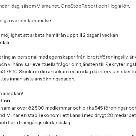
nder idag, såsom Visma.net, OneStopReport och Hogia lön.
nligt överenskommelse
 möjlighet att arbeta hemifrån upp till 2 dagar i veckan
ckla
ring av personal med egenskaper från idrott/föreningsliv, är 
h vi hänvisar eventuella frågor om tjänsten till Rekryterings
3 75 10. Skicka in din ansökan redan idag då intervjuer sker 
ättas innan sista ansökningsdagen.
n ansökan!
tion
 samlar över 82 500 medlemmar och cirka 545 föreningar och 
nd. Vi har en stabil ekonomi, ett kansli med drygt 20 medarbeta
h flera framgångsrika landslag.