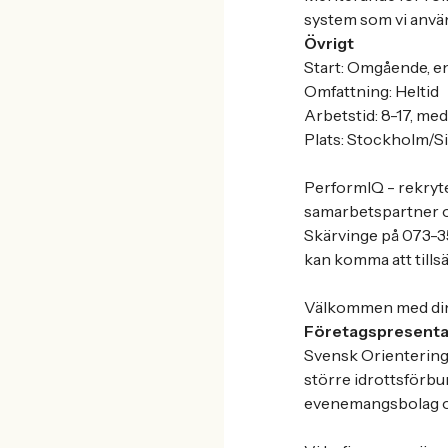
system som vi anvä
Övrigt
Start: Omgående, e
Omfattning: Heltid
Arbetstid: 8-17, med
Plats: Stockholm/Si
PerformIQ - rekryte
samarbetspartner oc
Skärvinge på 073-35
kan komma att tills
Välkommen med di
Företagspresenta
Svensk Orientering
större idrottsförbu
evenemangsbolag oc