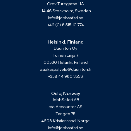
Grev Turegatan 11A
114 46 Stockholm, Sweden
info@jobbsafari.se
+46 (0) 8 515 10 774
Helsinki, Finland
Duunitori Oy
Toinen Linja 7
00530 Helsinki, Finland
asiakaspalvelu@duunitori.fi
+358 44 980 3558
Oslo, Norway
JobbSafari AB
c/o Accountor AS
Tangen 75
4608 Kristiansand, Norge
info@jobbsafari.se