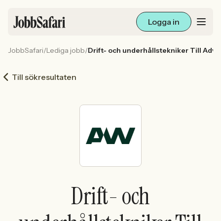
Logga in
JobbSafari
/
Lediga jobb
/
Drift- och underhållstekniker Till Adve
Lediga jobb
Till sökresultaten
Arbetsliv och karriär
För arbetsgivare
Skapa annons
Sök med AI
Drift- och
Ny här? Skapa konto