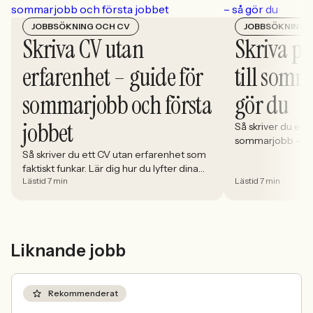
JOBBSÖKNING OCH CV
JOBBSÖKNING 
Skriva CV utan
Skriva pe
erfarenhet – guide för
till somm
sommarjobb och första
gör du
jobbet
Så skriver du ett p
sommarjobb – steg
Så skriver du ett CV utan erfarenhet som
du lyfter dina st
faktiskt funkar. Lär dig hur du lyfter dina
undviker vanliga 
Lästid 7 min
Lästid 7 min
styrkor, strukturerar rätt och omvandlar
chanser.
fritid till relevant kompetens.
Liknande jobb
Rekommenderat