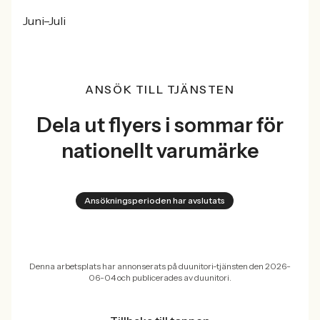
Juni–Juli
ANSÖK TILL TJÄNSTEN
Dela ut flyers i sommar för
nationellt varumärke
Ansökningsperioden har avslutats
Denna arbetsplats har annonserats på duunitori-tjänsten den 2026-
06-04 och publicerades av duunitori.