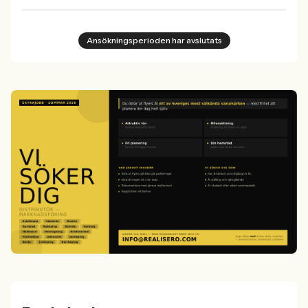
Ansökningsperioden har avslutats