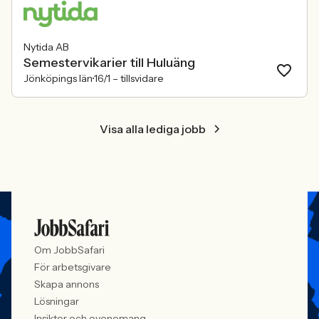
Nytida AB
Semestervikarier till Huluäng
Jönköpings län
16/1 –
tillsvidare
Visa alla lediga jobb
Om JobbSafari
För arbetsgivare
Skapa annons
Lösningar
Insikter och evenemang