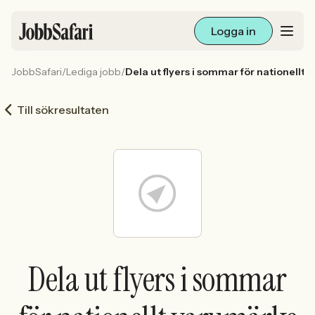
Logga in
JobbSafari
/
Lediga jobb
/
Dela ut flyers i sommar för nationellt
Lediga jobb
Till sökresultaten
Arbetsliv och karriär
För arbetsgivare
Skapa annons
Sök med AI
Dela ut flyers i sommar
Ny här? Skapa konto