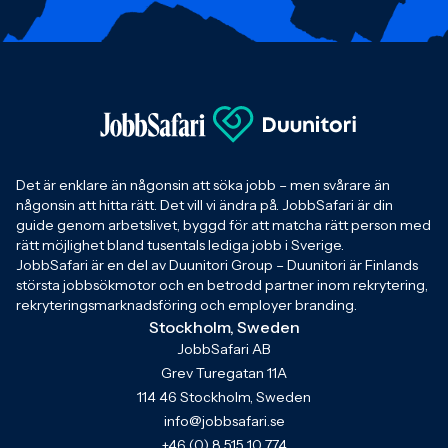
Det är enklare än någonsin att söka jobb – men svårare än
någonsin att hitta rätt. Det vill vi ändra på. JobbSafari är din
guide genom arbetslivet, byggd för att matcha rätt person med
rätt möjlighet bland tusentals lediga jobb i Sverige.
JobbSafari är en del av Duunitori Group – Duunitori är Finlands
största jobbsökmotor och en betrodd partner inom rekrytering,
rekryteringsmarknadsföring och employer branding.
Stockholm, Sweden
JobbSafari AB
Grev Turegatan 11A
114 46 Stockholm, Sweden
info@jobbsafari.se
+46 (0) 8 515 10 774