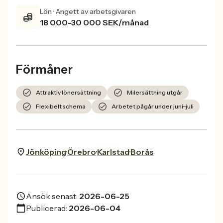
Lön · Angett av arbetsgivaren
18 000-30 000 SEK/månad
Förmåner
Attraktiv lönersättning
Milersättning utgår
Flexibelt schema
Arbetet pågår under juni–juli
Jönköping
Örebro
Karlstad
Borås
Ansök senast:
2026-06-25
Publicerad:
2026-06-04