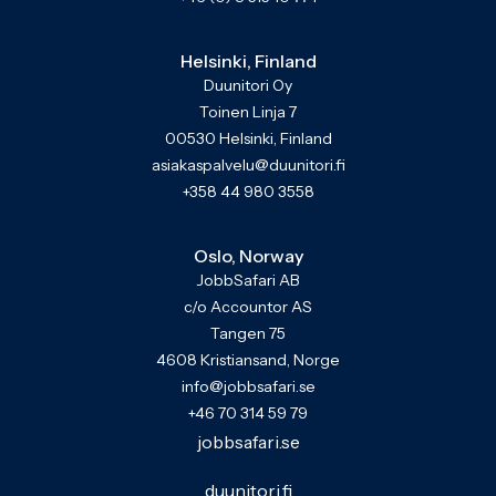
Helsinki, Finland
Duunitori Oy
Toinen Linja 7
00530 Helsinki, Finland
asiakaspalvelu@duunitori.fi
+358 44 980 3558
Oslo, Norway
JobbSafari AB
c/o Accountor AS
Tangen 75
4608 Kristiansand, Norge
info@jobbsafari.se
+46 70 314 59 79
jobbsafari.se
duunitori.fi