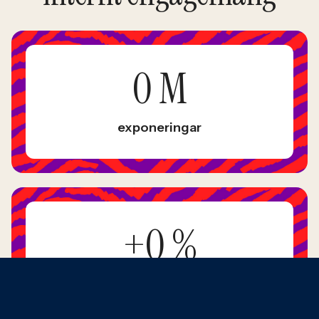
0
M
exponeringar
+
0
%
ansökningar