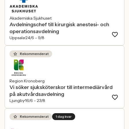
Akademiska Sjukhuset
Avdelningschef till kirurgisk anestesi- och
operationsavdelning
Uppsala
24/6 –
9/8
Rekommenderat
Region Kronoberg
Vi söker sjuksköterskor till intermediärvård
på akutvårdsavdelning
Ljungby
16/6 –
23/8
Rekommenderat
1 dag kvar