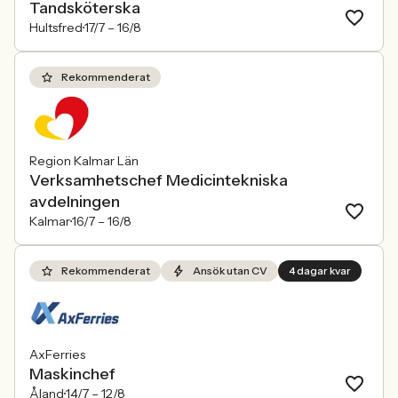
Tandsköterska
Hultsfred
17/7 –
16/8
Rekommenderat
Region Kalmar Län
Verksamhetschef Medicintekniska
avdelningen
Kalmar
16/7 –
16/8
Rekommenderat
Ansök utan CV
4 dagar kvar
AxFerries
Maskinchef
Åland
14/7 –
12/8