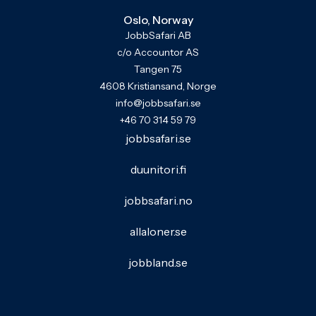
Oslo, Norway
JobbSafari AB
c/o Accountor AS
Tangen 75
4608 Kristiansand, Norge
info@jobbsafari.se
+46 70 314 59 79
jobbsafari.se
duunitori.fi
jobbsafari.no
allaloner.se
jobbland.se