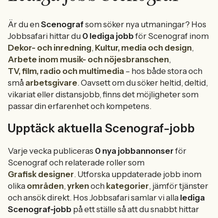
Är du en
Scenograf
som söker nya utmaningar? Hos
Jobbsafari hittar du
0 lediga jobb
för Scenograf inom
Dekor- och inredning
,
Kultur, media och design
,
Arbete inom musik- och nöjesbranschen
,
TV, film, radio och multimedia
– hos både stora och
små
arbetsgivare
. Oavsett om du söker heltid, deltid,
vikariat eller distansjobb, finns det möjligheter som
passar din erfarenhet och kompetens.
Upptäck aktuella Scenograf-jobb
Varje vecka publiceras
0 nya jobbannonser
för
Scenograf och relaterade roller som
Grafisk designer
. Utforska uppdaterade jobb inom
olika
områden
,
yrken
och
kategorier
, jämför tjänster
och ansök direkt. Hos Jobbsafari samlar vi alla
lediga
Scenograf-jobb
på ett ställe så att du snabbt hittar