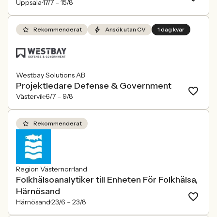
Uppsala
17/7 –
15/8
Rekommenderat
Ansök utan CV
1 dag kvar
Westbay Solutions AB
Projektledare Defense & Government
Västervik
6/7 –
9/8
Rekommenderat
Region Västernorrland
Folkhälsoanalytiker till Enheten För Folkhälsa,
Härnösand
Härnösand
23/6 –
23/8