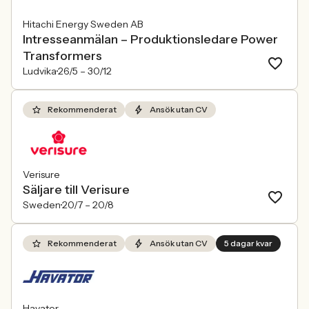
Hitachi Energy Sweden AB
Intresseanmälan – Produktionsledare Power
Transformers
Ludvika
26/5 –
30/12
Rekommenderat
Ansök utan CV
Verisure
Säljare till Verisure
Sweden
20/7 –
20/8
Rekommenderat
Ansök utan CV
5 dagar kvar
Havator