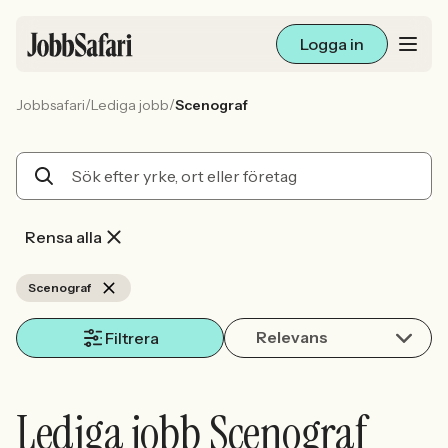
Logga in
/
/
Jobbsafari
Lediga jobb
Scenograf
Lediga jobb
Arbetsliv och karriär
För arbetsgivare
Rensa alla
Skapa annons
Scenograf
Relevans
Sök med AI
Filtrera
Ny här? Skapa konto
Lediga jobb Scenograf