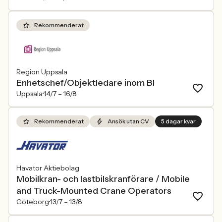
Rekommenderat
Region Uppsala
Enhetschef/Objektledare inom BI
Uppsala
14/7 –
16/8
Rekommenderat
Ansök utan CV
5 dagar kvar
Havator Aktiebolag
Mobilkran- och lastbilskranförare / Mobile
and Truck-Mounted Crane Operators
Göteborg
13/7 –
13/8