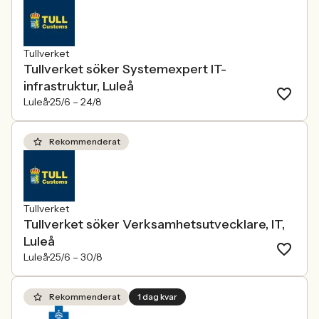
Tullverket
Tullverket söker Systemexpert IT-
infrastruktur, Luleå
Luleå
25/6 –
24/8
Rekommenderat
Tullverket
Tullverket söker Verksamhetsutvecklare, IT,
Luleå
Luleå
25/6 –
30/8
Rekommenderat
1 dag kvar