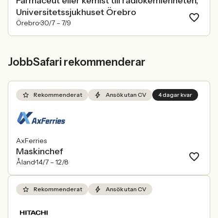
Farmaceut eller kemist till radiokemienheten,
Universitetssjukhuset Örebro
Örebro
30/7 –
7/9
JobbSafari rekommenderar
Rekommenderat
Ansök utan CV
4 dagar kvar
AxFerries
Maskinchef
Åland
14/7 –
12/8
Rekommenderat
Ansök utan CV