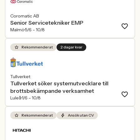
Coromatic AB
Senior Servicetekniker EMP
Malmö
5/6 –
10/8
Rekommenderat
2 dagar kvar
Tullverket
Tullverket söker systemutvecklare till
brottsbekämpande verksamhet
Luleå
1/6 –
10/8
Rekommenderat
Ansök utan CV