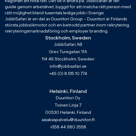
någonsin att hitta rätt. Det vill vi ändra på. JobbSafari är din
guide genom arbetslivet, byggd för att matcha rätt person med
rätt möjlighet bland tusentals lediga jobb i Sverige.
JobbSafari är en del av Duunitori Group – Duunitori är Finlands
största jobbsökmotor och en betrodd partner inom rekrytering,
rekryteringsmarknadsföring och employer branding.
Stockholm, Sweden
JobbSafari AB
Grev Turegatan 11A
114 46 Stockholm, Sweden
info@jobbsafari.se
+46 (0) 8 515 10 774
Helsinki, Finland
Duunitori Oy
Toinen Linja 7
00530 Helsinki, Finland
asiakaspalvelu@duunitori.fi
+358 44 980 3558