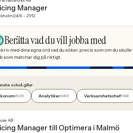
Tel Networks AB
icing Manager
ckholm
24/6 –
21/12
Berätta vad du vill jobba med
kriv med dina egna ord vad du söker, precis som om du skulle f
b som matchar dig på riktigt.
nske också gillar
Ekonom
Analytiker
Verksamhetschef
(503)
(340)
(144)
ouse AB
icing Manager till Optimera i Malmö