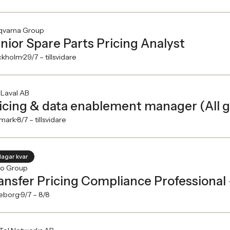
qvarna Group
nior Spare Parts Pricing Analyst
ckholm
29/7 –
tillsvidare
 Laval AB
icing & data enablement manager (All 
mark
8/7 –
tillsvidare
dagar kvar
vo Group
ansfer Pricing Compliance Professional
eborg
9/7 –
8/8