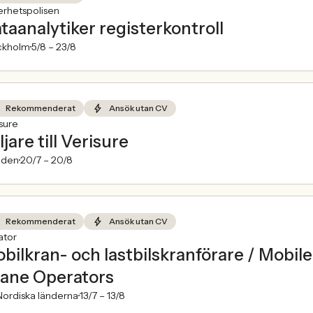
erhetspolisen
taanalytiker registerkontroll
ckholm
5/8 –
23/8
Rekommenderat
Ansök utan CV
sure
ljare till Verisure
den
20/7 –
20/8
Rekommenderat
Ansök utan CV
ator
bilkran- och lastbilskranförare / Mobi
ane Operators
ordiska länderna
13/7 –
13/8