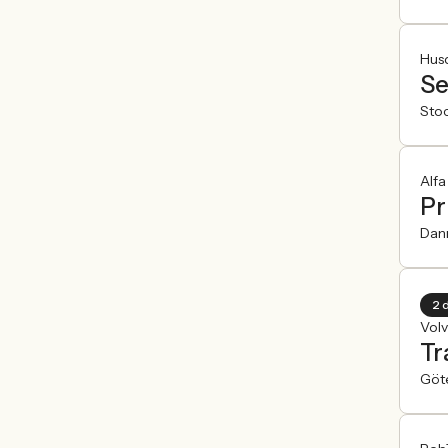
Hus
Se
Sto
Alfa
Pr
Dan
2 
Vol
Tr
Göt