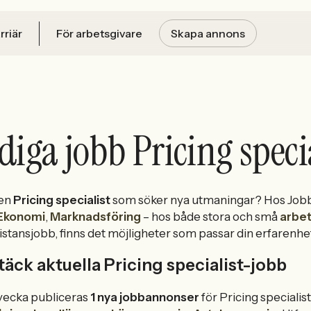
rriär
För arbetsgivare
Skapa annons
diga jobb Pricing speci
 en
Pricing specialist
som söker nya utmaningar? Hos Jobbs
Ekonomi
,
Marknadsföring
– hos både stora och små
arbet
distansjobb, finns det möjligheter som passar din erfaren
äck aktuella Pricing specialist-jobb
vecka publiceras
1 nya jobbannonser
för Pricing specialis