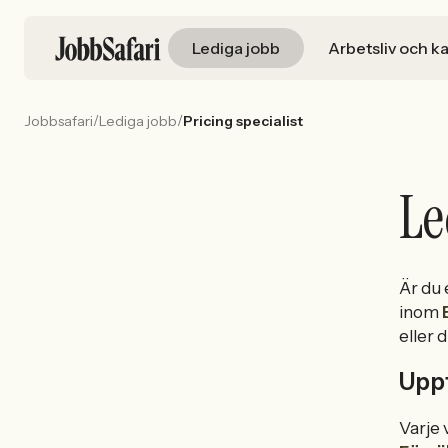
Lediga jobb
Arbetsliv och ka
/
/
Jobbsafari
Lediga jobb
Pricing specialist
Le
Är du
inom
eller 
Uppt
Varje 