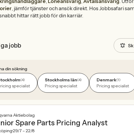
kringshandläggare
,
Löneansvarig
,
Avtalsansvarig
. Utfo
orier
, jämför tjänster och ansök direkt. Hos Jobbsafari saml
snabbt hittar rätt jobb för din karriär.
iga jobb
Sk
na din sökning
Stockholm
Stockholms län
Denmark
(4)
(4)
(1)
ricing specialist
Pricing specialist
Pricing specialist
qvarna Aktiebolag
nior Spare Parts Pricing Analyst
köping
29/7 –
22/8