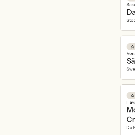
Säk
Da
Sto
Veri
Sä
Swe
Hav
Mo
Cr
De N