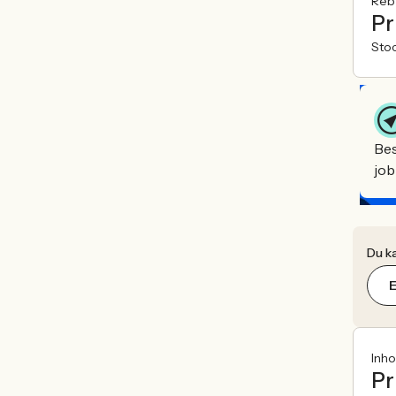
Reb
Pr
Sto
Bes
job
Du ka
Inh
Pr