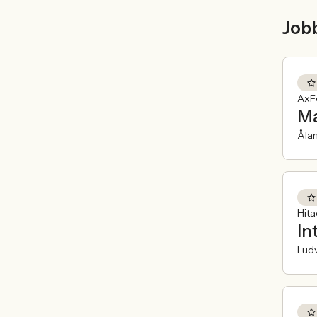
Job
AxFe
Ma
Åla
Hit
In
Ludv