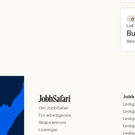
Lidl
Bu
Str
Jobb
Ledig
Om JobbSafari
Ledig
För arbetsgivare
Ledig
Skapa annons
Ledig
Lösningar
Ledig