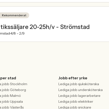
Rekommenderat
tikssäljare 20-25h/v - Strömstad
ömstad
4/8 –
2/9
 per stad
Jobb efter yrke
a jobb Stockholm
Lediga jobb sjuksköterska
a jobb Göteborg
Lediga jobb undersköterska
a jobb Malmö
Lediga jobb lagerarbetare
a jobb Uppsala
Lediga jobb elektriker
a jobb Västerås
Lediga jobb snickare