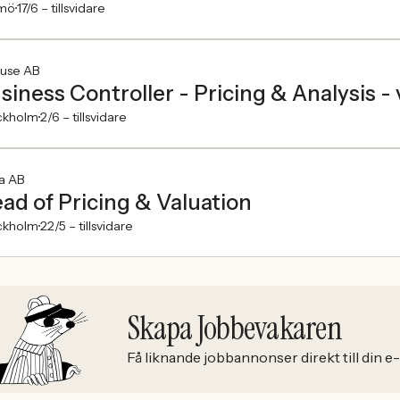
mö
17/6 –
tillsvidare
ouse AB
siness Controller - Pricing & Analysis - 
ckholm
2/6 –
tillsvidare
a AB
ad of Pricing & Valuation
ckholm
22/5 –
tillsvidare
Skapa Jobbevakaren
Få liknande jobbannonser direkt till din e