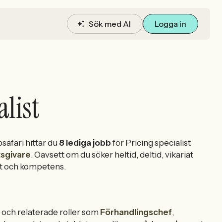
Sök med AI
Logga in
alist
afari hittar du
8 lediga jobb
för Pricing specialist
sgivare
. Oavsett om du söker heltid, deltid, vikariat
het och kompetens.
t och relaterade roller som
Förhandlingschef
,