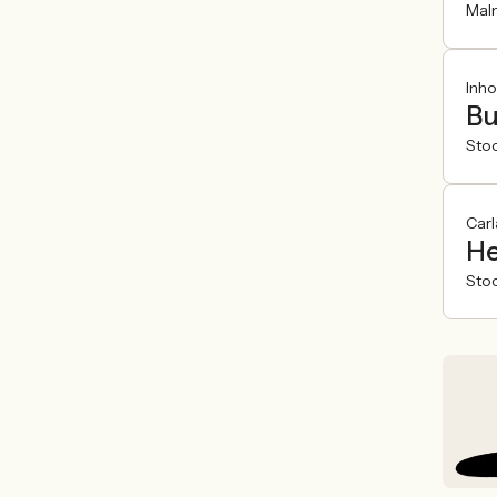
Mal
Inh
Bu
Sto
Carl
He
Sto