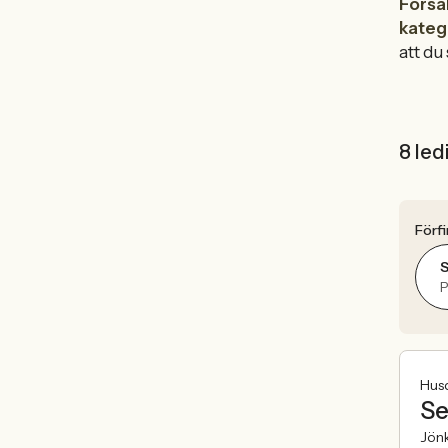
Försä
kateg
att du 
8 led
Förfi
P
Hus
Se
Jön