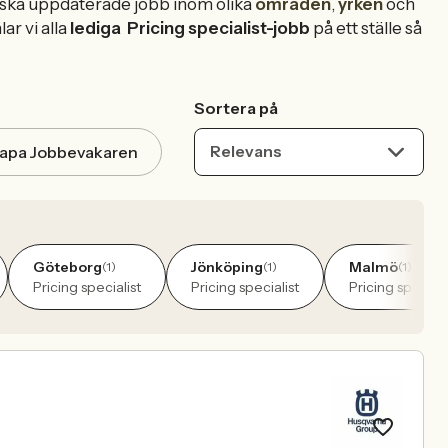
rska uppdaterade jobb inom olika
områden
,
yrken
och
ar vi alla
lediga
Pricing specialist-jobb
på ett ställe så
Sortera på
Relevans
apa Jobbevakaren
Göteborg
Jönköping
Malmö
(1)
(1)
(1)
Pricing specialist
Pricing specialist
Pricing speciali