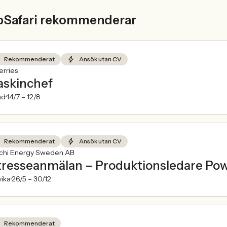
bSafari rekommenderar
Rekommenderat
Ansök utan CV
rries
skinchef
nd
14/7 –
12/8
Rekommenderat
Ansök utan CV
achi Energy Sweden AB
tresseanmälan – Produktionsledare Po
ika
26/5 –
30/12
Rekommenderat