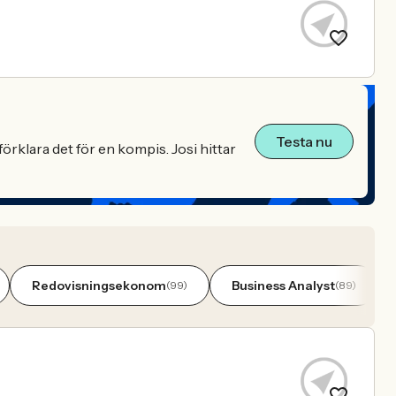
Testa nu
örklara det för en kompis. Josi hittar
Redovisningsekonom
Business Analyst
(99)
(89)