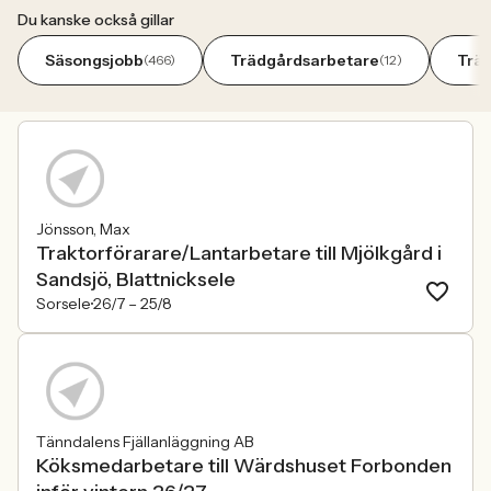
Du kanske också gillar
Säsongsjobb
Trädgårdsarbetare
Trä
(466)
(12)
Jönsson, Max
Traktorförarare/Lantarbetare till Mjölkgård i
Sandsjö, Blattnicksele
Sorsele
26/7 –
25/8
Tänndalens Fjällanläggning AB
Köksmedarbetare till Wärdshuset Forbonden