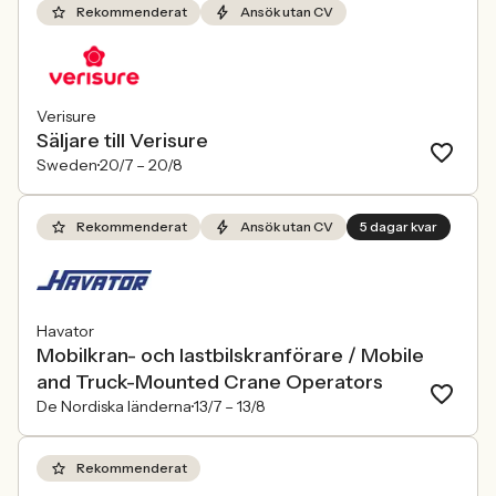
Rekommenderat
Ansök utan CV
Verisure
Säljare till Verisure
Sweden
20/7 –
20/8
Rekommenderat
Ansök utan CV
5 dagar kvar
Havator
Mobilkran- och lastbilskranförare / Mobile
and Truck-Mounted Crane Operators
De Nordiska länderna
13/7 –
13/8
Rekommenderat