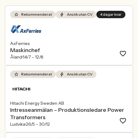
Rekommenderat
Ansök utan CV
4 dagar kvar
AxFerries
Maskinchef
Åland
14/7 –
12/8
Rekommenderat
Ansök utan CV
Hitachi Energy Sweden AB
Intresseanmälan – Produktionsledare Power
Transformers
Ludvika
26/5 –
30/12