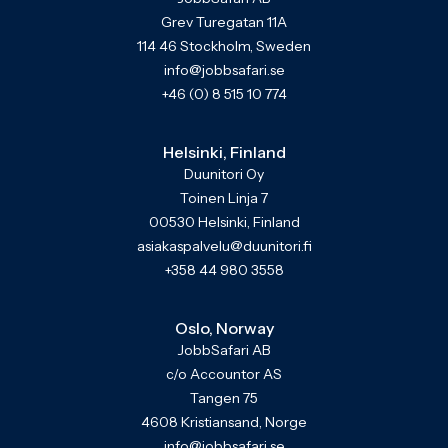
Grev Turegatan 11A
114 46 Stockholm, Sweden
info@jobbsafari.se
+46 (0) 8 515 10 774
Helsinki, Finland
Duunitori Oy
Toinen Linja 7
00530 Helsinki, Finland
asiakaspalvelu@duunitori.fi
+358 44 980 3558
Oslo, Norway
JobbSafari AB
c/o Accountor AS
Tangen 75
4608 Kristiansand, Norge
info@jobbsafari.se