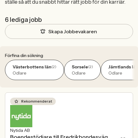
ställe så att du snabbt hittar rätt jobb för din karriär.
6 lediga jobb
Skapa Jobbevakaren
Förfina din sökning
Västerbottens län
Sorsele
Jämtlands lä
(2)
(2)
Odlare
Odlare
Odlare
Rekommenderat
Nytida AB
Boendestödjare till Fredrikbondesväg