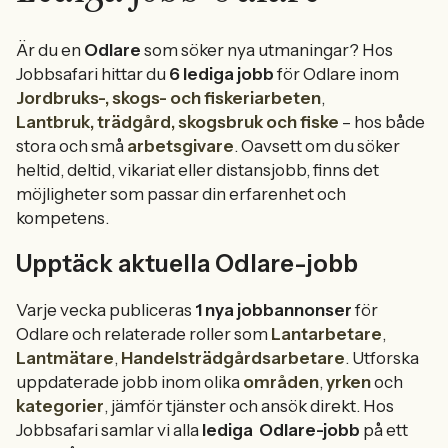
Är du en
Odlare
som söker nya utmaningar? Hos
Jobbsafari hittar du
6 lediga jobb
för Odlare inom
Jordbruks-, skogs- och fiskeriarbeten
,
Lantbruk, trädgård, skogsbruk och fiske
– hos både
stora och små
arbetsgivare
. Oavsett om du söker
heltid, deltid, vikariat eller distansjobb, finns det
möjligheter som passar din erfarenhet och
kompetens.
Upptäck aktuella Odlare-jobb
Varje vecka publiceras
1 nya jobbannonser
för
Odlare och relaterade roller som
Lantarbetare
,
Lantmätare
,
Handelsträdgårdsarbetare
. Utforska
uppdaterade jobb inom olika
områden
,
yrken
och
kategorier
, jämför tjänster och ansök direkt. Hos
Jobbsafari samlar vi alla
lediga
Odlare-jobb
på ett