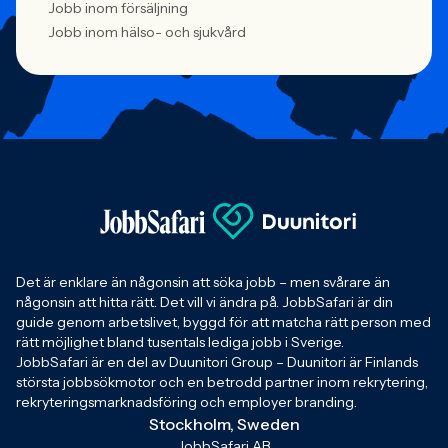
Jobb inom försäljning
Jobb inom hälso- och sjukvård
Det är enklare än någonsin att söka jobb – men svårare än
någonsin att hitta rätt. Det vill vi ändra på. JobbSafari är din
guide genom arbetslivet, byggd för att matcha rätt person med
rätt möjlighet bland tusentals lediga jobb i Sverige.
JobbSafari är en del av Duunitori Group – Duunitori är Finlands
största jobbsökmotor och en betrodd partner inom rekrytering,
rekryteringsmarknadsföring och employer branding.
Stockholm, Sweden
JobbSafari AB