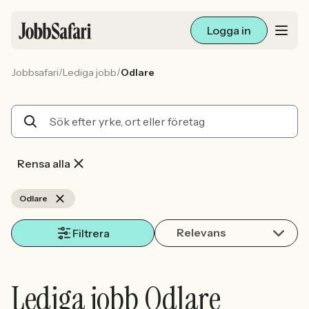
Logga in
/
/
Jobbsafari
Lediga jobb
Odlare
Lediga jobb
Arbetsliv och karriär
För arbetsgivare
Rensa alla
Skapa annons
Odlare
Relevans
Sök med AI
Filtrera
Ny här? Skapa konto
Lediga jobb Odlare