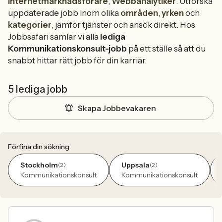
Internetmarknadsförare
,
Webbanalytiker
. Utforska
uppdaterade jobb inom olika
områden
,
yrken
och
kategorier
, jämför tjänster och ansök direkt. Hos
Jobbsafari samlar vi alla
lediga
Kommunikationskonsult-jobb
på ett ställe så att du
snabbt hittar rätt jobb för din karriär.
5 lediga jobb
Skapa Jobbevakaren
Förfina din sökning
Stockholm
Uppsala
(2)
(2)
Kommunikationskonsult
Kommunikationskonsult