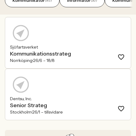
Kommunikatör
Informatör
Kommunika
(95)
(35)
Sjöfartsverket
Kommunikationsstrateg
Norrköping
26/6 –
18/8
Dentsu, Inc.
Senior Strateg
Stockholm
26/1 –
tillsvidare