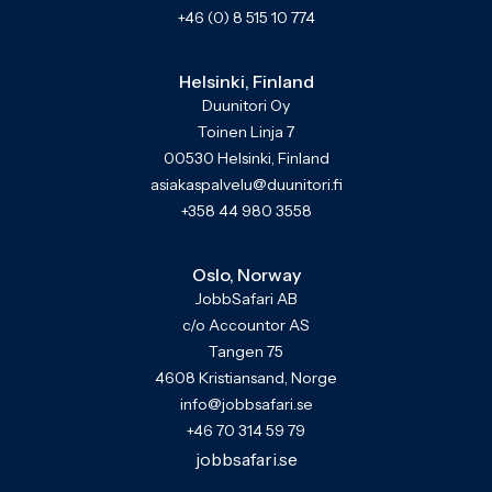
+46 (0) 8 515 10 774
Helsinki, Finland
Duunitori Oy
Toinen Linja 7
00530 Helsinki, Finland
asiakaspalvelu@duunitori.fi
+358 44 980 3558
Oslo, Norway
JobbSafari AB
c/o Accountor AS
Tangen 75
4608 Kristiansand, Norge
info@jobbsafari.se
+46 70 314 59 79
jobbsafari.se