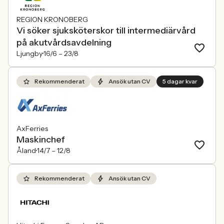
REGION KRONOBERG
Vi söker sjuksköterskor till intermediärvård
på akutvårdsavdelning
Ljungby
16/6 –
23/8
Rekommenderat
Ansök utan CV
5 dagar kvar
AxFerries
Maskinchef
Åland
14/7 –
12/8
Rekommenderat
Ansök utan CV