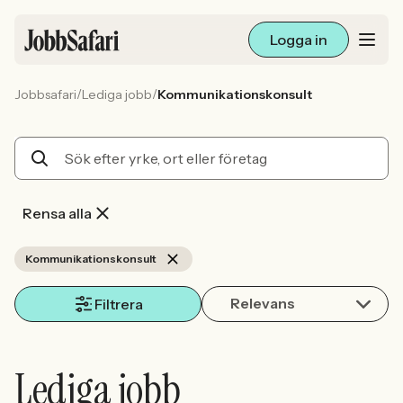
Logga in
/
/
Jobbsafari
Lediga jobb
Kommunikationskonsult
Lediga jobb
Arbetsliv och karriär
För arbetsgivare
Rensa alla
Skapa annons
Kommunikationskonsult
Relevans
Sök med AI
Filtrera
Ny här? Skapa konto
Lediga jobb