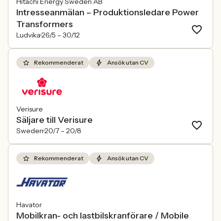
Hitachi Energy Sweden AB
Intresseanmälan – Produktionsledare Power
Transformers
Ludvika
26/5 –
30/12
Rekommenderat
Ansök utan CV
Verisure
Säljare till Verisure
Sweden
20/7 –
20/8
Rekommenderat
Ansök utan CV
Havator
Mobilkran- och lastbilskranförare / Mobile