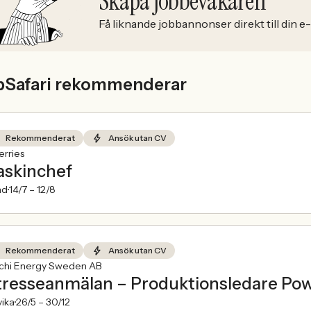
Skapa Jobbevakaren
Få liknande jobbannonser direkt till din e
bSafari rekommenderar
Rekommenderat
Ansök utan CV
rries
skinchef
nd
14/7 –
12/8
Rekommenderat
Ansök utan CV
achi Energy Sweden AB
tresseanmälan – Produktionsledare Po
ika
26/5 –
30/12