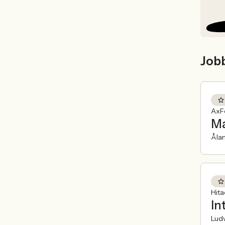
Job
AxFe
Ma
Åla
Hit
In
Ludv