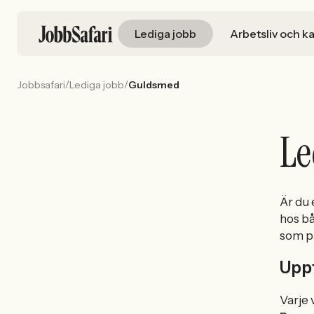
Lediga jobb
Arbetsliv och ka
/
/
Jobbsafari
Lediga jobb
Guldsmed
Le
Är du
hos b
som p
Upp
Varje 