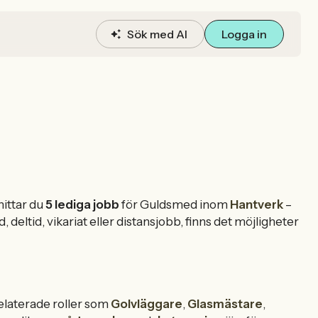
Sök med AI
Logga in
ittar du
5 lediga jobb
för Guldsmed inom
Hantverk
–
, deltid, vikariat eller distansjobb, finns det möjligheter
laterade roller som
Golvläggare
,
Glasmästare
,