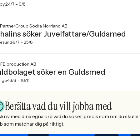
lby
24/7 –
9/8
PartnerGroup Södra Norrland AB
halins söker Juvelfattare/Guldsmed
ersund
9/7 –
25/8
FB production AB
ldbolaget söker en Guldsmed
rige
16/6 –
16/11
Berätta vad du vill jobba med
kriv med dina egna ord vad du söker, precis som om du skulle f
b som matchar dig på riktigt.