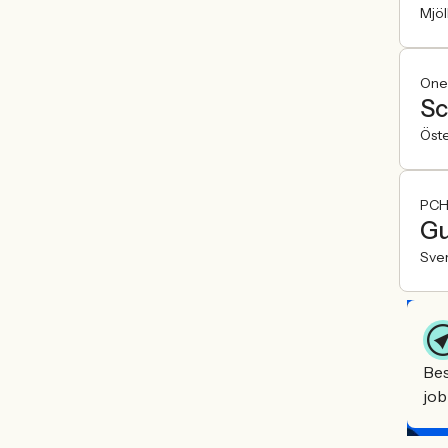
Mjö
One
Sc
Öst
PCH
Gu
Sve
Bes
job