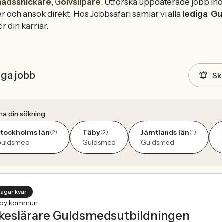
adssnickare
,
Golvslipare
. Utforska uppdaterade jobb in
er och ansök direkt. Hos Jobbsafari samlar vi alla
lediga
Gu
r din karriär.
iga jobb
Sk
na din sökning
tockholms län
Täby
Jämtlands län
(2)
(2)
(1)
Guldsmed
Guldsmed
Guldsmed
dagar kvar
lby kommun
keslärare Guldsmedsutbildningen