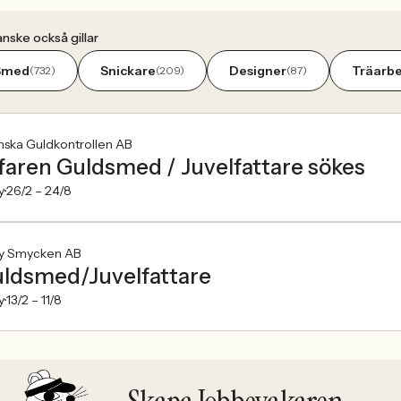
nske också gillar
Smed
Snickare
Designer
Träarb
(732)
(209)
(87)
nska Guldkontrollen AB
faren Guldsmed / Juvelfattare sökes
y
26/2 –
24/8
y Smycken AB
ldsmed/Juvelfattare
y
13/2 –
11/8