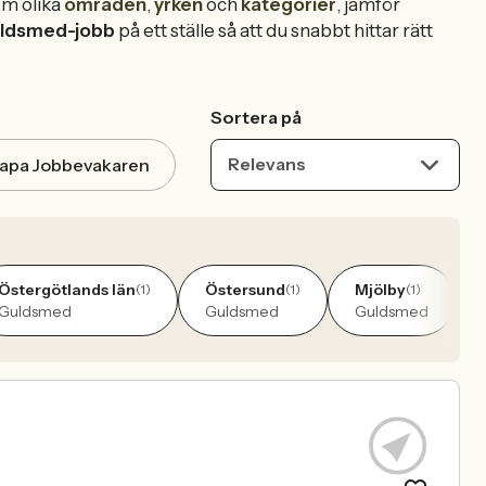
om olika
områden
,
yrken
och
kategorier
, jämför
ldsmed-jobb
på ett ställe så att du snabbt hittar rätt
Sortera på
Relevans
apa Jobbevakaren
Östergötlands län
Östersund
Mjölby
(1)
(1)
(1)
Guldsmed
Guldsmed
Guldsmed