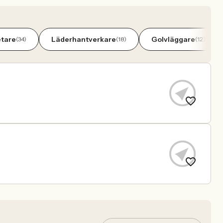
etare
Läderhantverkare
Golvläggare
(34)
(18)
(12)