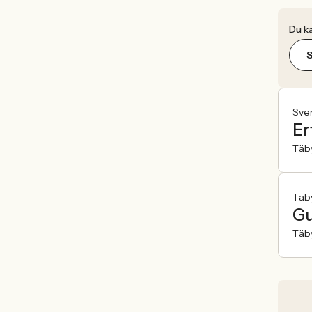
Du ka
Sve
Er
Täb
Täb
Gu
Täb