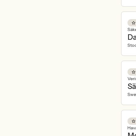
Säk
Da
Sto
Veri
Sä
Swe
Hav
Mo