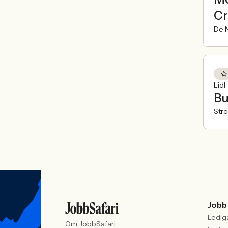
Cr
De N
Lidl
Bu
Str
Jobb
Ledig
Om JobbSafari