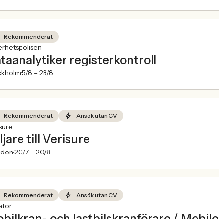
Rekommenderat
erhetspolisen
taanalytiker registerkontroll
ckholm
5/8 –
23/8
Rekommenderat
Ansök utan CV
sure
ljare till Verisure
den
20/7 –
20/8
Rekommenderat
Ansök utan CV
ator
bilkran- och lastbilskranförare / Mobi