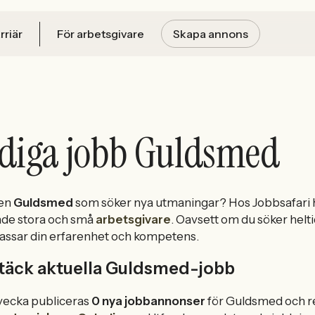
rriär
För arbetsgivare
Skapa annons
diga jobb Guldsmed
 en
Guldsmed
som söker nya utmaningar? Hos Jobbsafari h
åde stora och små
arbetsgivare
. Oavsett om du söker heltid
assar din erfarenhet och kompetens.
täck aktuella Guldsmed-jobb
vecka publiceras
0 nya jobbannonser
för Guldsmed och re