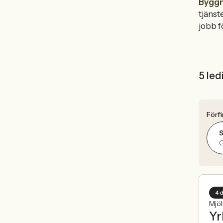
Byggn
tjänst
jobb fö
5 led
Förfi
S
4 
Mjö
Yr