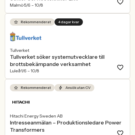
Malmö
5/6 –
10/8
Rekommenderat
4 dagar kvar
Tullverket
Tullverket söker systemutvecklare till
brottsbekämpande verksamhet
Luleå
1/6 –
10/8
Rekommenderat
Ansök utan CV
Hitachi Energy Sweden AB
Intresseanmälan – Produktionsledare Power
Transformers