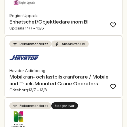
Region Uppsala
Enhetschef/Objektledare inom BI
Uppsala
14/7 –
16/8
Rekommenderat
Ansök utan CV
Havator Aktiebolag
Mobilkran- och lastbilskranförare / Mobile
and Truck-Mounted Crane Operators
Göteborg
13/7 –
13/8
Rekommenderat
3 dagar kvar