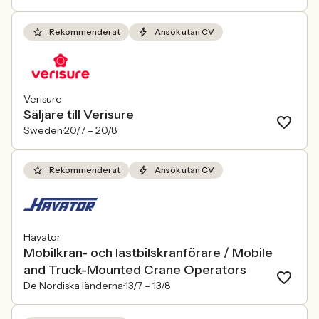
Rekommenderat
Ansök utan CV
Verisure
Säljare till Verisure
Sweden
20/7 –
20/8
Rekommenderat
Ansök utan CV
Havator
Mobilkran- och lastbilskranförare / Mobile
and Truck-Mounted Crane Operators
De Nordiska länderna
13/7 –
13/8