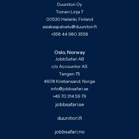
Duunitori Oy
Toinen Linja 7
00530 Helsinki, Finland
asiakaspalvelu@duunitori.fi
+358 44 980 3558
Oslo, Norway
JobbSafari AB
c/o Accountor AS
Tangen 75
4608 Kristiansand, Norge
info@jobbsafari.se
+46 70 314 59 79
jobbsafari.se
duunitori.fi
jobbsafari.no