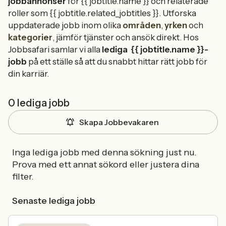
jobbannonser
för {{ jobtitle.name }} och relaterade
roller som {{ jobtitle.related_jobtitles }}. Utforska
uppdaterade jobb inom olika
områden
,
yrken
och
kategorier
, jämför tjänster och ansök direkt. Hos
Jobbsafari samlar vi alla
lediga
{{ jobtitle.name }}-
jobb
på ett ställe så att du snabbt hittar rätt jobb för
din karriär.
0 lediga jobb
Skapa Jobbevakaren
Inga lediga jobb med denna sökning just nu.
Prova med ett annat sökord eller justera dina
filter.
Senaste lediga jobb