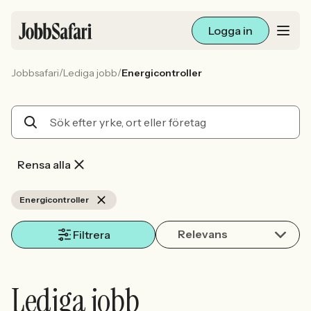
Logga in
/
/
Jobbsafari
Lediga jobb
Energicontroller
Lediga jobb
Arbetsliv och karriär
För arbetsgivare
Rensa alla
Skapa annons
Energicontroller
Relevans
Sök med AI
Filtrera
Ny här? Skapa konto
Lediga jobb