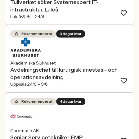
Tullverket söker Systemexpert IT-
infrastruktur, Luleå
Luleå
25/6 –
24/8
Rekommenderat
3 dagar kvar
Akademiska Sjukhuset
Avdelningschef till kirurgisk anestesi- och
operationsavdelning
Uppsala
24/6 –
9/8
Rekommenderat
4 dagar kvar
Coromatic AB
Senior Servicetekniker EMP