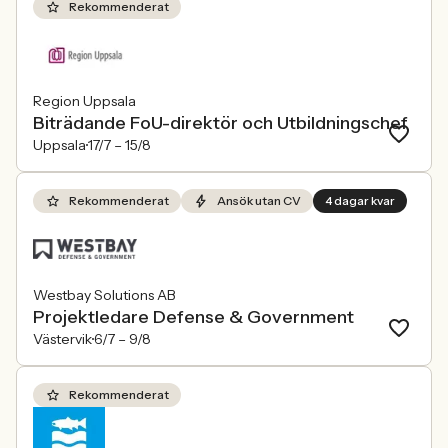
Rekommenderat
Region Uppsala
Biträdande FoU-direktör och Utbildningschef
Uppsala
17/7 –
15/8
Rekommenderat
Ansök utan CV
4 dagar kvar
Westbay Solutions AB
Projektledare Defense & Government
Västervik
6/7 –
9/8
Rekommenderat