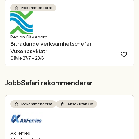
Rekommenderat
Region Gävleborg
Biträdande verksamhetschefer
Vuxenpsykiatri
Gävle
27/7 –
23/8
JobbSafari rekommenderar
Rekommenderat
Ansök utan CV
AxFerries