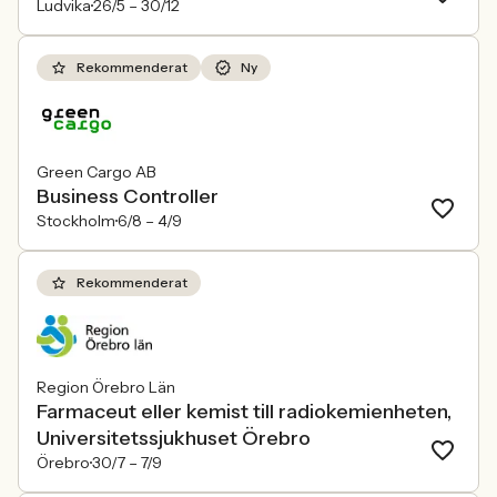
Ludvika
26/5 –
30/12
Rekommenderat
Ny
Green Cargo AB
Business Controller
Stockholm
6/8 –
4/9
Rekommenderat
Region Örebro Län
Farmaceut eller kemist till radiokemienheten,
Universitetssjukhuset Örebro
Örebro
30/7 –
7/9