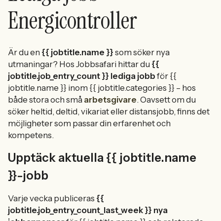
Energicontroller
Är du en
{{ jobtitle.name }}
som söker nya
utmaningar? Hos Jobbsafari hittar du
{{
jobtitle.job_entry_count }} lediga jobb
för {{
jobtitle.name }} inom {{ jobtitle.categories }} – hos
både stora och små
arbetsgivare
. Oavsett om du
söker heltid, deltid, vikariat eller distansjobb, finns det
möjligheter som passar din erfarenhet och
kompetens.
Upptäck aktuella {{ jobtitle.name
}}-jobb
Varje vecka publiceras
{{
jobtitle.job_entry_count_last_week }} nya