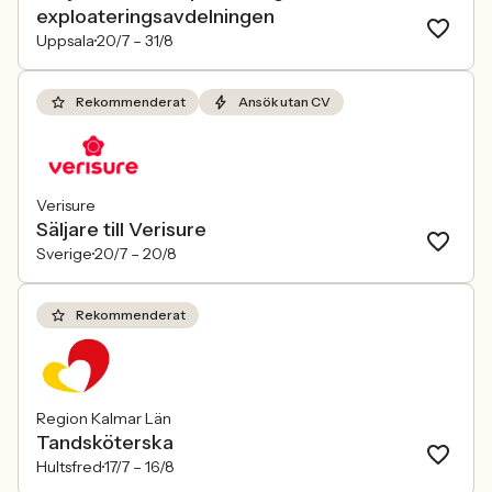
exploateringsavdelningen
Uppsala
20/7 –
31/8
Rekommenderat
Ansök utan CV
Verisure
Säljare till Verisure
Sverige
20/7 –
20/8
Rekommenderat
Region Kalmar Län
Tandsköterska
Hultsfred
17/7 –
16/8