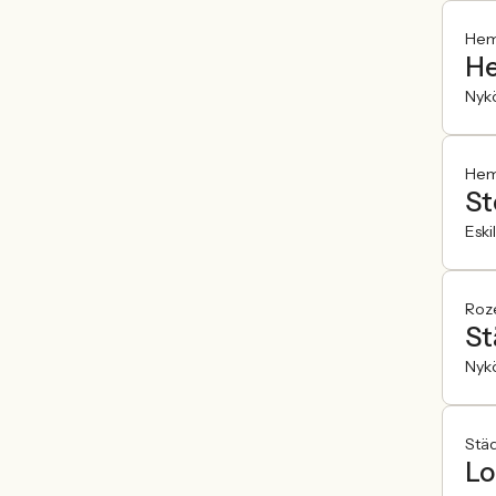
Hemf
He
Nyk
Hemf
St
Eski
Roz
St
Nyk
Städ
Lo