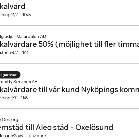
kalvård
öping
11/7 –
10/8
glädje i Mälardalen AB
kalvårdare 50% (möjlighet till fler timm
lstuna
9/7 –
1/11
dagar kvar
Facility Services AB
kalvårdare till vår kund Nyköpings ko
öping
1/7 –
11/8
o Omsorg
mstäd till Aleo städ - Oxelösund
lösund
25/6 –
tillsvidare