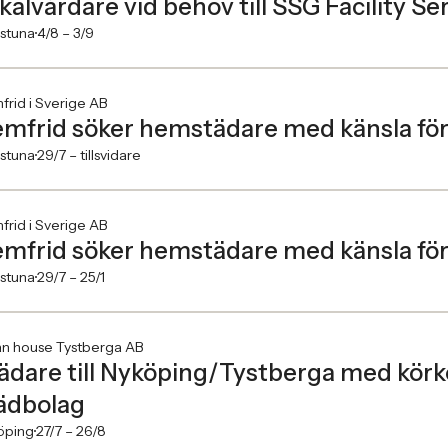
kalvårdare vid behov till SSG Facility Ser
lstuna
4/8 –
3/9
rid i Sverige AB
mfrid söker hemstädare med känsla för 
lstuna
29/7 –
tillsvidare
rid i Sverige AB
mfrid söker hemstädare med känsla för 
lstuna
29/7 –
25/1
an house Tystberga AB
ädare till Nyköping/Tystberga med körko
ädbolag
öping
27/7 –
26/8