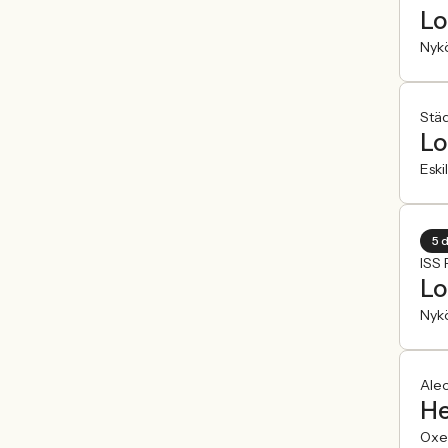
Lo
Nyk
Städ
Lo
Eski
5 
ISS 
Lo
Nyk
Ale
He
Oxe