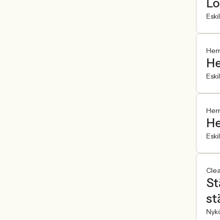
Lo
Eski
Hemf
He
Eski
Hemf
He
Eski
Cle
St
st
Nyk