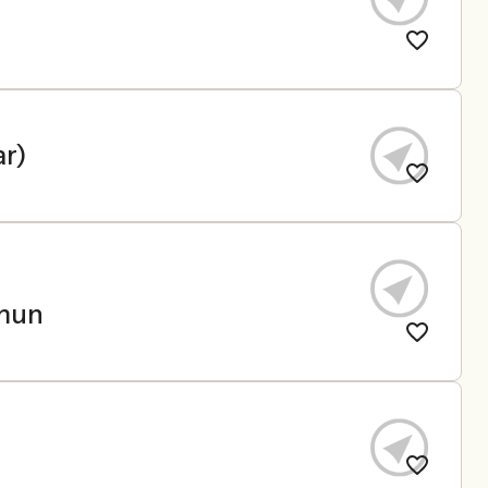
ar)
mmun