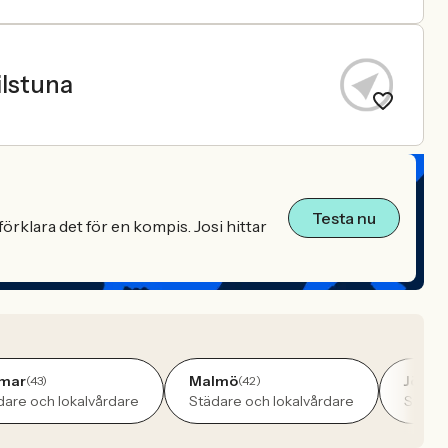
lstuna
Testa nu
örklara det för en kompis. Josi hittar
mar
Malmö
Jönkö
(43)
(42)
dare och lokalvårdare
Städare och lokalvårdare
Städar