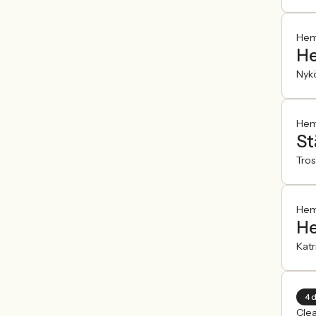
Hemf
He
Nyk
Hemf
St
Tros
Hemf
He
Kat
4 
Clea