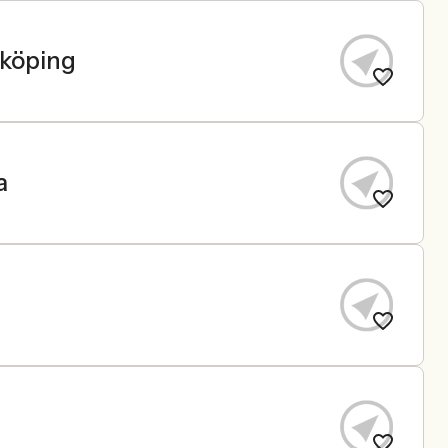
yköping
a