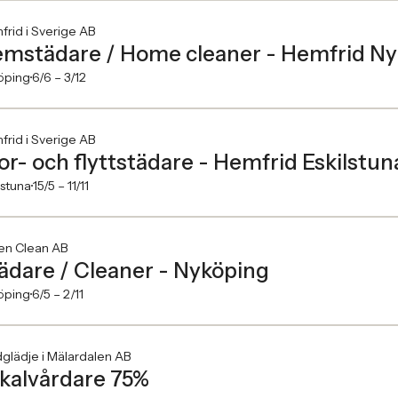
rid i Sverige AB
mstädare / Home cleaner - Hemfrid N
öping
6/6 –
3/12
rid i Sverige AB
or- och flyttstädare - Hemfrid Eskilstun
lstuna
15/5 –
11/11
en Clean AB
ädare / Cleaner - Nyköping
öping
6/5 –
2/11
glädje i Mälardalen AB
kalvårdare 75%