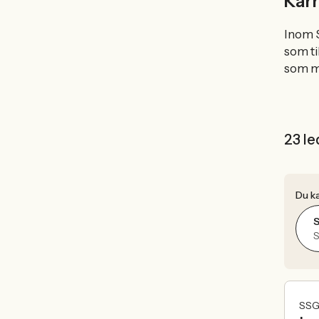
Karr
Inom S
som ti
som m
23 le
Du ka
S
SSG 