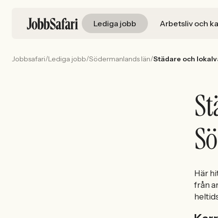
Lediga jobb
Arbetsliv och ka
/
/
/
Jobbsafari
Lediga jobb
Södermanlands län
Städare och lokal
St
Sö
Här hi
från a
heltid