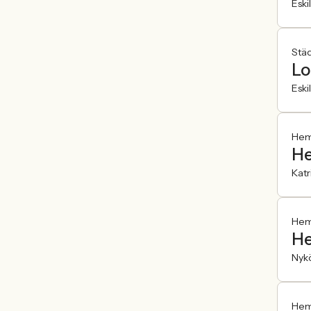
Eski
Städ
Lo
Eski
Hemf
He
Kat
Hemf
He
Nyk
Hemf