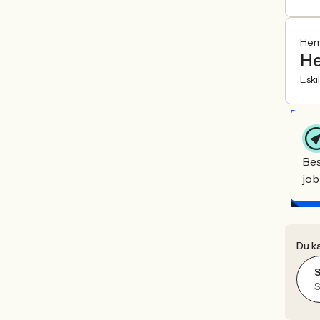
Hemf
He
Eski
Bes
job
Du ka
S