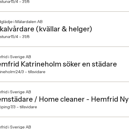
lstuna
15/4 –
31/8
glädje i Mälardalen AB
kalvårdare (kvällar & helger)
lstuna
15/4 –
31/8
rid i Sverige AB
mfrid Katrineholm söker en städare
rineholm
24/3 –
tillsvidare
rid i Sverige AB
mstädare / Home cleaner - Hemfrid N
öping
7/3 –
tillsvidare
rid i Sverige AB