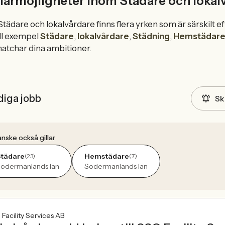
iärmöjligheter inom Städare och lokal
tädare och lokalvårdare finns flera yrken som är särskilt 
ll exempel
Städare
,
lokalvårdare
,
Städning
,
Hemstädar
atchar dina ambitioner.
diga jobb
Sk
nske också gillar
Städare
Hemstädare
(23)
(7)
ödermanlands län
Södermanlands län
Facility Services AB