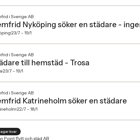
rid i Sverige AB
mfrid Nyköping söker en städare - inge
öping
23/7 –
19/1
rid i Sverige AB
ädare till hemstäd - Trosa
a
23/7 –
19/1
rid i Sverige AB
mfrid Katrineholm söker en städare
rineholm
22/7 –
18/1
dagar kvar
n Point flytt och städ AB