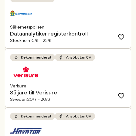
Säkerhetspolisen
Dataanalytiker registerkontroll
Stockholm
5/8 –
23/8
Rekommenderat
Ansök utan CV
Verisure
Säljare till Verisure
Sweden
20/7 –
20/8
Rekommenderat
Ansök utan CV