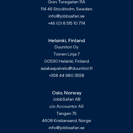
Grev Turegatan 11A
114 46 Stockholm, Sweden
info@jobbsafari.se
+46 (0) 8 515 10 774
Helsinki, Finland
Duunitori Oy
Toinen Linja 7
00530 Helsinki, Finland
asiakaspalvelu@duunitori.fi
+358 44 980 3558
Oslo, Norway
JobbSafari AB
c/o Accountor AS
Tangen 75
4608 Kristiansand, Norge
info@jobbsafari.se