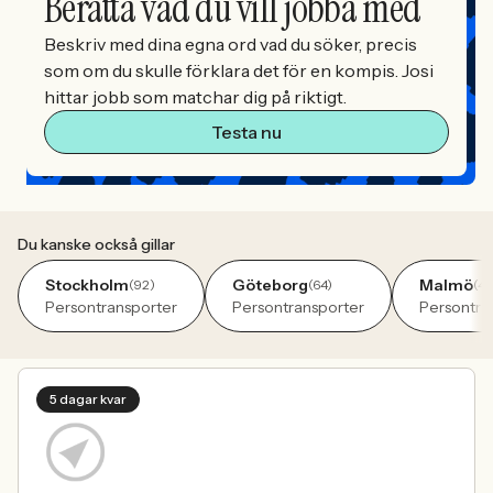
Berätta vad du vill jobba med
Beskriv med dina egna ord vad du söker, precis
som om du skulle förklara det för en kompis. Josi
hittar jobb som matchar dig på riktigt.
Testa nu
Du kanske också gillar
Stockholm
Göteborg
Malmö
(92)
(64)
(41
Persontransporter
Persontransporter
Persontra
5 dagar kvar