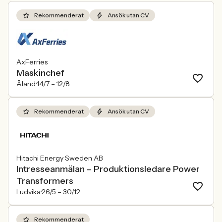
Rekommenderat
Ansök utan CV
AxFerries
Maskinchef
Åland
14/7 –
12/8
Rekommenderat
Ansök utan CV
Hitachi Energy Sweden AB
Intresseanmälan – Produktionsledare Power
Transformers
Ludvika
26/5 –
30/12
Rekommenderat