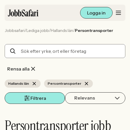
Logga in
/
/
/
Jobbsafari
Lediga jobb
Hallands län
Persontransporter
Lediga jobb
Arbetsliv och karriär
För arbetsgivare
Rensa alla
Skapa annons
Hallands län
Persontransporter
Relevans
Sök med AI
Filtrera
Ny här? Skapa konto
Persontransporter jobb