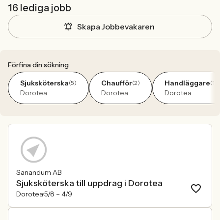
16 lediga jobb
Skapa Jobbevakaren
Förfina din sökning
Sjuksköterska
Chaufför
Handläggare
(5)
(2)
(1)
Dorotea
Dorotea
Dorotea
Sanandum AB
Sjuksköterska till uppdrag i Dorotea
Dorotea
5/8 –
4/9