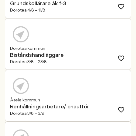
Grundskollärare åk f-3
Dorotea
4/8 –
11/8
Dorotea kommun
Biståndshandläggare
Dorotea
3/8 –
23/8
Åsele kommun
Renhållningsarbetare/ chaufför
Dorotea
3/8 –
3/9