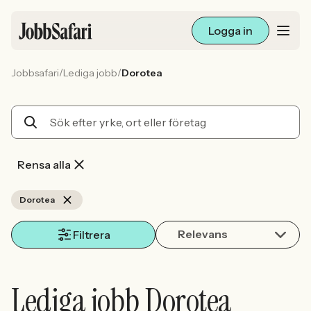
Logga in
/
/
Jobbsafari
Lediga jobb
Dorotea
Lediga jobb
Arbetsliv och karriär
För arbetsgivare
Rensa alla
Skapa annons
Dorotea
Relevans
Sök med AI
Filtrera
Ny här? Skapa konto
Lediga jobb Dorotea