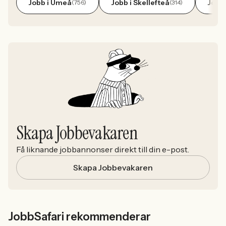
Jobb i Umeå
Jobb i Skellefteå
Jobb 
(756)
(314)
Skapa Jobbevakaren
Få liknande jobbannonser direkt till din e-post.
Skapa Jobbevakaren
JobbSafari rekommenderar