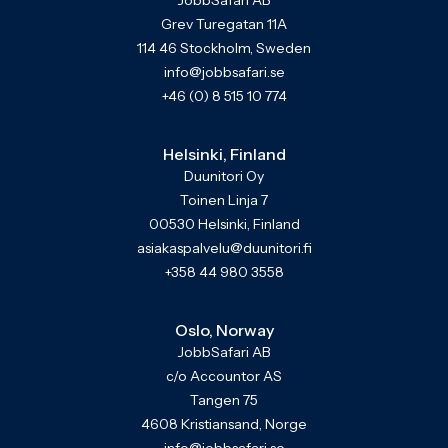
JobbSafari AB
Grev Turegatan 11A
114 46 Stockholm, Sweden
info@jobbsafari.se
+46 (0) 8 515 10 774
Helsinki, Finland
Duunitori Oy
Toinen Linja 7
00530 Helsinki, Finland
asiakaspalvelu@duunitori.fi
+358 44 980 3558
Oslo, Norway
JobbSafari AB
c/o Accountor AS
Tangen 75
4608 Kristiansand, Norge