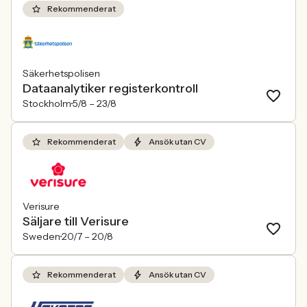
Rekommenderat
Säkerhetspolisen
Dataanalytiker registerkontroll
Stockholm
5/8 –
23/8
Rekommenderat
Ansök utan CV
Verisure
Säljare till Verisure
Sweden
20/7 –
20/8
Rekommenderat
Ansök utan CV