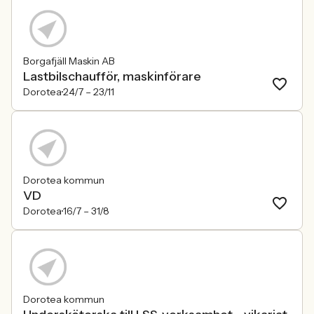
Borgafjäll Maskin AB
Lastbilschaufför, maskinförare
Dorotea
24/7 –
23/11
Dorotea kommun
VD
Dorotea
16/7 –
31/8
Dorotea kommun