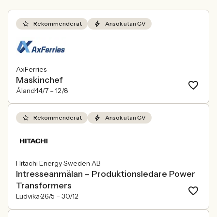
Rekommenderat
Ansök utan CV
AxFerries
Maskinchef
Åland
14/7 –
12/8
Rekommenderat
Ansök utan CV
Hitachi Energy Sweden AB
Intresseanmälan – Produktionsledare Power
Transformers
Ludvika
26/5 –
30/12