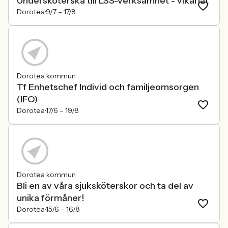
Undersköterska till LSS-verksamhet - vikariat
Dorotea
9/7 –
17/8
Dorotea kommun
Tf Enhetschef Individ och familjeomsorgen
(IFO)
Dorotea
17/6 –
19/8
Dorotea kommun
Bli en av våra sjuksköterskor och ta del av
unika förmåner!
Dorotea
15/6 –
16/8