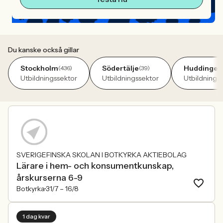
Du kanske också gillar
Stockholm
Södertälje
Huddinge
(436)
(39)
(
Utbildningssektor
Utbildningssektor
Utbildnings
SVERIGEFINSKA SKOLAN I BOTKYRKA AKTIEBOLAG
Lärare i hem- och konsumentkunskap,
årskurserna 6-9
Botkyrka
31/7 –
16/8
1 dag kvar