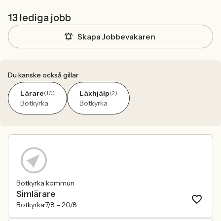
13 lediga jobb
Skapa Jobbevakaren
Du kanske också gillar
Lärare
Läxhjälp
(10)
(2)
Botkyrka
Botkyrka
Botkyrka kommun
Simlärare
Botkyrka
7/8 –
20/8