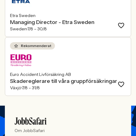
Etra Sweden
Managing Director - Etra Sweden
Sweden
7/8 –
30/8
Rekommenderat
Euro Accident Livförsäkring AB
Skadereglerare till våra gruppförsäkringar
Växjö
7/8 –
31/8
Om JobbSafari