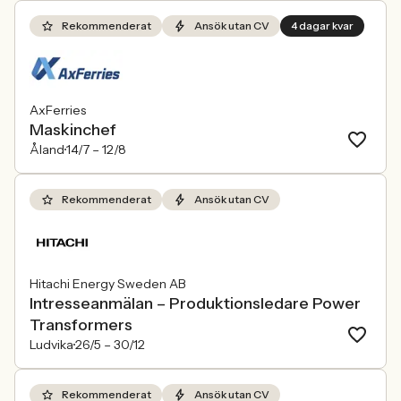
Rekommenderat
Ansök utan CV
4 dagar kvar
AxFerries
Maskinchef
Åland
14/7 –
12/8
Rekommenderat
Ansök utan CV
Hitachi Energy Sweden AB
Intresseanmälan – Produktionsledare Power
Transformers
Ludvika
26/5 –
30/12
Rekommenderat
Ansök utan CV