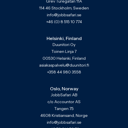
Grev Turegatan 11A
114 46 Stockholm, Sweden
info@jobbsafari.se
+46 (0) 8 515 10 774
Helsinki, Finland
Duunitori Oy
Toinen Linja 7
00530 Helsinki, Finland
asiakaspalvelu@duunitori.fi
+358 44 980 3558
Oslo, Norway
JobbSafari AB
c/o Accountor AS
Tangen 75
4608 Kristiansand, Norge
info@jobbsafari.se