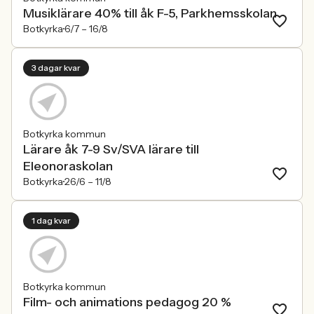
Musiklärare 40% till åk F-5, Parkhemsskolan
Botkyrka
6/7 –
16/8
3 dagar kvar
Botkyrka kommun
Lärare åk 7-9 Sv/SVA lärare till
Eleonoraskolan
Botkyrka
26/6 –
11/8
1 dag kvar
Botkyrka kommun
Film- och animations pedagog 20 %