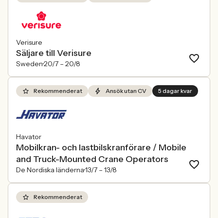
Verisure
Säljare till Verisure
Sweden
20/7 –
20/8
Rekommenderat
Ansök utan CV
5 dagar kvar
Havator
Mobilkran- och lastbilskranförare / Mobile
and Truck-Mounted Crane Operators
De Nordiska länderna
13/7 –
13/8
Rekommenderat