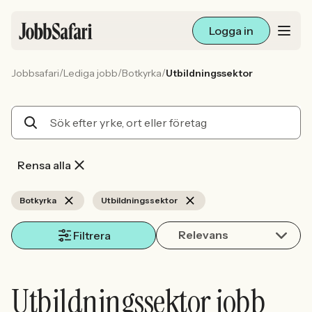
Logga in
/
/
/
Jobbsafari
Lediga jobb
Botkyrka
Utbildningssektor
Lediga jobb
Arbetsliv och karriär
För arbetsgivare
Rensa alla
Skapa annons
Botkyrka
Utbildningssektor
Relevans
Sök med AI
Filtrera
Ny här? Skapa konto
Utbildningssektor jobb