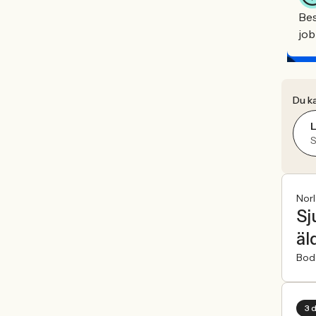
Bes
job
Du ka
L
S
Nor
Sj
äl
Bod
3 