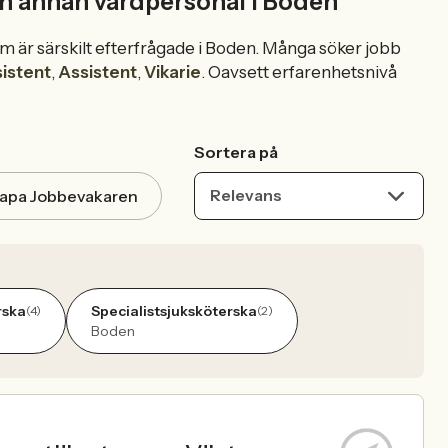
h annan vårdpersonal i Boden
m är särskilt efterfrågade i Boden. Många söker jobb
sistent
,
Assistent
,
Vikarie
. Oavsett erfarenhetsnivå
Sortera på
Relevans
apa Jobbevakaren
rska
Specialistsjuksköterska
(4)
(2)
Boden