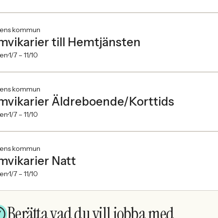
ens kommun
mvikarier till Hemtjänsten
en
1/7 –
11/10
ens kommun
mvikarier Äldreboende/Korttids
en
1/7 –
11/10
ens kommun
mvikarier Natt
en
1/7 –
11/10
Berätta vad du vill jobba med