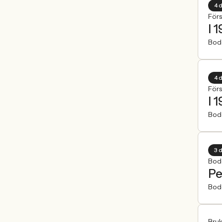
4 
För
I 
Bod
4 
För
I 
Bod
3 
Bod
Pe
Bod
Bruk