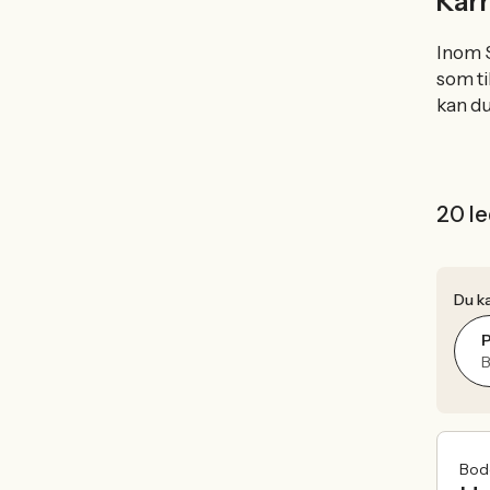
Karr
Inom S
som ti
kan du
20 le
Du ka
P
Bod