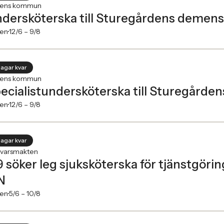
ens kommun
dersköterska till Sturegårdens demen
en
12/6 –
9/8
dagar kvar
ens kommun
ecialistundersköterska till Sturegård
en
12/6 –
9/8
dagar kvar
svarsmakten
19 söker leg sjuksköterska för tjänstgöri
N
en
5/6 –
10/8