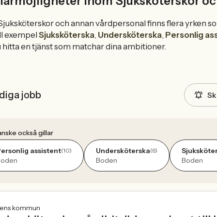
iärmöjligheter inom Sjuksköterskor oc
juksköterskor och annan vårdpersonal finns flera yrken so
ll exempel
Sjuksköterska
,
Undersköterska
,
Personlig as
 hitta en tjänst som matchar dina ambitioner.
diga jobb
Sk
nske också gillar
ersonlig assistent
Undersköterska
Sjuksköte
(10)
(6)
Boden
Boden
Boden
ens kommun