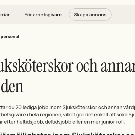
rriär
För arbetsgivare
Skapa annons
dpersonal
uksköterskor och anna
oden
ttar du 20 lediga jobb inom Sjuksköterskor och annan vård
rbetsgivare i hela regionen, vilket gör det enkelt att sök
ar efter heltidsjobb, deltidsjobb eller en mer junior roll.