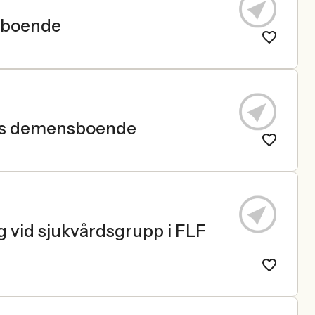
sboende
ens demensboende
ng vid sjukvårdsgrupp i FLF