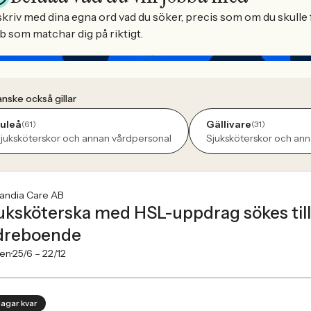
kriv med dina egna ord vad du söker, precis som om du skulle f
b som matchar dig på riktigt.
nske också gillar
uleå
Gällivare
(61)
(31)
juksköterskor och annan vårdpersonal
Sjuksköterskor och an
landia Care AB
uksköterska med HSL-uppdrag sökes til
dreboende
en
25/6 –
22/12
dagar kvar