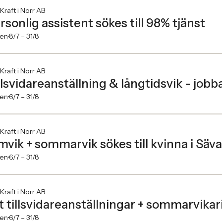
 Kraft i Norr AB
rsonlig assistent sökes till 98% tjänst
en
8/7 –
31/8
 Kraft i Norr AB
llsvidareanställning & långtidsvik - jobb
en
6/7 –
31/8
 Kraft i Norr AB
mvik + sommarvik sökes till kvinna i Säva
en
6/7 –
31/8
 Kraft i Norr AB
t tillsvidareanställningar + sommarvikari
en
6/7 –
31/8