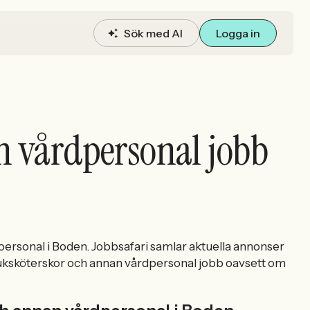
Sök med AI
Logga in
n vårdpersonal jobb
personal i Boden. Jobbsafari samlar aktuella annonser
a Sjuksköterskor och annan vårdpersonal jobb oavsett om