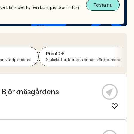
Testa nu
örklara det för en kompis. Josi hittar
Piteå
(24)
nan vårdpersonal
Sjuksköterskor och annan vårdpersonal
l Björknäsgårdens