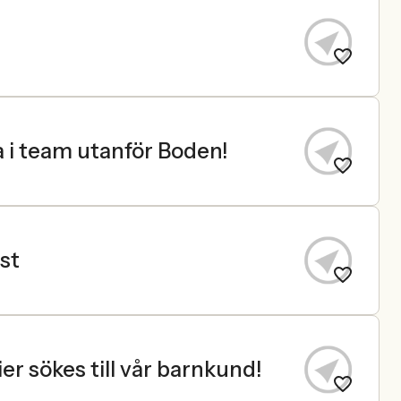
a i team utanför Boden!
st
er sökes till vår barnkund!