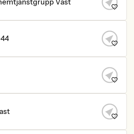
l hemtjänstgrupp Väst
-44
ast