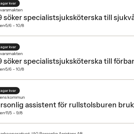
dagar kvar
svarsmakten
19 söker specialistsjuksköterska till sjuk
en
5/6 –
10/8
dagar kvar
svarsmakten
19 söker specialistsjuksköterska till förb
en
5/6 –
10/8
dagar kvar
ens kommun
rsonlig assistent för rullstolsburen bru
en
11/5 –
9/8
arkooperativet JAG Personlig Assistans AB