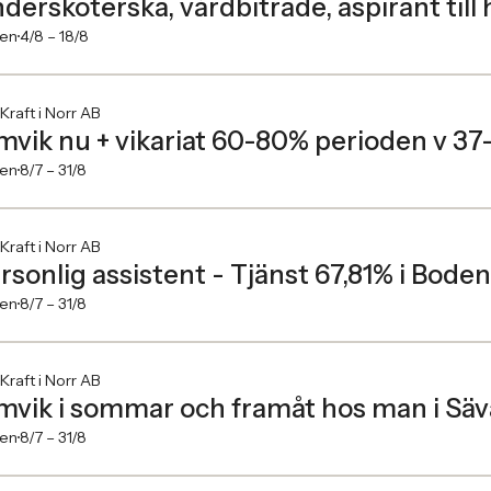
dersköterska, vårdbiträde, aspirant til
en
4/8 –
18/8
 Kraft i Norr AB
mvik nu + vikariat 60-80% perioden v 37
en
8/7 –
31/8
 Kraft i Norr AB
rsonlig assistent - Tjänst 67,81% i Boden
en
8/7 –
31/8
 Kraft i Norr AB
mvik i sommar och framåt hos man i Säv
en
8/7 –
31/8