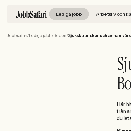
Lediga jobb
Arbetsliv och ka
/
/
/
Jobbsafari
Lediga jobb
Boden
Sjuksköterskor och annan vår
Sj
B
Här hi
från a
du let