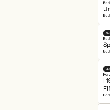
Bod
Un
Bod
3 
Bod
Sp
Bod
4 
För
I 
FI
Bod