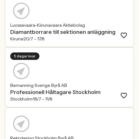
Luossavaara-Kiirunavaara Aktiebolag
Diamantborrare till sektionen anläggning
Kiruna
20/7 –
17/8
5 dagar kvar
Bemanning Sverige Byrå AB
Professionell Håltagare Stockholm
Stockholm
18/7 –
11/8
Rekrytering Stockholm Byrå AB