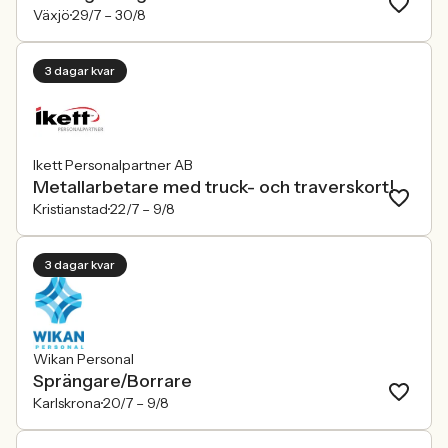
Växjö
29/7 –
30/8
3 dagar kvar
Ikett Personalpartner AB
Metallarbetare med truck- och traverskort!
Kristianstad
22/7 –
9/8
3 dagar kvar
Wikan Personal
Sprängare/Borrare
Karlskrona
20/7 –
9/8