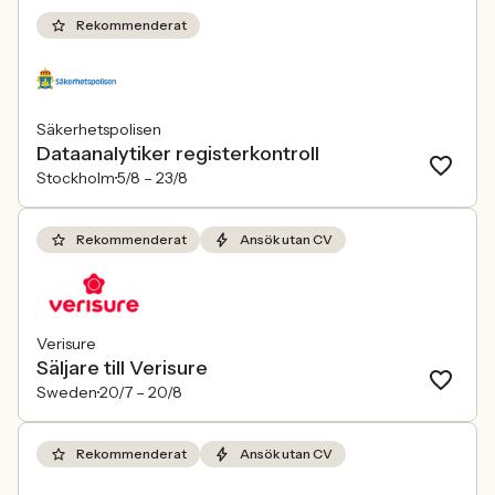
Rekommenderat
Säkerhetspolisen
Dataanalytiker registerkontroll
Stockholm
5/8 –
23/8
Rekommenderat
Ansök utan CV
Verisure
Säljare till Verisure
Sweden
20/7 –
20/8
Rekommenderat
Ansök utan CV