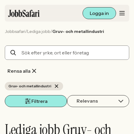
Logga in
/
/
Jobbsafari
Lediga jobb
Gruv- och metallindustri
Lediga jobb
Arbetsliv och karriär
För arbetsgivare
Rensa alla
Skapa annons
Gruv- och metallindustri
Relevans
Sök med AI
Filtrera
Ny här? Skapa konto
Lediga jobb Gruv- och