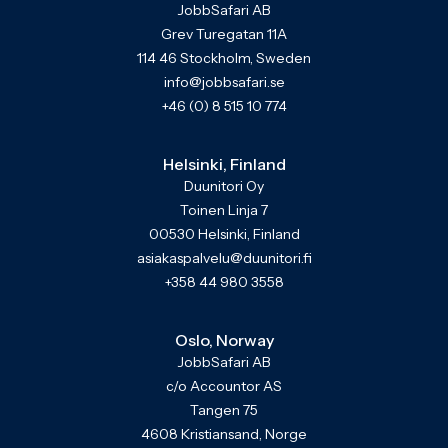
JobbSafari AB
Grev Turegatan 11A
114 46 Stockholm, Sweden
info@jobbsafari.se
+46 (0) 8 515 10 774
Helsinki, Finland
Duunitori Oy
Toinen Linja 7
00530 Helsinki, Finland
asiakaspalvelu@duunitori.fi
+358 44 980 3558
Oslo, Norway
JobbSafari AB
c/o Accountor AS
Tangen 75
4608 Kristiansand, Norge