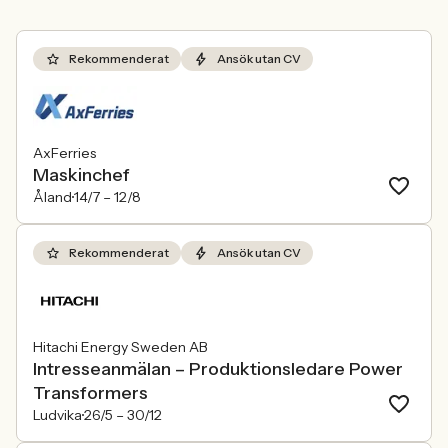
Rekommenderat
Ansök utan CV
AxFerries
Maskinchef
Åland
14/7 –
12/8
Rekommenderat
Ansök utan CV
Hitachi Energy Sweden AB
Intresseanmälan – Produktionsledare Power
Transformers
Ludvika
26/5 –
30/12