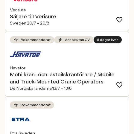
Verisure
Säljare till Verisure
Sweden
20/7 –
20/8
Rekommenderat
Ansök utan CV
5 dagar kvar
Havator
Mobilkran- och lastbilskranförare / Mobile
and Truck-Mounted Crane Operators
De Nordiska länderna
13/7 –
13/8
Rekommenderat
Etra Sweden