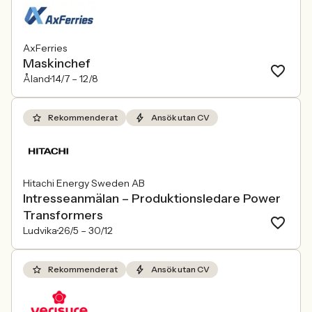
AxFerries
Maskinchef
Åland
14/7 –
12/8
Rekommenderat
Ansök utan CV
Hitachi Energy Sweden AB
Intresseanmälan – Produktionsledare Power
Transformers
Ludvika
26/5 –
30/12
Rekommenderat
Ansök utan CV