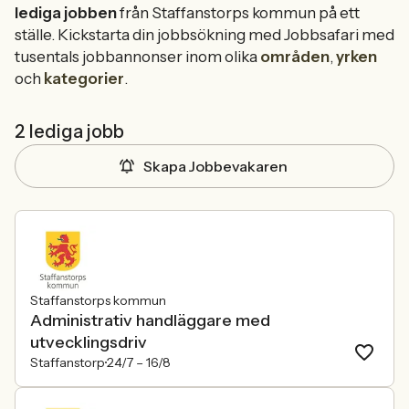
lediga jobben
från Staffanstorps kommun på ett
ställe. Kickstarta din jobbsökning med Jobbsafari med
tusentals jobbannonser inom olika
områden
,
yrken
och
kategorier
.
2 lediga jobb
Skapa Jobbevakaren
Staffanstorps kommun
Administrativ handläggare med
utvecklingsdriv
Staffanstorp
24/7 –
16/8