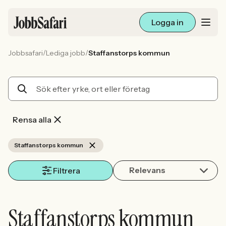
Logga in
/
/
Jobbsafari
Lediga jobb
Staffanstorps kommun
Lediga jobb
Arbetsliv och karriär
För arbetsgivare
Rensa alla
Skapa annons
Staffanstorps kommun
Relevans
Sök med AI
Filtrera
Ny här? Skapa konto
Staffanstorps kommun