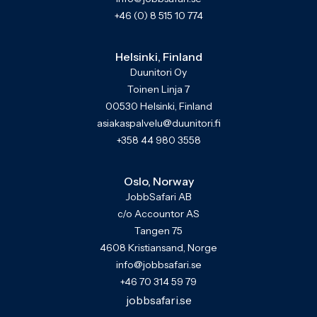
+46 (0) 8 515 10 774
Helsinki, Finland
Duunitori Oy
Toinen Linja 7
00530 Helsinki, Finland
asiakaspalvelu@duunitori.fi
+358 44 980 3558
Oslo, Norway
JobbSafari AB
c/o Accountor AS
Tangen 75
4608 Kristiansand, Norge
info@jobbsafari.se
+46 70 314 59 79
jobbsafari.se