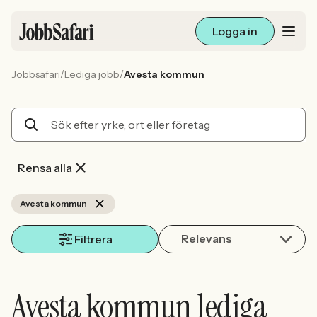
Logga in
/
/
Jobbsafari
Lediga jobb
Avesta kommun
Lediga jobb
Arbetsliv och karriär
För arbetsgivare
Rensa alla
Skapa annons
Avesta kommun
Relevans
Sök med AI
Filtrera
Ny här? Skapa konto
Avesta kommun lediga