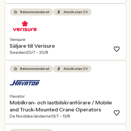
Rekommenderat
Ansök utan CV
Verisure
Säljare till Verisure
Sweden
20/7 –
20/8
Rekommenderat
Ansök utan CV
Havator
Mobilkran- och lastbilskranförare / Mobile
and Truck-Mounted Crane Operators
De Nordiska länderna
13/7 –
13/8