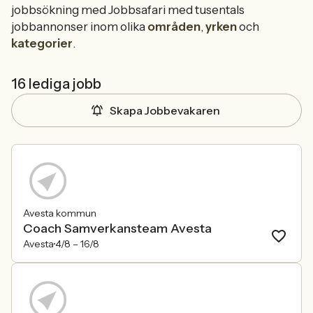
jobbsökning med Jobbsafari med tusentals
jobbannonser inom olika
områden
,
yrken
och
kategorier
.
16 lediga jobb
Skapa Jobbevakaren
Avesta kommun
Coach Samverkansteam Avesta
Avesta
4/8 –
16/8