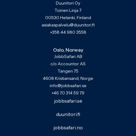
Duunitori Oy
Toinen Linja 7
00530 Helsinki, Finland
asiakaspalvelu@duunitori.fi
+358 44 980 3558
Oslo, Norway
JobbSafari AB
c/o Accountor AS
Tangen 75
4608 Kristiansand, Norge
info@jobbsafari.se
+46 70 314 59 79
jobbsafari.se
duunitori.fi
jobbsafari.no