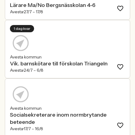
Lärare Ma/No Bergsnässkolan 4-6
Avesta
27/7 –
17/8
1 dag kvar
Avesta kommun
Vik. barnskötare till förskolan Triangeln
Avesta
24/7 –
6/8
Avesta kommun
Socialsekreterare inom normbrytande
beteende
Avesta
17/7 –
16/8