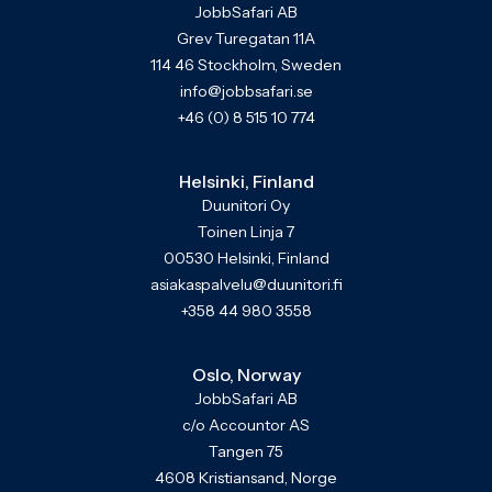
JobbSafari AB
Grev Turegatan 11A
114 46 Stockholm, Sweden
info@jobbsafari.se
+46 (0) 8 515 10 774
Helsinki, Finland
Duunitori Oy
Toinen Linja 7
00530 Helsinki, Finland
asiakaspalvelu@duunitori.fi
+358 44 980 3558
Oslo, Norway
JobbSafari AB
c/o Accountor AS
Tangen 75
4608 Kristiansand, Norge