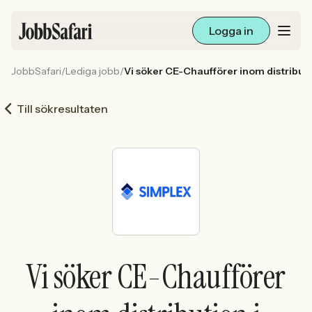
Logga in
JobbSafari
/
Lediga jobb
/
Vi söker CE-Chaufförer inom distributio
Lediga jobb
Till sökresultaten
Arbetsliv och karriär
För arbetsgivare
Skapa annons
Sök med AI
Vi söker CE-Chaufförer
Ny här? Skapa konto