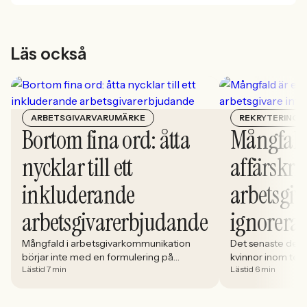
Läs också
ARBETSGIVARVARUMÄRKE
REKRYTERING
Bortom fina ord: åtta
Mångfald
nycklar till ett
affärskrit
inkluderande
arbetsgiv
arbetsgivarerbjudande
ignorera
Mångfald i arbetsgivarkommunikation
Det senaste dece
börjar inte med en formulering på
kvinnor inom tech 
Lästid 7 min
Lästid 6 min
karriärsidan. Den börjar i hur rekryteringen
stadigt på 30%. S
faktiskt fungerar: vem som får syn på
allt större del av
jobbet, vem som vågar söka och vilka
i. Åsa Johansen, 