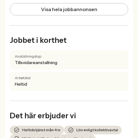
Visa hela jobbannonsen
Jobbet i korthet
Anställningstyp
Tillsvidareanstallning
Arbetstid
Heltid
Det här erbjuder vi
Heltidstjänst mån-fre
Lön enligt kollektivavtal