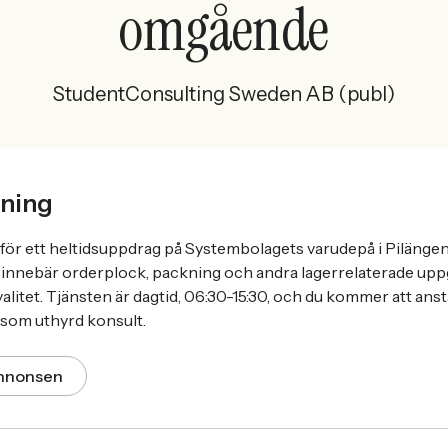
omgående
StudentConsulting Sweden AB (publ)
ning
för ett heltidsuppdrag på Systembolagets varudepå i Pilängen
innebär orderplock, packning och andra lagerrelaterade uppg
litet. Tjänsten är dagtid, 06:30-15:30, och du kommer att anstä
som uthyrd konsult.
annonsen