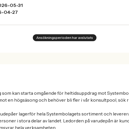
026-05-31
6-04-27
Ansökningsperioden har avslutats
dig som kan starta omgående för heltidsuppdrag mot Systembol
 mot en högsäsong och behöver bli fler i vår konsultpool, sök 
depåer lagerför hela Systembolagets sortiment och levererar 
rsoner i stora delar av landet. Ledorden på varudepån är ku
nomsyrar hela verksamheten.