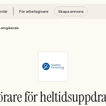
rriär
För arbetsgivare
Skapa annons
es omgående
örare för heltidsuppdra