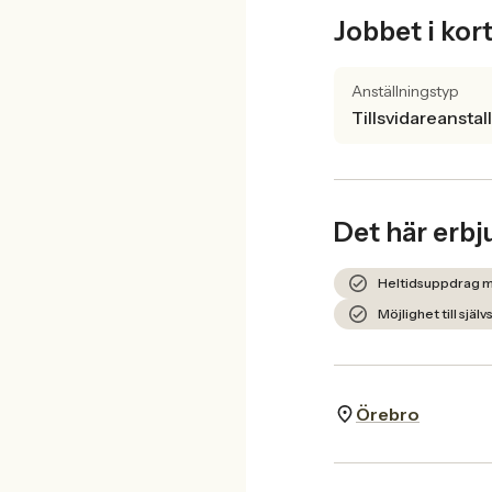
Jobbet i kor
Anställningstyp
Tillsvidareanstal
Det här erbj
Heltidsuppdrag 
Möjlighet till sj
Örebro