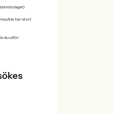
Systembolaget)
resultat har stort
e du utför.
 sökes