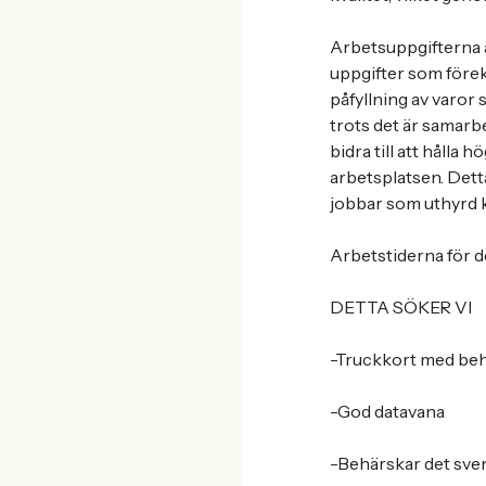
Arbetsuppgifterna ä
uppgifter som före
påfyllning av varor
trots det är samarb
bidra till att hålla
arbetsplatsen. Dett
jobbar som uthyrd 
Arbetstiderna för d
DETTA SÖKER VI
-Truckkort med beh
-God datavana
-Behärskar det svens