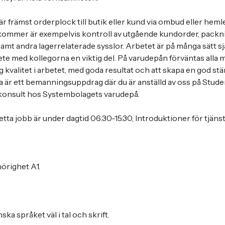
r främst orderplock till butik eller kund via ombud eller hem
kommer är exempelvis kontroll av utgående kundorder, packni
 samt andra lagerrelaterade sysslor. Arbetet är på många sätt s
ete med kollegorna en viktig del. På varudepån förväntas alla 
 hög kvalitet i arbetet, med goda resultat och att skapa en god s
a är ett bemanningsuppdrag där du är anställd av oss på Stu
konsult hos Systembolagets varudepå.
etta jobb är under dagtid 06:30-15:30, Introduktioner för tjäns
örighet A1.
ka språket väl i tal och skrift.