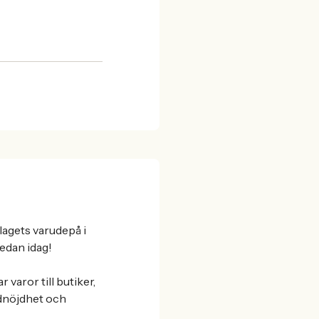
agets varudepå i
redan idag!
varor till butiker,
ndnöjdhet och