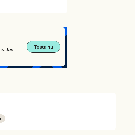
Testa nu
s. Josi
e