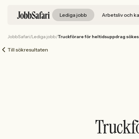
Lediga jobb
Arbetsliv och ka
JobbSafari
/
Lediga jobb
/
Truckförare för heltidsuppdrag sök
Till sökresultaten
Truckf