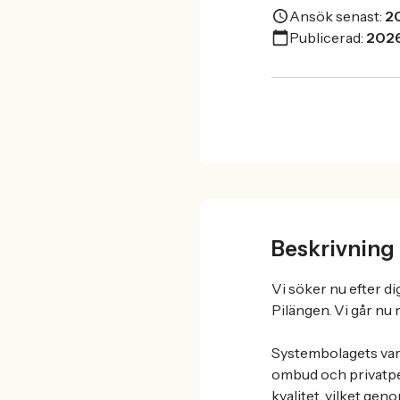
Ansök senast:
2
Publicerad:
202
Beskrivning
Vi söker nu efter 
Pilängen. Vi går nu
Systembolagets varu
ombud och privatpe
kvalitet, vilket ge