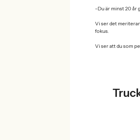
-Du är minst 20 år 
Vi ser det meriteran
fokus.
Vi ser att du som pe
Truck