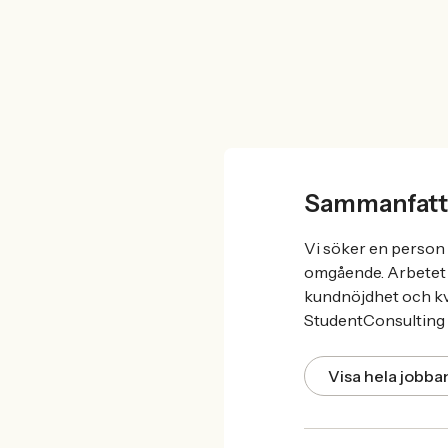
Sammanfatt
Vi söker en person 
omgående. Arbetet 
kundnöjdhet och kva
StudentConsulting 
Visa hela jobb