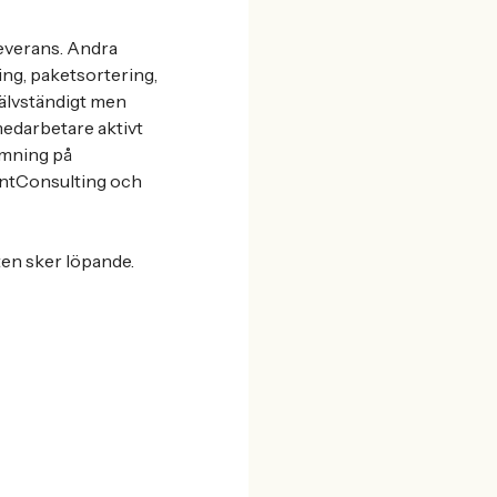
leverans. Andra
ng, paketsortering,
jälvständigt men
medarbetare aktivt
tämning på
dentConsulting och
ten sker löpande.