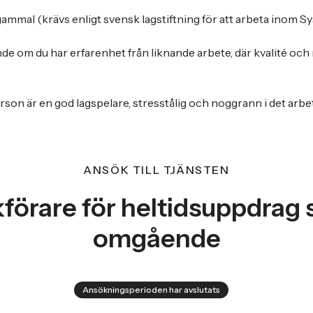
gammal (krävs enligt svensk lagstiftning för att arbeta inom 
de om du har erfarenhet från liknande arbete, där kvalité och 
rson är en god lagspelare, stresstålig och noggrann i det arbet
ANSÖK TILL TJÄNSTEN
förare för heltidsuppdrag
omgående
Ansökningsperioden har avslutats