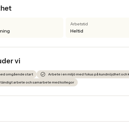
thet
Arbetstid
lning
Heltid
uder vi
med omgående start
Arbete i en miljö med fokus på kundnöjdhet och k
älvständigt arbete och samarbete med kollegor