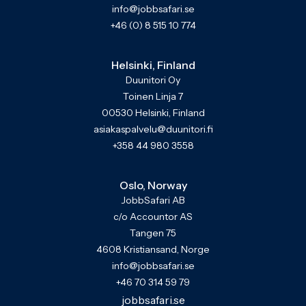
info@jobbsafari.se
+46 (0) 8 515 10 774
Helsinki, Finland
Duunitori Oy
Toinen Linja 7
00530 Helsinki, Finland
asiakaspalvelu@duunitori.fi
+358 44 980 3558
Oslo, Norway
JobbSafari AB
c/o Accountor AS
Tangen 75
4608 Kristiansand, Norge
info@jobbsafari.se
+46 70 314 59 79
jobbsafari.se