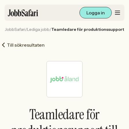
Logga in
JobbSafari
/
Lediga jobb
/
Teamledare för produktionssupport till
Lediga jobb
Till sökresultaten
Arbetsliv och karriär
För arbetsgivare
Skapa annons
Sök med AI
Teamledare för
Ny här? Skapa konto