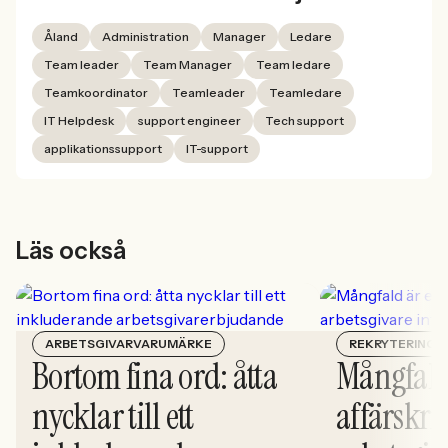
Åland
Administration
Manager
Ledare
Team leader
Team Manager
Team ledare
Teamkoordinator
Teamleader
Teamledare
IT Helpdesk
support engineer
Tech support
applikationssupport
IT-support
Läs också
ARBETSGIVARVARUMÄRKE
REKRYTERING
Bortom fina ord: åtta
Mångfald
nycklar till ett
affärskrit