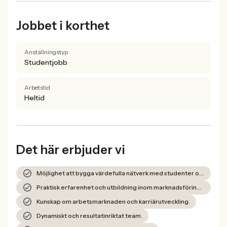
Jobbet i korthet
Anställningstyp
Studentjobb
Arbetstid
Heltid
Det här erbjuder vi
Möjlighet att bygga värdefulla nätverk med studenter och näringsliv.
Praktisk erfarenhet och utbildning inom marknadsföring, event och projektledning.
Kunskap om arbetsmarknaden och karriärutveckling.
Dynamiskt och resultatinriktat team.