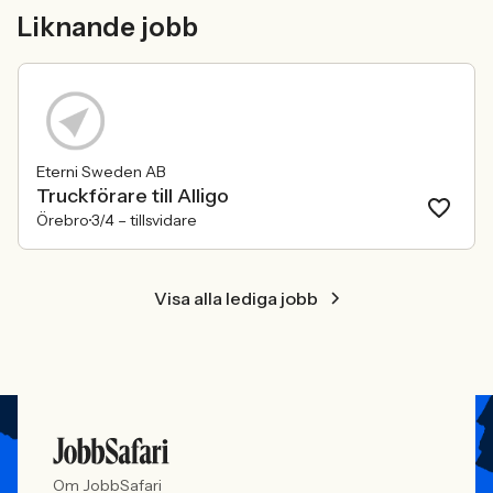
mer medvetna, regelverken skärps och
andelen kvinnor 
Liknande jobb
konkurrensen om rätt kompetens
ren affärsrisk.
förändras räcker det inte längre att säga
att alla är välkomna. Arbetsgivare
behöver kunna visa vad det betyder i
praktiken.
Eterni Sweden AB
Truckförare till Alligo
Örebro
3/4 –
tillsvidare
Visa alla lediga jobb
Om JobbSafari