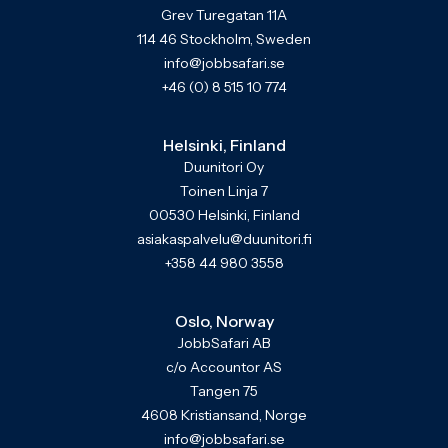
Grev Turegatan 11A
114 46 Stockholm, Sweden
info@jobbsafari.se
+46 (0) 8 515 10 774
Helsinki, Finland
Duunitori Oy
Toinen Linja 7
00530 Helsinki, Finland
asiakaspalvelu@duunitori.fi
+358 44 980 3558
Oslo, Norway
JobbSafari AB
c/o Accountor AS
Tangen 75
4608 Kristiansand, Norge
info@jobbsafari.se