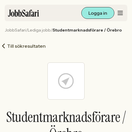
Logga in
JobbSafari
/
Lediga jobb
/
Studentmarknadsförare / Örebro
Lediga jobb
Till sökresultaten
Arbetsliv och karriär
För arbetsgivare
Skapa annons
Sök med AI
Studentmarknadsförare /
Ny här? Skapa konto