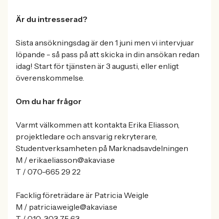
Är du intresserad?
Sista ansökningsdag är den 1 juni men vi intervjuar
löpande - så pass på att skicka in din ansökan redan
idag! Start för tjänsten är 3 augusti, eller enligt
överenskommelse.
Om du har frågor
Varmt välkommen att kontakta Erika Eliasson,
projektledare och ansvarig rekryterare,
Studentverksamheten på Marknadsavdelningen
M / erika.eliasson@akavia.se
T / 070-665 29 22
Facklig företrädare är Patricia Weigle
M / patricia.weigle@akavia.se
T / 010-303 75 63