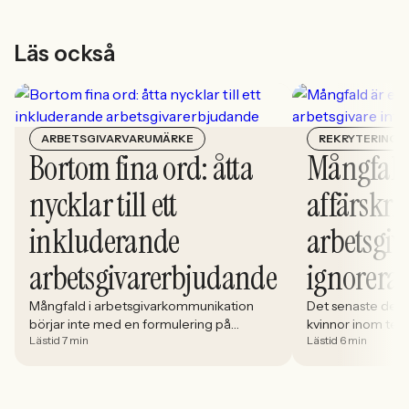
Läs också
ARBETSGIVARVARUMÄRKE
REKRYTERING
Bortom fina ord: åtta
Mångfald
nycklar till ett
affärskrit
inkluderande
arbetsgiv
arbetsgivarerbjudande
ignorera
Mångfald i arbetsgivarkommunikation
Det senaste dece
börjar inte med en formulering på
kvinnor inom tech 
Lästid 7 min
Lästid 6 min
karriärsidan. Den börjar i hur rekryteringen
stadigt på 30%. S
faktiskt fungerar: vem som får syn på
allt större del av
jobbet, vem som vågar söka och vilka
i. Åsa Johansen, 
meriter som räknas. När kandidater blir
Women in Tech, 