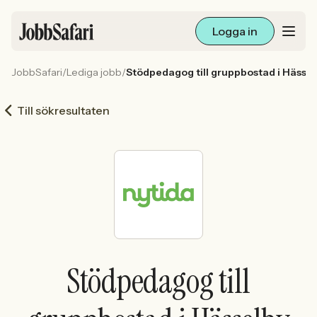
Logga in
JobbSafari
/
Lediga jobb
/
Stödpedagog till gruppbostad i Hässe
Lediga jobb
Till sökresultaten
Arbetsliv och karriär
För arbetsgivare
Skapa annons
Sök med AI
Stödpedagog till
Ny här? Skapa konto