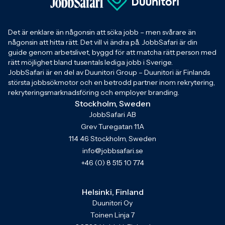
Det är enklare än någonsin att söka jobb – men svårare än
någonsin att hitta rätt. Det vill vi ändra på. JobbSafari är din
guide genom arbetslivet, byggd för att matcha rätt person med
rätt möjlighet bland tusentals lediga jobb i Sverige.
JobbSafari är en del av Duunitori Group – Duunitori är Finlands
största jobbsökmotor och en betrodd partner inom rekrytering,
rekryteringsmarknadsföring och employer branding.
Stockholm, Sweden
JobbSafari AB
Grev Turegatan 11A
114 46 Stockholm, Sweden
info@jobbsafari.se
+46 (0) 8 515 10 774
Helsinki, Finland
Duunitori Oy
Toinen Linja 7