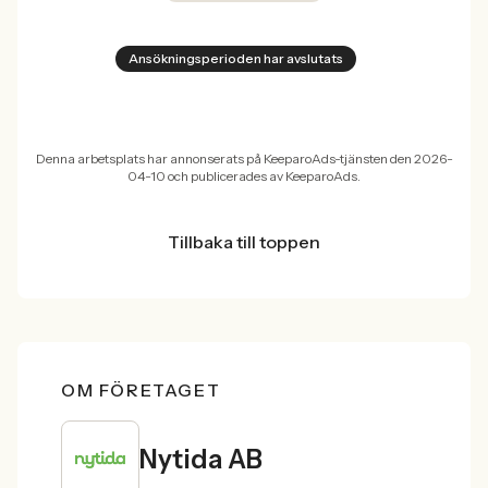
Ansökningsperioden har avslutats
Denna arbetsplats har annonserats på KeeparoAds-tjänsten den 2026-
04-10 och publicerades av KeeparoAds.
Tillbaka till toppen
OM FÖRETAGET
Nytida AB