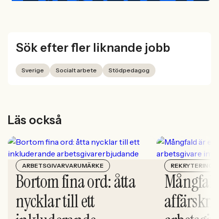
Sök efter fler liknande jobb
Sverige
Socialt arbete
Stödpedagog
Läs också
ARBETSGIVARVARUMÄRKE
REKRYTERING
Bortom fina ord: åtta
Mångfald
nycklar till ett
affärskrit