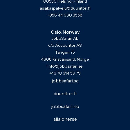
00530 Helsinki, Finland
asiakaspalvelu@duunitori.fi
+358 44 980 3558
Oslo, Norway
JobbSafari AB
c/o Accountor AS
Tangen 75
4608 Kristiansand, Norge
info@jobbsafari.se
+46 70 314 59 79
jobbsafari.se
duunitori.fi
jobbsafari.no
allaloner.se