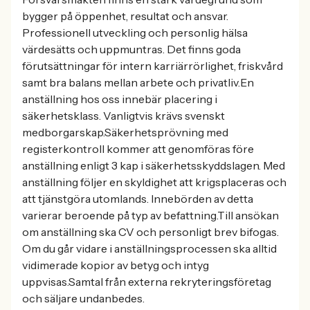
bygger på öppenhet, resultat och ansvar.
Professionell utveckling och personlig hälsa
värdesätts och uppmuntras. Det finns goda
förutsättningar för intern karriärrörlighet, friskvård
samt bra balans mellan arbete och privatliv.En
anställning hos oss innebär placering i
säkerhetsklass. Vanligtvis krävs svenskt
medborgarskap.Säkerhetsprövning med
registerkontroll kommer att genomföras före
anställning enligt 3 kap i säkerhetsskyddslagen. Med
anställning följer en skyldighet att krigsplaceras och
att tjänstgöra utomlands. Innebörden av detta
varierar beroende på typ av befattning.Till ansökan
om anställning ska CV och personligt brev bifogas.
Om du går vidare i anställningsprocessen ska alltid
vidimerade kopior av betyg och intyg
uppvisas.Samtal från externa rekryteringsföretag
och säljare undanbedes.