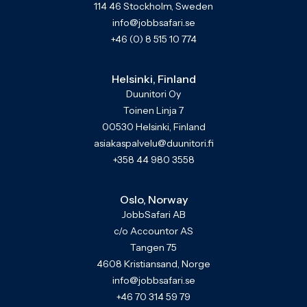
114 46 Stockholm, Sweden
info@jobbsafari.se
+46 (0) 8 515 10 774
Helsinki, Finland
Duunitori Oy
Toinen Linja 7
00530 Helsinki, Finland
asiakaspalvelu@duunitori.fi
+358 44 980 3558
Oslo, Norway
JobbSafari AB
c/o Accountor AS
Tangen 75
4608 Kristiansand, Norge
info@jobbsafari.se
+46 70 314 59 79