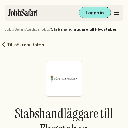
Logga in
JobbSafari
/
Lediga jobb
/
Stabshandläggare till Flygstaben
Lediga jobb
Till sökresultaten
Arbetsliv och karriär
För arbetsgivare
Skapa annons
Sök med AI
Stabshandläggare till
Ny här? Skapa konto