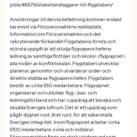
jobb/48979/stabshandlaggare-till-flygstaben/
Ansökningar till denna befattning kommer endast
tas emot via Försvarsmaktens webbplats.
Information om Försvarsmakten och det
rekryterande förbandet:Flygstabens första och
största uppgift är att stödja flygvapenchefens
ledning av samtliga flottiljer och skolor i flygvapnet i
alla nivåer av konfliktskalan. Flygstaben utvecklar,
planerar, genomför och utvärderar order och
direktiv ställda av flygvapenchefen. Flygstaben
består av cirka 350 medarbetare. Flygvapnet
organiserar och utbildar flyg-, bas- och
ledningsförband och har i uppdrag att bevaka och
skydda Sveriges luftrum. Det är ett uppdrag som
pågår dygnet runt, året runt, för att säkerställa
Sveriges integritet. Inom flygvapnet arbetar cirka
5100 medarbetare, civila och militära.I
Försvarsmakten finns en stark värdegrund som