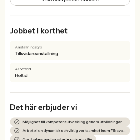
Jobbet i korthet
Anställningstyp
Tillsvidareanstallning
Arbetstid
Heltid
Det här erbjuder vi
Möjlighet till kompetensutveckling genom utbildningar och övningar.
Arbete i en dynamisk och viktig verksamhet inom Försvarsmakten.
God balans mellan arbete och privatliv.