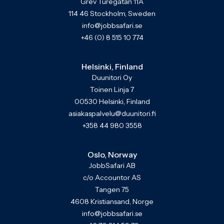
Grev Turegatan 11A
114 46 Stockholm, Sweden
info@jobbsafari.se
+46 (0) 8 515 10 774
Helsinki, Finland
Duunitori Oy
Toinen Linja 7
00530 Helsinki, Finland
asiakaspalvelu@duunitori.fi
+358 44 980 3558
Oslo, Norway
JobbSafari AB
c/o Accountor AS
Tangen 75
4608 Kristiansand, Norge
info@jobbsafari.se