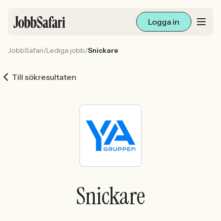
Logga in
JobbSafari
/
Lediga jobb
/
Snickare
Lediga jobb
Till sökresultaten
Arbetsliv och karriär
För arbetsgivare
Skapa annons
Sök med AI
Snickare
Ny här? Skapa konto