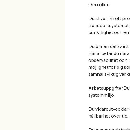
Om rollen
Du kliver in i ett 
transportsystemet. M
punktlighet och en 
Du blir en del av et
Här arbetar du nära 
observabilitet och l
möjlighet för dig s
samhällsviktig ver
ArbetsuppgifterDu d
systemmiljö.
Du vidareutvecklar
hållbarhet över tid.
Du bygger och förbä