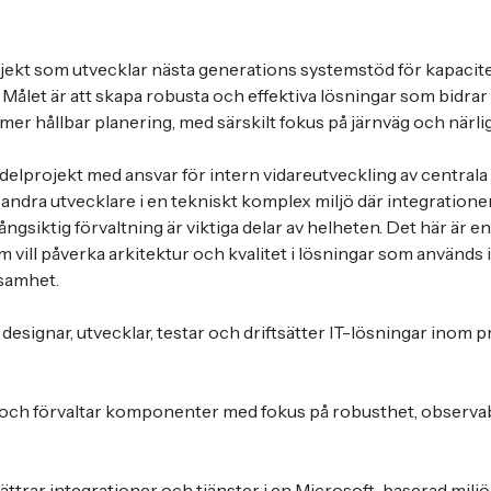
projekt som utvecklar nästa generations systemstöd för kapacit
ålet är att skapa robusta och effektiva lösningar som bidrar t
mer hållbar planering, med särskilt fokus på järnväg och närli
t delprojekt med ansvar för intern vidareutveckling av central
andra utvecklare i en tekniskt komplex miljö där integrationer,
ångsiktig förvaltning är viktiga delar av helheten. Det här är 
om vill påverka arkitektur och kvalitet i lösningar som används
ksamhet.
esignar, utvecklar, testar och driftsätter IT-lösningar inom p
 och förvaltar komponenter med fokus på robusthet, observab
ttrar integrationer och tjänster i en Microsoft-baserad milj