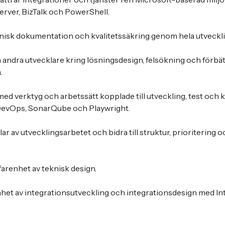
rver, BizTalk och PowerShell.
nisk dokumentation och kvalitetssäkring genom hela utveckl
andra utvecklare kring lösningsdesign, felsökning och förbät
.
med verktyg och arbetssätt kopplade till utveckling, test och k
DevOps, SonarQube och Playwright.
ar av utvecklingsarbetet och bidra till struktur, prioritering o
farenhet av teknisk design.
nhet av integrationsutveckling och integrationsdesign med I