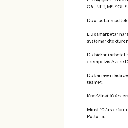
C#, .NET, MS SQL Se
Du arbetar med tek
Du samarbetar nära 
systemarkitekturen
Du bidrar i arbetet 
exempelvis Azure 
Du kan även leda del
teamet.
KravMinst 10 års er
Minst 10 års erfare
Patterns.