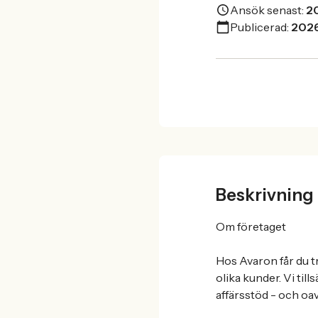
Ansök senast:
2
Publicerad:
2026
Beskrivning
Om företaget
Hos Avaron får du t
olika kunder. Vi till
affärsstöd - och oa