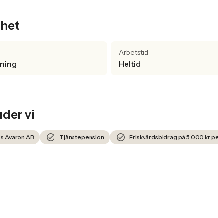
thet
Arbetstid
lning
Heltid
uder vi
hos Avaron AB
Tjänstepension
Friskvårdsbidrag på 5 000 kr pe