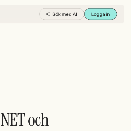
Sök med AI
Logga in
.NET och