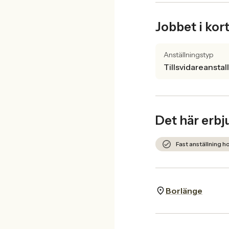
Jobbet i kor
Anställningstyp
Tillsvidareanstal
Det här erbj
Fast anställning 
Borlänge