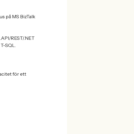
us på MS BizTalk
EB.API/REST/.NET
 T-SQL.
citet för ett