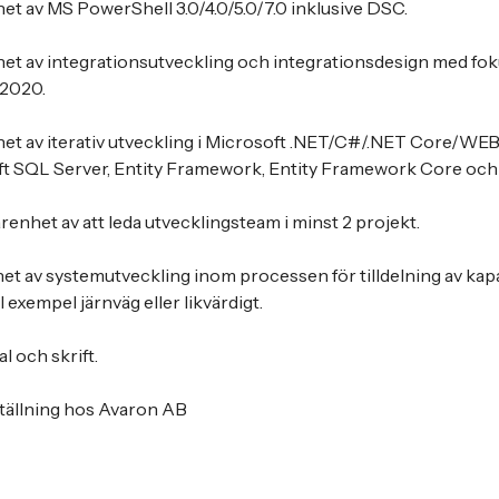
het av MS PowerShell 3.0/4.0/5.0/7.0 inklusive DSC.
het av integrationsutveckling och integrationsdesign med fok
2020.
nhet av iterativ utveckling i Microsoft .NET/C#/.NET Core/W
 SQL Server, Entity Framework, Entity Framework Core och
nhet av att leda utvecklingsteam i minst 2 projekt.
het av systemutveckling inom processen för tilldelning av kapa
l exempel järnväg eller likvärdigt.
l och skrift.
ställning hos Avaron AB