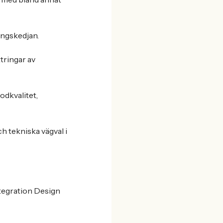
ingskedjan.
tringar av
odkvalitet,
ch tekniska vägval i
ntegration Design