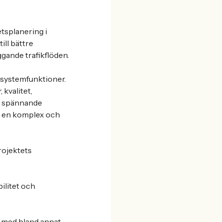
etsplanering i
ill bättre
ggande trafikflöden.
a systemfunktioner.
 kvalitet,
en spännande
 i en komplex och
rojektets
ilitet och
ö med bland annat