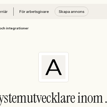
rriär
För arbetsgivare
Skapa annons
och integrationer
Systemutvecklare inom 