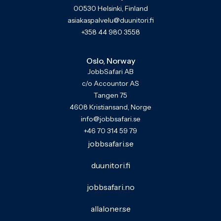
00530 Helsinki, Finland
asiakaspalvelu@duunitori.fi
+358 44 980 3558
Oslo, Norway
JobbSafari AB
c/o Accountor AS
Tangen 75
4608 Kristiansand, Norge
info@jobbsafari.se
+46 70 314 59 79
jobbsafari.se
duunitori.fi
jobbsafari.no
allaloner.se