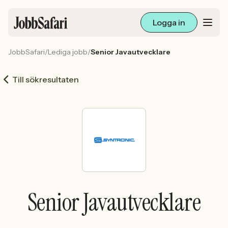
Logga in
JobbSafari
/
Lediga jobb
/
Senior Javautvecklare
Lediga jobb
Till sökresultaten
Arbetsliv och karriär
För arbetsgivare
Skapa annons
Sök med AI
Senior Javautvecklare
Ny här? Skapa konto