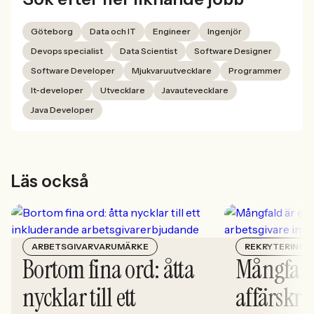
Göteborg
Data och IT
Engineer
Ingenjör
Devops specialist
Data Scientist
Software Designer
Software Developer
Mjukvaruutvecklare
Programmer
It-developer
Utvecklare
Javautevecklare
Java Developer
Läs också
ARBETSGIVARVARUMÄRKE
REKRYTERING
Bortom fina ord: åtta
Mångfald
nycklar till ett
affärskrit