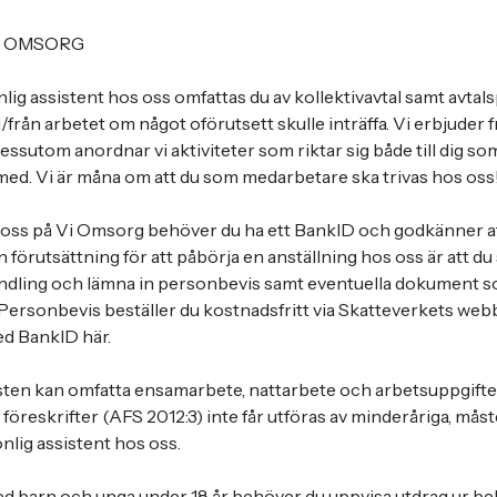
I OMSORG
lig assistent hos oss omfattas du av kollektivavtal samt avtal
l/från arbetet om något oförutsett skulle inträffa. Vi erbjuder f
Dessutom anordnar vi aktiviteter som riktar sig både till dig som
ed. Vi är måna om att du som medarbetare ska trivas hos oss
 oss på Vi Omsorg behöver du ha ett BankID och godkänner at
n förutsättning för att påbörja en anställning hos oss är att 
andling och lämna in personbevis samt eventuella dokument s
e. Personbevis beställer du kostnadsfritt via Skatteverkets we
ed BankID här.
nsten kan omfatta ensamarbete, nattarbete och arbetsuppgifte
öreskrifter (AFS 2012:3) inte får utföras av minderåriga, måste 
nlig assistent hos oss.
ed barn och unga under 18 år behöver du uppvisa utdrag ur bel