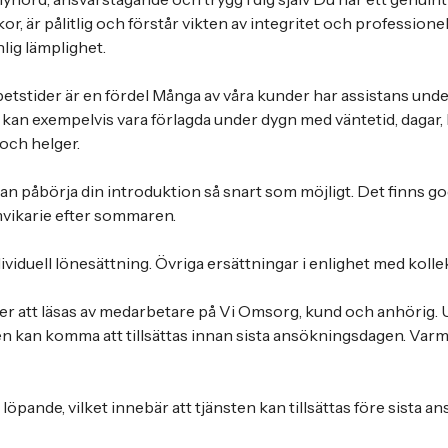
r, är pålitlig och förstår vikten av integritet och professione
nlig lämplighet.
rbetstider är en fördel Många av våra kunder har assistans unde
kan exempelvis vara förlagda under dygn med väntetid, dagar, 
 och helger.
kan påbörja din introduktion så snart som möjligt. Det finns go
mvikarie efter sommaren.
dividuell lönesättning. Övriga ersättningar i enlighet med kollek
 att läsas av medarbetare på Vi Omsorg, kund och anhörig. U
en kan komma att tillsättas innan sista ansökningsdagen. V
öpande, vilket innebär att tjänsten kan tillsättas före sista 