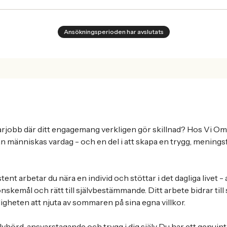
Ansökningsperioden har avslutats
arjobb där ditt engagemang verkligen gör skillnad? Hos Vi Om
an människas vardag - och en del i att skapa en trygg, meningsf
nt arbetar du nära en individ och stöttar i det dagliga livet - a
kemål och rätt till självbestämmande. Ditt arbete bidrar till 
ligheten att njuta av sommaren på sina egna villkor.
lyhörd, ansvarstagande och trygg i dig själv Du har ett genuint 