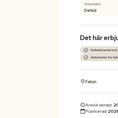
Arbetstid
Deltid
Det här erbj
Kollektivavtal och
Aktiviteter för bå
Falun
Ansök senast:
2
Publicerad:
2026