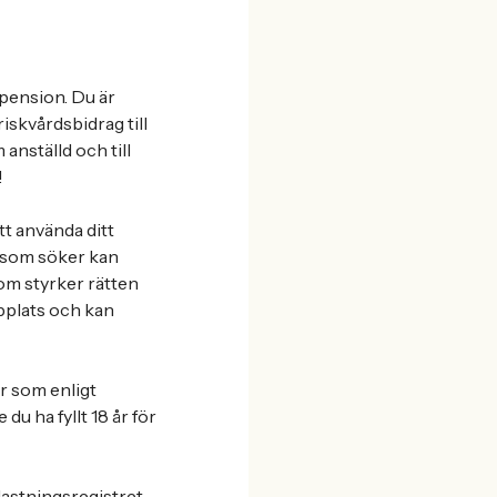
spension. Du är
riskvårdsbidrag till
 anställd och till
!
t använda ditt
du som söker kan
om styrker rätten
bbplats och kan
r som enligt
du ha fyllt 18 år för
astningsregistret.