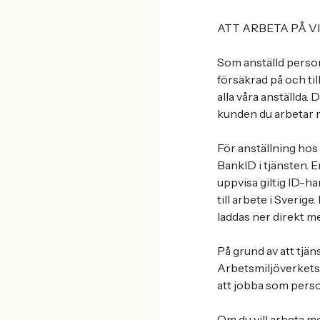
ATT ARBETA PÅ V
Som anställd person
försäkrad på och til
alla våra anställda. 
kunden du arbetar m
För anställning hos
BankID i tjänsten. E
uppvisa giltig ID-h
till arbete i Sverig
laddas ner direkt m
På grund av att tjä
Arbetsmiljöverkets f
att jobba som perso
Om du vill arbeta m