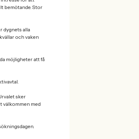
llt bemötande. Stor
r dygnets alla
kvällar och vaken
da möjligheter att få
tivavtal.
rvalet sker
armt välkommen med
ansökningsdagen.