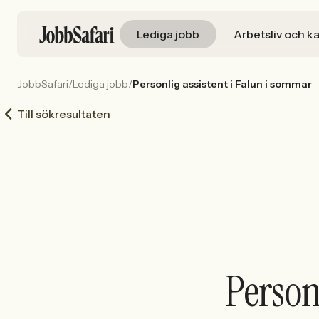
Lediga jobb
Arbetsliv och ka
JobbSafari
/
Lediga jobb
/
Personlig assistent i Falun i sommar
Till sökresultaten
Person