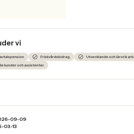
uder vi
 avtalspension.
Friskvårdsbidrag.
Utvecklande och lärorik arb
de kunder och assistenter.
026-09-09
-03-13