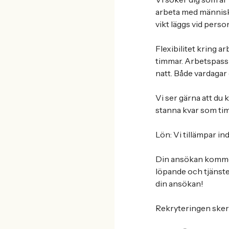
arbeta med människo
vikt läggs vid perso
Flexibilitet kring a
timmar. Arbetspass 
natt. Både vardagar
Vi ser gärna att du 
stanna kvar som ti
Lön: Vi tillämpar in
Din ansökan kommer
löpande och tjänst
din ansökan!
Rekryteringen sker l