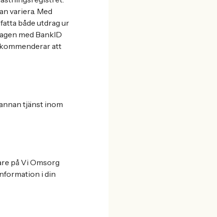
kan variera. Med
fatta både utdrag ur
tdragen med BankID
rekommenderar att
 annan tjänst inom
vare på Vi Omsorg
information i din