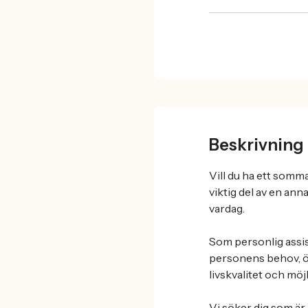
Beskrivning
Vill du ha ett somm
viktig del av en ann
vardag.
Som personlig assiste
personens behov, öns
livskvalitet och möj
Vi söker dig som är 