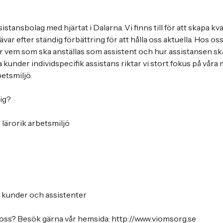
stansbolag med hjärtat i Dalarna. Vi finns till för att skapa kva
var efter ständig förbättring för att hålla oss aktuella. Hos os
er vem som ska anställas som assistent och hur assistansen ska
a kunder individspecifik assistans riktar vi stort fokus på vår
etsmiljö.
dig?
lärorik arbetsmiljö
e kunder och assistenter
 oss? Besök gärna vår hemsida: http://www.viomsorg.se