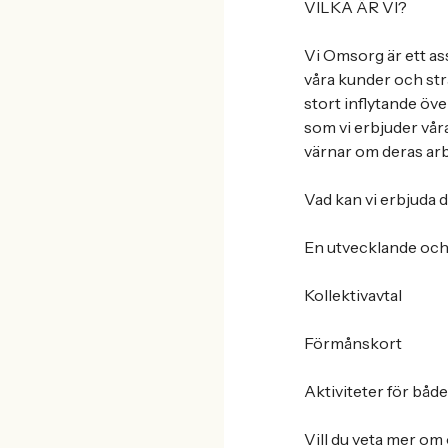
VILKA ÄR VI?
Vi Omsorg är ett assi
våra kunder och strä
stort inflytande öv
som vi erbjuder vår
värnar om deras arb
Vad kan vi erbjuda 
En utvecklande och 
Kollektivavtal
Förmånskort
Aktiviteter för båd
Vill du veta mer om