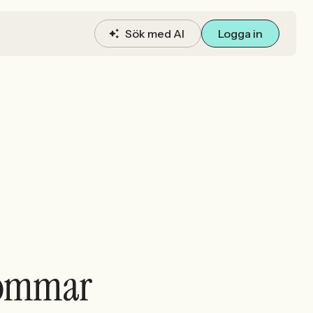
Sök med AI
Logga in
 sommar