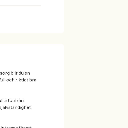
sorg blir du en
ull och riktigt bra
lltid utifrån
självständighet,
intresse för att