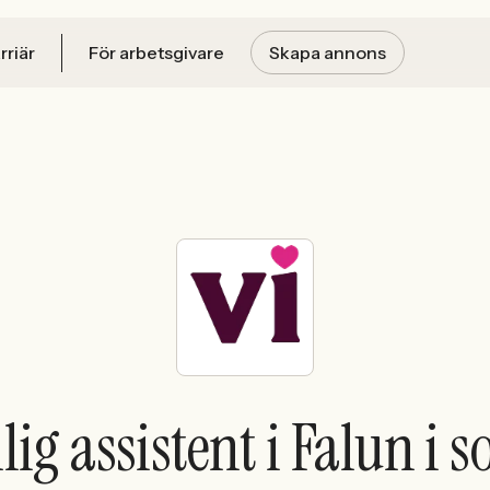
rriär
För arbetsgivare
Skapa annons
lig assistent i Falun i