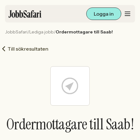
Logga in
JobbSafari
/
Lediga jobb
/
Ordermottagare till Saab!
Lediga jobb
Till sökresultaten
Arbetsliv och karriär
För arbetsgivare
Skapa annons
Sök med AI
Ordermottagare till Saab!
Ny här? Skapa konto