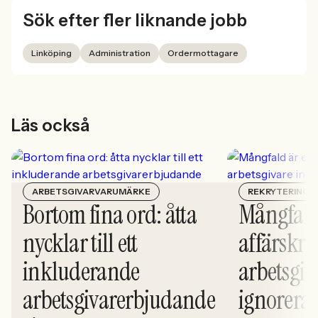
Sök efter fler liknande jobb
Linköping
Administration
Ordermottagare
Läs också
ARBETSGIVARVARUMÄRKE
REKRYTERING
Bortom fina ord: åtta
Mångfald
nycklar till ett
affärskrit
inkluderande
arbetsgiv
arbetsgivarerbjudande
ignorera