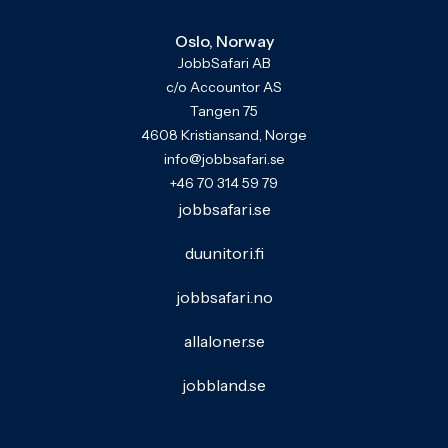
Oslo, Norway
JobbSafari AB
c/o Accountor AS
Tangen 75
4608 Kristiansand, Norge
info@jobbsafari.se
+46 70 314 59 79
jobbsafari.se
duunitori.fi
jobbsafari.no
allaloner.se
jobbland.se