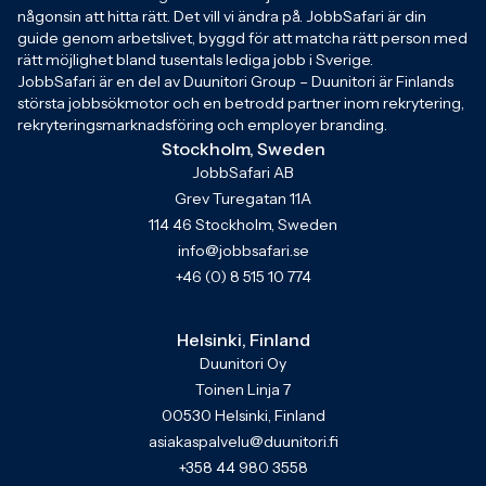
någonsin att hitta rätt. Det vill vi ändra på. JobbSafari är din
guide genom arbetslivet, byggd för att matcha rätt person med
rätt möjlighet bland tusentals lediga jobb i Sverige.
JobbSafari är en del av Duunitori Group – Duunitori är Finlands
största jobbsökmotor och en betrodd partner inom rekrytering,
rekryteringsmarknadsföring och employer branding.
Stockholm, Sweden
JobbSafari AB
Grev Turegatan 11A
114 46 Stockholm, Sweden
info@jobbsafari.se
+46 (0) 8 515 10 774
Helsinki, Finland
Duunitori Oy
Toinen Linja 7
00530 Helsinki, Finland
asiakaspalvelu@duunitori.fi
+358 44 980 3558