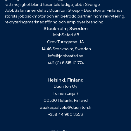
rätt möjlighet bland tusentals lediga jobb i Sverige.
JobbSafari är en del av Duunitori Group – Duunitori är Finlands
största jobbsökmotor och en betrodd partner inom rekrytering,
rekryteringsmarknadsföring och employer branding.
Stockholm, Sweden
JobbSafari AB
Grev Turegatan 11A
114 46 Stockholm, Sweden
info@jobbsafari.se
+46 (0) 8 515 10 774
Helsinki, Finland
Duunitori Oy
Toinen Linja 7
00530 Helsinki, Finland
asiakaspalvelu@duunitori.fi
+358 44 980 3558