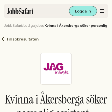
Logga in
JobbSafari
/
Lediga jobb
/
Kvinna i Åkersberga söker personlig ass
Lediga jobb
Till sökresultaten
Arbetsliv och karriär
För arbetsgivare
Skapa annons
Sök med AI
Kvinna i Åkersberga söker
Ny här? Skapa konto