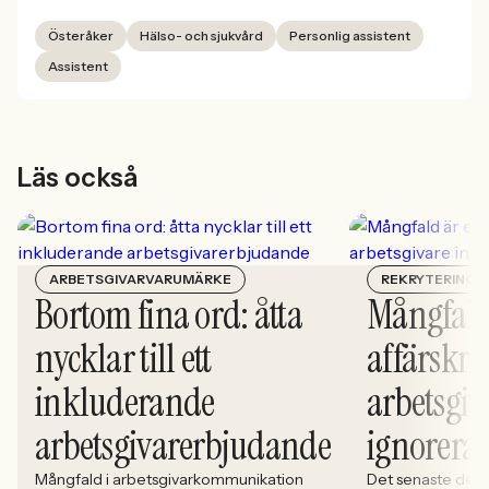
Österåker
Hälso- och sjukvård
Personlig assistent
Assistent
Läs också
ARBETSGIVARVARUMÄRKE
REKRYTERING
Bortom fina ord: åtta
Mångfald
nycklar till ett
affärskrit
inkluderande
arbetsgiv
arbetsgivarerbjudande
ignorera
Mångfald i arbetsgivarkommunikation
Det senaste dece