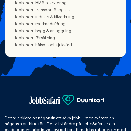
Jobb inom HR & rekrytering
Jobb inom transport & logistik
Jobb inom industri & tillverkning
Jobb inom marknadsföring
Jobb inom bygg & anläggning
Jobb inom försäljning
Jobb inom hälso- och sjukvård
Det är enklare än någonsin att söka jobb – men svårare än
någonsin att hitta rätt. Det vill vi ändra på. JobbSafari är din
guide genom arbetslivet, byggd för att matcha rätt person med