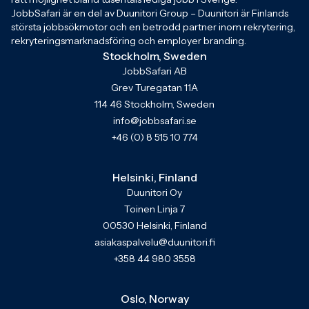
JobbSafari är en del av Duunitori Group – Duunitori är Finlands
största jobbsökmotor och en betrodd partner inom rekrytering,
rekryteringsmarknadsföring och employer branding.
Stockholm, Sweden
JobbSafari AB
Grev Turegatan 11A
114 46 Stockholm, Sweden
info@jobbsafari.se
+46 (0) 8 515 10 774
Helsinki, Finland
Duunitori Oy
Toinen Linja 7
00530 Helsinki, Finland
asiakaspalvelu@duunitori.fi
+358 44 980 3558
Oslo, Norway