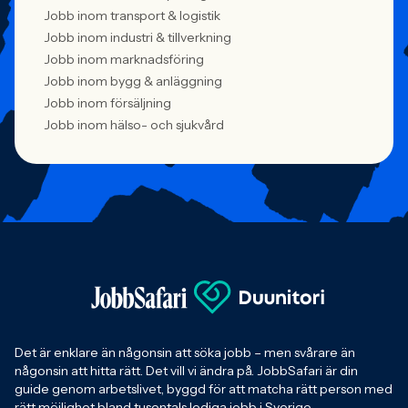
Jobb inom transport & logistik
Jobb inom industri & tillverkning
Jobb inom marknadsföring
Jobb inom bygg & anläggning
Jobb inom försäljning
Jobb inom hälso- och sjukvård
Det är enklare än någonsin att söka jobb – men svårare än
någonsin att hitta rätt. Det vill vi ändra på. JobbSafari är din
guide genom arbetslivet, byggd för att matcha rätt person med
rätt möjlighet bland tusentals lediga jobb i Sverige.