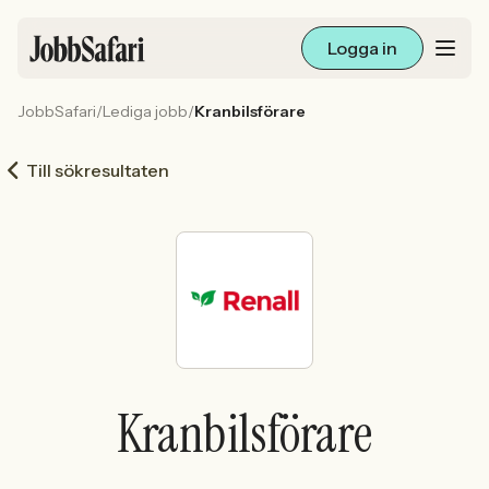
Logga in
JobbSafari
/
Lediga jobb
/
Kranbilsförare
Lediga jobb
Till sökresultaten
Arbetsliv och karriär
För arbetsgivare
Skapa annons
Sök med AI
Kranbilsförare
Ny här? Skapa konto