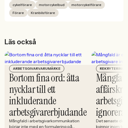
cykelförare
motorcykelbud
motorcykelförare
Förare
Kranbilsförare
Läs också
ARBETSGIVARVARUMÄRKE
REKRYTERING
Bortom fina ord: åtta
Mångfald
nycklar till ett
affärskrit
inkluderande
arbetsgiv
arbetsgivarerbjudande
ignorera
Mångfald i arbetsgivarkommunikation
Det senaste dece
börjar inte med en formulering på
kvinnor inom tech 