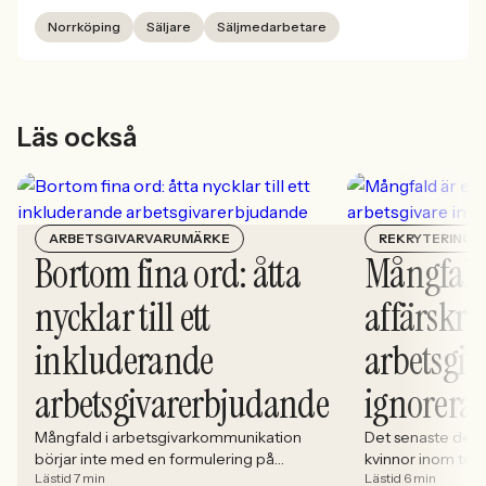
Norrköping
Säljare
Säljmedarbetare
Läs också
ARBETSGIVARVARUMÄRKE
REKRYTERING
Bortom fina ord: åtta
Mångfald
nycklar till ett
affärskrit
inkluderande
arbetsgiv
arbetsgivarerbjudande
ignorera
Mångfald i arbetsgivarkommunikation
Det senaste dece
börjar inte med en formulering på
kvinnor inom tech 
Lästid 7 min
Lästid 6 min
karriärsidan. Den börjar i hur rekryteringen
stadigt på 30%. S