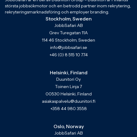
största jobbsökmotor och en betrodd partner inom rekrytering,
rekryteringsmarknadsföring och employer branding.
Stockholm, Sweden
JobbSafari AB
Grev Turegatan 11A
114 46 Stockholm, Sweden
info@jobbsafari.se
+46 (0) 8 515 10 774
Helsinki, Finland
Duunitori Oy
Toinen Linja 7
00530 Helsinki, Finland
asiakaspalvelu@duunitori.fi
+358 44 980 3558
Oslo, Norway
JobbSafari AB