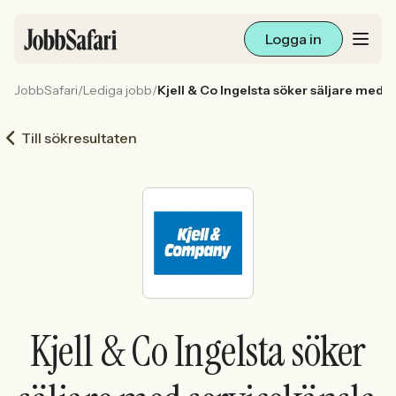
Logga in
JobbSafari
/
Lediga jobb
/
Kjell & Co Ingelsta söker säljare med 
Lediga jobb
Till sökresultaten
Arbetsliv och karriär
För arbetsgivare
Skapa annons
Sök med AI
Kjell & Co Ingelsta söker
Ny här? Skapa konto