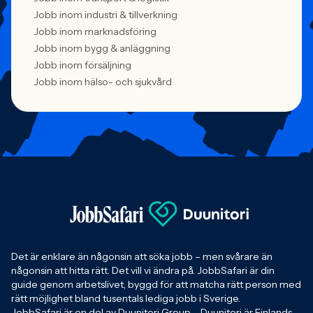
Jobb inom industri & tillverkning
Jobb inom marknadsföring
Jobb inom bygg & anläggning
Jobb inom försäljning
Jobb inom hälso- och sjukvård
Det är enklare än någonsin att söka jobb – men svårare än
någonsin att hitta rätt. Det vill vi ändra på. JobbSafari är din
guide genom arbetslivet, byggd för att matcha rätt person med
rätt möjlighet bland tusentals lediga jobb i Sverige.
JobbSafari är en del av Duunitori Group – Duunitori är Finlands