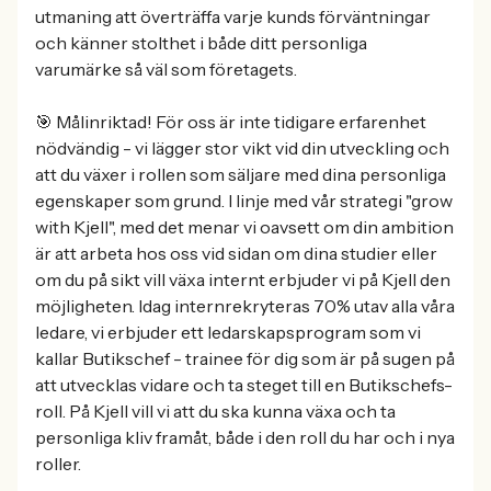
utmaning att överträffa varje kunds förväntningar
och känner stolthet i både ditt personliga
varumärke så väl som företagets.
🎯 Målinriktad! För oss är inte tidigare erfarenhet
nödvändig - vi lägger stor vikt vid din utveckling och
att du växer i rollen som säljare med dina personliga
egenskaper som grund. I linje med vår strategi "grow
with Kjell", med det menar vi oavsett om din ambition
är att arbeta hos oss vid sidan om dina studier eller
om du på sikt vill växa internt erbjuder vi på Kjell den
möjligheten. Idag internrekryteras 70% utav alla våra
ledare, vi erbjuder ett ledarskapsprogram som vi
kallar Butikschef - trainee för dig som är på sugen på
att utvecklas vidare och ta steget till en Butikschefs-
roll. På Kjell vill vi att du ska kunna växa och ta
personliga kliv framåt, både i den roll du har och i nya
roller.