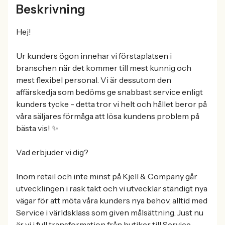
Beskrivning
Hej!
Ur kunders ögon innehar vi förstaplatsen i
branschen när det kommer till mest kunnig och
mest flexibel personal. Vi är dessutom den
affärskedja som bedöms ge snabbast service enligt
kunders tycke - detta tror vi helt och hållet beror på
våra säljares förmåga att lösa kundens problem på
bästa vis! ✨
Vad erbjuder vi dig?
Inom retail och inte minst på Kjell & Company går
utvecklingen i rask takt och vi utvecklar ständigt nya
vägar för att möta våra kunders nya behov, alltid med
Service i världsklass som given målsättning. Just nu
är vi i full transformation från butiker till Service