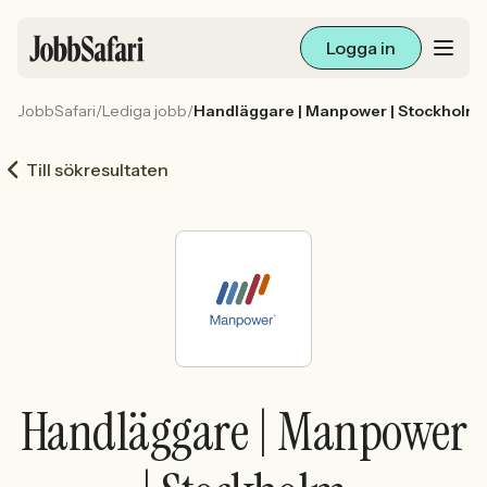
Logga in
JobbSafari
/
Lediga jobb
/
Handläggare | Manpower | Stockholm
Lediga jobb
Till sökresultaten
Arbetsliv och karriär
För arbetsgivare
Skapa annons
Sök med AI
Handläggare | Manpower
Ny här? Skapa konto