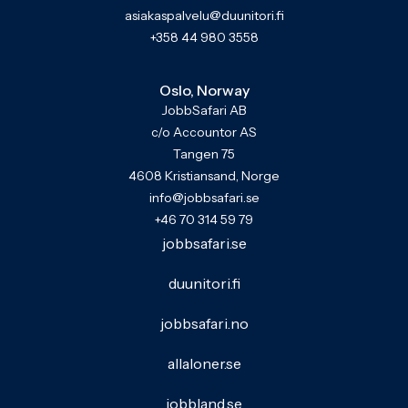
asiakaspalvelu@duunitori.fi
+358 44 980 3558
Oslo, Norway
JobbSafari AB
c/o Accountor AS
Tangen 75
4608 Kristiansand, Norge
info@jobbsafari.se
+46 70 314 59 79
jobbsafari.se
duunitori.fi
jobbsafari.no
allaloner.se
jobbland.se