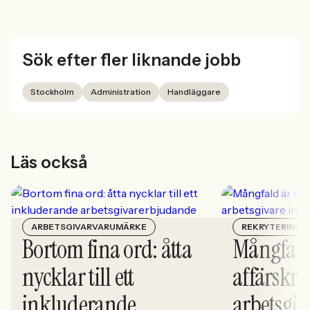
Sök efter fler liknande jobb
Stockholm
Administration
Handläggare
Läs också
ARBETSGIVARVARUMÄRKE
REKRYTERING
Bortom fina ord: åtta
Mångfald
nycklar till ett
affärskrit
inkluderande
arbetsgiv