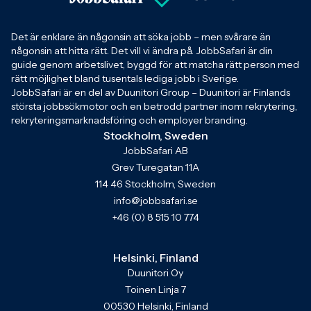
Det är enklare än någonsin att söka jobb – men svårare än
någonsin att hitta rätt. Det vill vi ändra på. JobbSafari är din
guide genom arbetslivet, byggd för att matcha rätt person med
rätt möjlighet bland tusentals lediga jobb i Sverige.
JobbSafari är en del av Duunitori Group – Duunitori är Finlands
största jobbsökmotor och en betrodd partner inom rekrytering,
rekryteringsmarknadsföring och employer branding.
Stockholm, Sweden
JobbSafari AB
Grev Turegatan 11A
114 46 Stockholm, Sweden
info@jobbsafari.se
+46 (0) 8 515 10 774
Helsinki, Finland
Duunitori Oy
Toinen Linja 7
00530 Helsinki, Finland