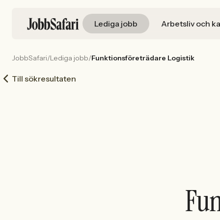
Lediga jobb
Arbetsliv och ka
JobbSafari
/
Lediga jobb
/
Funktionsföreträdare Logistik
Till sökresultaten
Fun