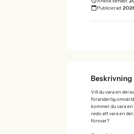
Ansök senast:
2
Publicerad:
202
Beskrivning
Vill du vara en del 
föränderlig omvärl
kommer du vara en 
redo att vara en de
försvar?