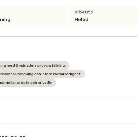
Arbetstid
lning
Heltid
lning med 6 månaders provanställning.
essionell utveckling och intern karriärrörlighet.
ns mellan arbete och privatliv.