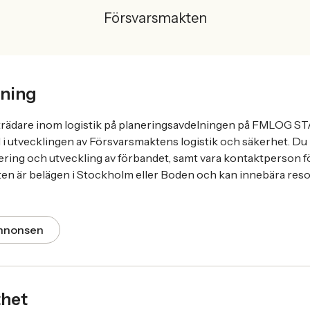
Försvarsmakten
ning
rädare inom logistik på planeringsavdelningen på FMLOG S
ll i utvecklingen av Försvarsmaktens logistik och säkerhet. D
ering och utveckling av förbandet, samt vara kontaktperson f
sten är belägen i Stockholm eller Boden och kan innebära res
annonsen
thet