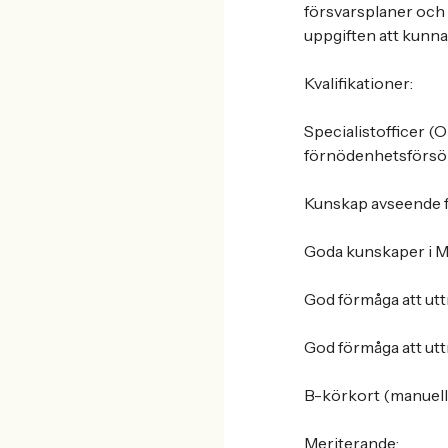
försvarsplaner och 
uppgiften att kunna
Kvalifikationer:
Specialistofficer (
förnödenhetsförsör
Kunskap avseende 
Goda kunskaper i Mi
God förmåga att uttr
God förmåga att uttr
B-körkort (manuell
Meriterande: