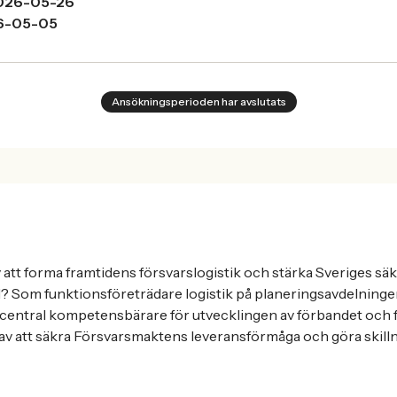
026-05-26
6-05-05
Ansökningsperioden har avslutats
av att forma framtidens försvarslogistik och stärka Sveriges säk
d? Som funktionsföreträdare logistik på planeringsavdelni
central kompetensbärare för utvecklingen av förbandet och f
l av att säkra Försvarsmaktens leveransförmåga och göra skill