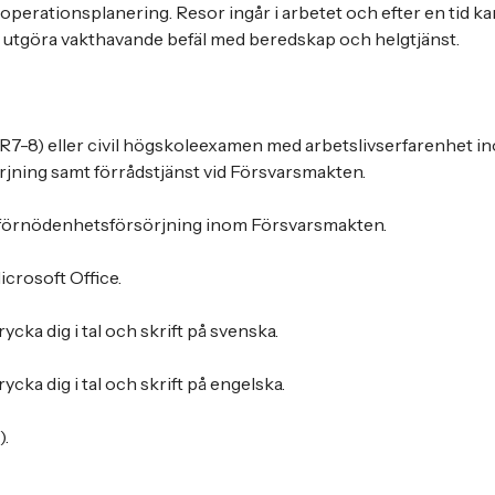
operationsplanering. Resor ingår i arbetet och efter en tid ka
 utgöra vakthavande befäl med beredskap och helgtjänst.
OR7-8) eller civil högskoleexamen med arbetslivserfarenhet i
jning samt förrådstjänst vid Försvarsmakten.
förnödenhetsförsörjning inom Försvarsmakten.
crosoft Office.
ycka dig i tal och skrift på svenska.
ycka dig i tal och skrift på engelska.
).