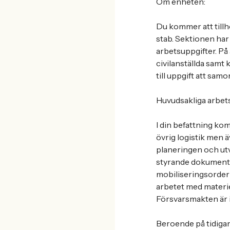
Om enheten:
Du kommer att till
stab. Sektionen ha
arbetsuppgifter. På
civilanställda samt 
till uppgift att sa
Huvudsakliga arbet
I din befattning k
övrig logistik men 
planeringen och utv
styrande dokument s
mobiliseringsorder
arbetet med materie
Försvarsmakten är i
Beroende på tidiga