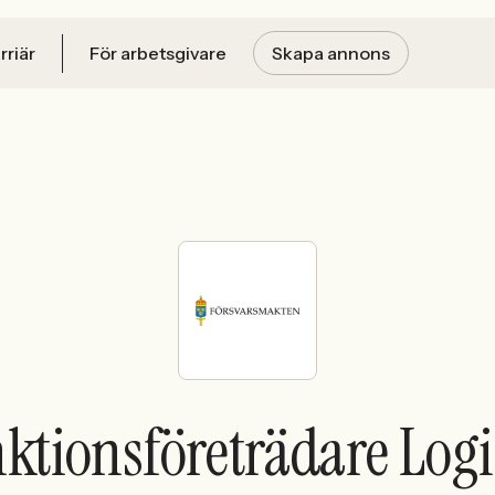
rriär
För arbetsgivare
Skapa annons
ktionsföreträdare Logi