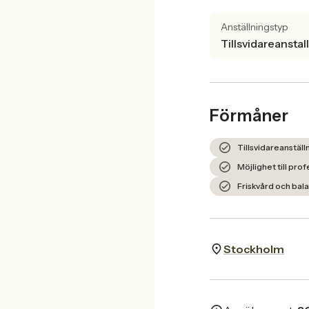
Anställningstyp
Tillsvidareanstal
Förmåner
Tillsvidareanstäl
Möjlighet till prof
Friskvård och bala
Stockholm