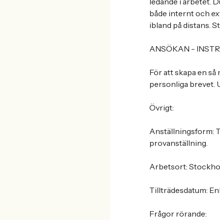
ledande i arbetet. D
både internt och ex
ibland på distans. S
ANSÖKAN - INSTR
För att skapa en så
personliga brevet. 
Övrigt:
Anställningsform: T
provanställning.
Arbetsort: Stockho
Tillträdesdatum: E
Frågor rörande: