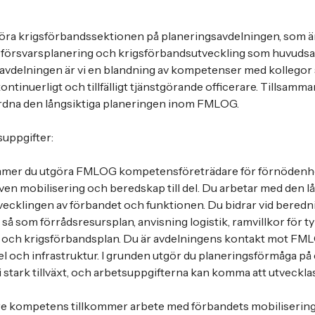
höra krigsförbandssektionen på planeringsavdelningen, som 
r försvarsplanering och krigsförbandsutveckling som huvudsa
 avdelningen är vi en blandning av kompetenser med kollegor 
kontinuerligt och tillfälligt tjänstgörande officerare. Tillsam
mordna den långsiktiga planeringen inom FMLOG.
suppgifter:
ommer du utgöra FMLOG kompetensföreträdare för förnödenh
även mobilisering och beredskap till del. Du arbetar med den l
ecklingen av förbandet och funktionen. Du bidrar vid beredn
å som förrådsresursplan, anvisning logistik, ramvillkor för t
 och krigsförbandsplan. Du är avdelningens kontakt mot FML
l och infrastruktur. I grunden utgör du planeringsförmåga på
 stark tillväxt, och arbetsuppgifterna kan komma att utvecklas
re kompetens tillkommer arbete med förbandets mobilisering