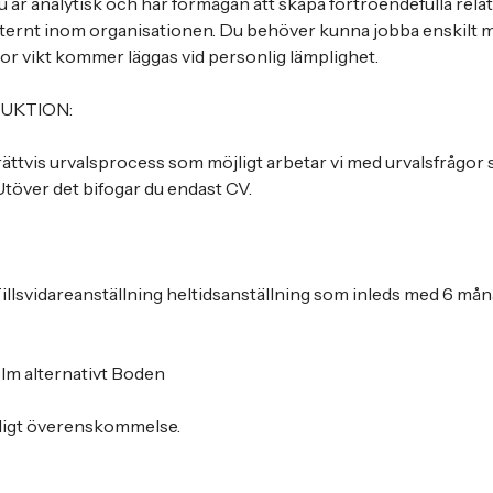
u är analytisk och har förmågan att skapa förtroendefulla relati
ternt inom organisationen. Du behöver kunna jobba enskilt m
tor vikt kommer läggas vid personlig lämplighet.
UKTION:
 rättvis urvalsprocess som möjligt arbetar vi med urvalsfrågor
Utöver det bifogar du endast CV.
illsvidareanställning heltidsanställning som inleds med 6 må
lm alternativt Boden
nligt överenskommelse.