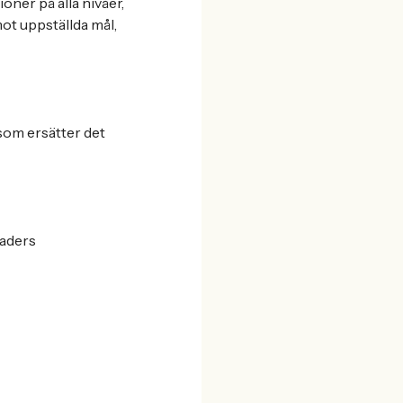
oner på alla nivåer,
ot uppställda mål,
 som ersätter det
naders