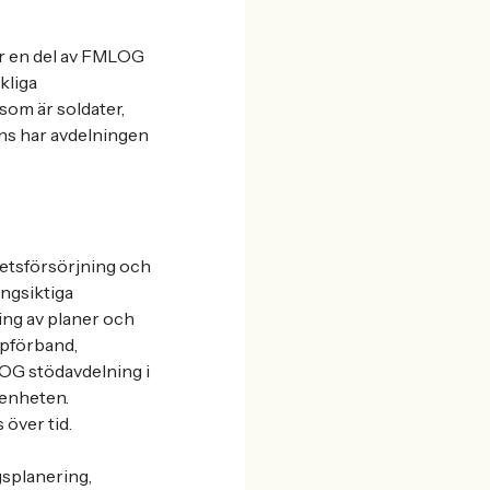
är en del av FMLOG
kliga
som är soldater,
mans har avdelningen
etsförsörjning och
ångsiktiga
ing av planer och
ypförband,
OG stödavdelning i
 enheten.
 över tid.
splanering,