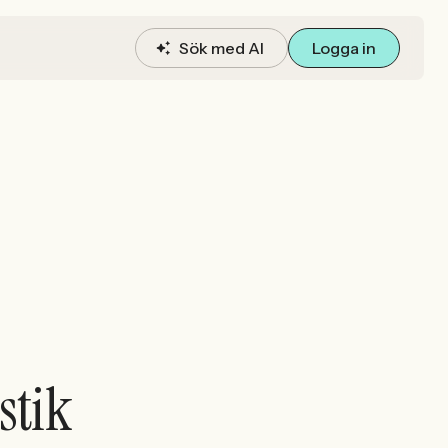
Sök med AI
Logga in
stik