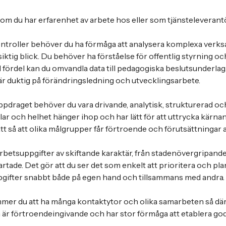
om du har erfarenhet av arbete hos eller som tjänsteleverantö
ntroller behöver du ha förmåga att analysera komplexa verks
iktig blick. Du behöver ha förståelse för offentlig styrning och
 fördel kan du omvandla data till pedagogiska beslutsunderlag.
r duktig på förändringsledning och utvecklingsarbete.
 uppdraget behöver du vara drivande, analytisk, strukturerad oc
delar och helhet hänger ihop och har lätt för att uttrycka kärnan
ätt så att olika målgrupper får förtroende och förutsättningar a
betsuppgifter av skiftande karaktär, från stadenövergripande 
rtade. Det gör att du ser det som enkelt att prioritera och pl
pgifter snabbt både på egen hand och tillsammans med andra.
mmer du att ha många kontaktytor och olika samarbeten så dä
är förtroendeingivande och har stor förmåga att etablera god