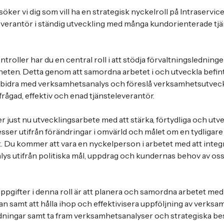
öker vi dig som vill ha en strategisk nyckelroll på Intraservic
verantör i ständig utveckling med många kundorienterade tj
roller har du en central roll i att stödja förvaltningsledninge
eten. Detta genom att samordna arbetet i och utveckla befint
 bidra med verksamhetsanalys och föreslå verksamhetsutveckl
frågad, effektiv och enad tjänsteleverantör.
r just nu utvecklingsarbete med att stärka, förtydliga och utv
ser utifrån förändringar i omvärld och målet om en tydligare
. Du kommer att vara en nyckelperson i arbetet med att integ
lys utifrån politiska mål, uppdrag och kundernas behov av os
pgifter i denna roll är att planera och samordna arbetet me
n samt att hålla ihop och effektivisera uppföljning av verk
dningar samt ta fram verksamhetsanalyser och strategiska be