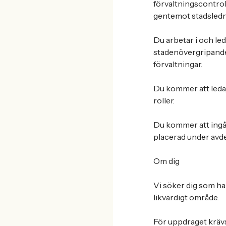
förvaltningscontrol
gentemot stadsledn
Du arbetar i och le
stadenövergripande
förvaltningar.
Du kommer att leda,
roller.
Du kommer att ingå i
placerad under avde
Om dig
Vi söker dig som ha
likvärdigt område.
För uppdraget krävs