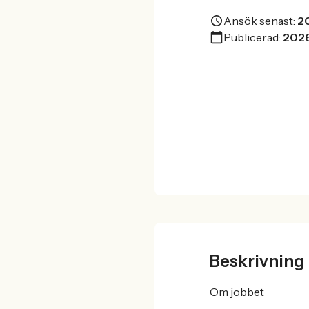
Ansök senast:
2
Publicerad:
202
Beskrivning
Om jobbet