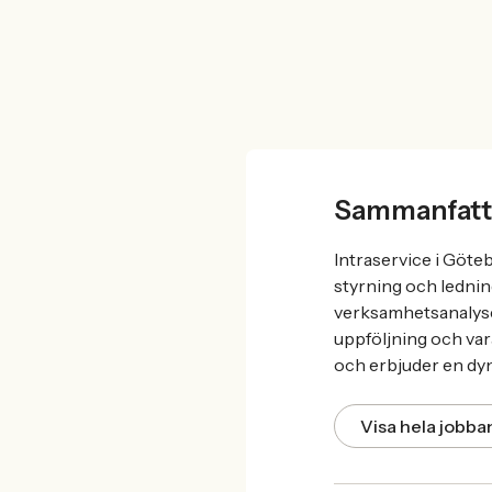
Sammanfatt
Intraservice i Göte
styrning och ledni
verksamhetsanalyse
uppföljning och var
och erbjuder en dy
Visa hela jobb