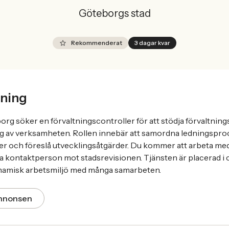
Göteborgs stad
Rekommenderat
3 dagar kvar
ning
borg söker en förvaltningscontroller för att stödja förvaltning
ng av verksamheten. Rollen innebär att samordna ledningspr
r och föreslå utvecklingsåtgärder. Du kommer att arbeta me
a kontaktperson mot stadsrevisionen. Tjänsten är placerad i
namisk arbetsmiljö med många samarbeten.
annonsen