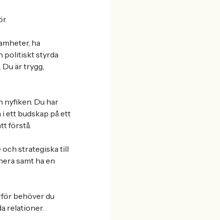
r.
amheter, ha
 politiskt styrda
 Du är trygg,
h nyfiken. Du har
 i ett budskap på ett
tt förstå.
och strategiska till
anera samt ha en
rför behöver du
a relationer.