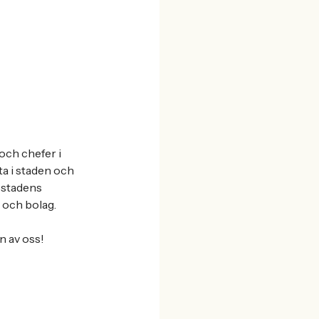
och chefer i
ta i staden och
i stadens
 och bolag.
n av oss!