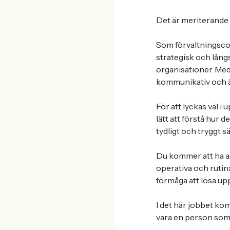
Det är meriterande 
Som förvaltningsco
strategisk och långs
organisationer. Med
kommunikativ och ä
För att lyckas väl i
lätt att förstå hur 
tydligt och tryggt s
Du kommer att ha ar
operativa och rutina
förmåga att lösa up
I det här jobbet ko
vara en person som 