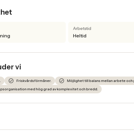
thet
Arbetstid
lning
Heltid
uder vi
.
Friskvårdsförmåner.
Möjlighet till balans mellan arbete och p
apsorganisation med hög grad av komplexitet och bredd.