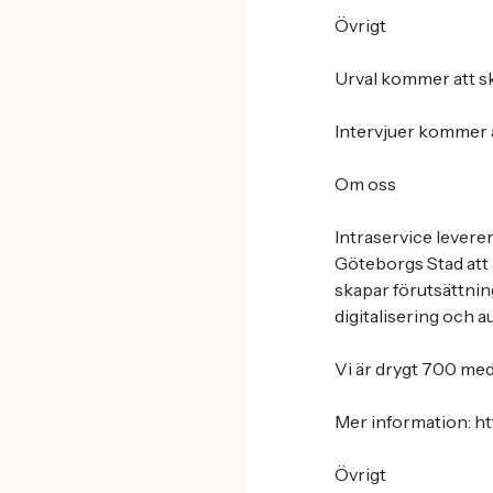
Övrigt
Urval kommer att sk
Intervjuer kommer a
Om oss
Intraservice levere
Göteborgs Stad att a
skapar förutsättning
digitalisering och 
Vi är drygt 700 med
Mer information: ht
Övrigt