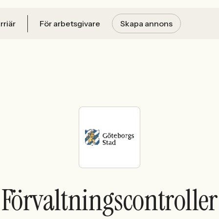
rriär
För arbetsgivare
Skapa annons
Förvaltningscontroller