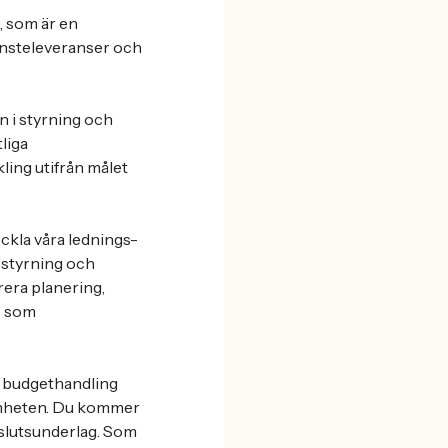
e, som är en
änsteleveranser och
n i styrning och
liga
ing utifrån målet
eckla våra lednings-
 styrning och
rera planering,
s som
d budgethandling
samheten. Du kommer
slutsunderlag. Som