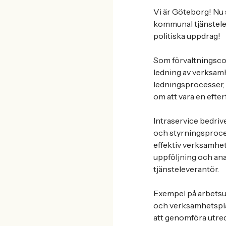
Vi är Göteborg! Nu s
kommunal tjänstele
politiska uppdrag!
Som förvaltningscont
ledning av verksamh
ledningsprocesser,
om att vara en efter
Intraservice bedrive
och styrningsproces
effektiv verksamhet
uppföljning och ana
tjänsteleverantör.
Exempel på arbetsup
och verksamhetspla
att genomföra utre