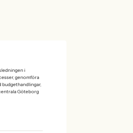
sledningen i
ocesser, genomföra
d budgethandlingar,
 centrala Göteborg