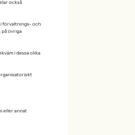
elar också
i förvaltnings- och
 på övriga
ekväm i dessa olika
organisatoriskt
i eller annat