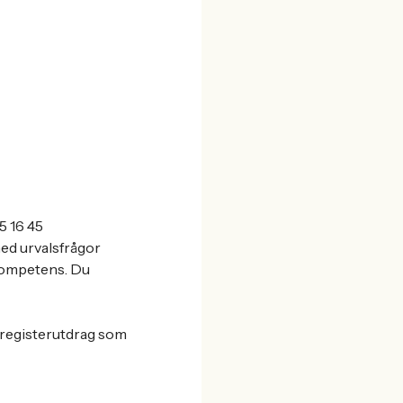
5 16 45
med urvalsfrågor
 kompetens. Du
 registerutdrag som