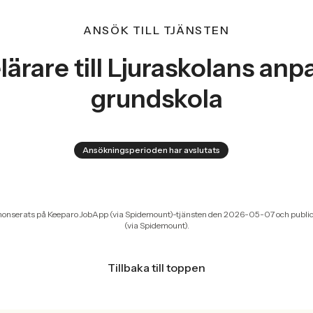
ANSÖK TILL TJÄNSTEN
lärare till Ljuraskolans an
grundskola
Ansökningsperioden har avslutats
nonserats på Keeparo JobApp (via Spidemount)-tjänsten den 2026-05-07 och publi
(via Spidemount).
Tillbaka till toppen