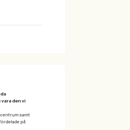
eda
vara den vi
h centrum samt
fördelade på