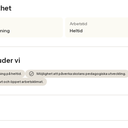
thet
Arbetstid
lning
Heltid
uder vi
ing på heltid.
Möjlighet att påverka skolans pedagogiska utveckling.
ivt och öppet arbetsklimat.