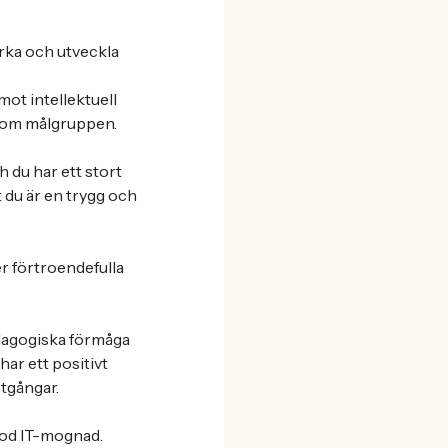
erka och utveckla
ot intellektuell
inom målgruppen.
 du har ett stort
 du är en trygg och
r förtroendefulla
pedagogiska förmåga
 har ett positivt
otgångar.
 god IT-mognad.