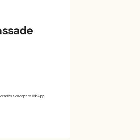
passade
cerades av Keeparo JobApp