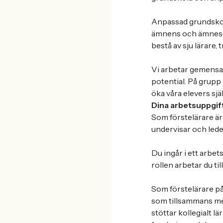
Anpassad grundskola
ämnens och ämneso
bestå av sju lärare, 
Vi arbetar gemensamt
potential. På grupp 
öka våra elevers sjä
Dina arbetsuppgif
Som förstelärare ä
undervisar och lede
Du ingår i ett arbet
rollen arbetar du t
Som förstelärare på
som tillsammans me
stöttar kollegialt l