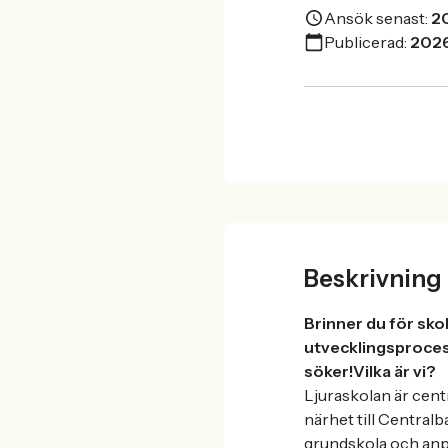
Ansök senast:
2
Publicerad:
202
Beskrivning
Brinner du för sko
utvecklingsproces
söker!
Vilka är vi?
Ljuraskolan är cent
närhet till Central
grundskola och anpa