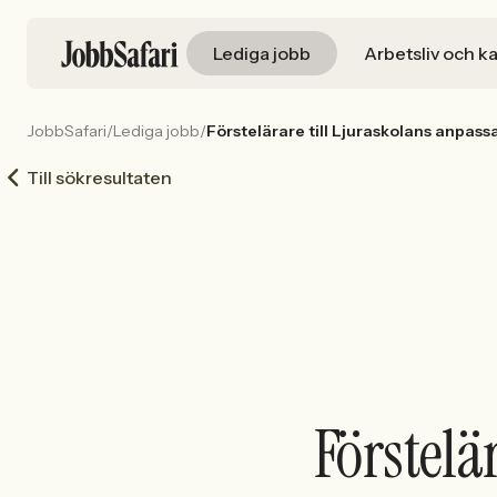
Lediga jobb
Arbetsliv och ka
JobbSafari
/
Lediga jobb
/
Förstelärare till Ljuraskolans anpas
Till sökresultaten
Förstelä