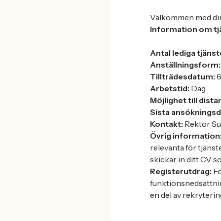
Välkommen med di
Information om t
Antal lediga tjänst
Anställningsform:
Tillträdesdatum:
6
Arbetstid:
Dag
Möjlighet till dist
Sista ansöknings
Kontakt:
Rektor Su
Övrig information
relevanta för tjäns
skickar in ditt CV s
Registerutdrag:
Fö
funktionsnedsättni
en del av rekryteri