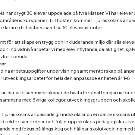
 har drygt 30 elever uppdelade på fyra klasser. Vi har elever 
mrådens kursplaner. Till hösten kommer Ljuraskolans anpa
tre lärare i fritidshem samt ca 10 elevassistenter.
 för att skapa en trygg och inkluderande miljö där alla elever 
och individnivå arbetar vi med elevinflytande, delaktighet, sjä
lvförtroende.
ter
r dina arbetsuppgifter undervisning samt mentorskap på anpa
r utvecklingsarbetet för hela den anpassade enheten år 1-6.
slag där vi tillsammans skapar de bästa förutsättningarna för e
illsammans med övriga kollegor, utvecklingsgruppen och skoll
 Ljuraskolans anpassade grundskola är du en del av skolans 
d rektor samordnar och följer upp skolans pedagogiska utvec
ärande med fokus på långsiktig och hållbar skolutveckling med s