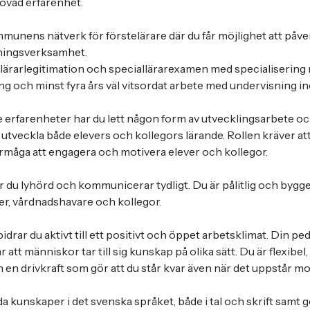
övad erfarenhet.
mmunens nätverk för förstelärare där du får möjlighet att påv
ingsverksamhet.
lärarlegitimation och speciallärarexamen med specialisering m
g och minst fyra års väl vitsordat arbete med undervisning 
 erfarenheter har du lett någon form av utvecklingsarbete och
utveckla både elevers och kollegors lärande. Rollen kräver att
örmåga att engagera och motivera elever och kollegor.
r du lyhörd och kommunicerar tydligt. Du är pålitlig och bygge
er, vårdnadshavare och kollegor.
idrar du aktivt till ett positivt och öppet arbetsklimat. Din 
 att människor tar till sig kunskap på olika sätt. Du är flexibel,
h en drivkraft som gör att du står kvar även när det uppstår m
a kunskaper i det svenska språket, både i tal och skrift samt