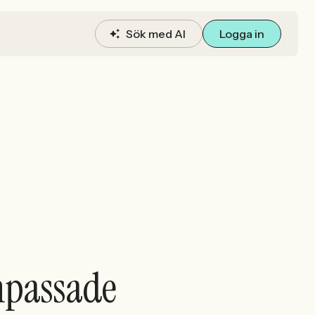
Sök med AI
Logga in
anpassade