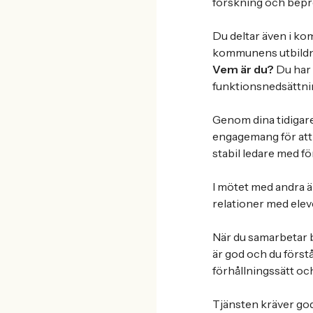
forskning och bepr
Du deltar även i ko
kommunens utbildn
Vem är du?
Du har 
funktionsnedsättnin
Genom dina tidigare
engagemang för att 
stabil ledare med f
I mötet med andra ä
relationer med elev
När du samarbetar b
är god och du förstår
förhållningssätt oc
Tjänsten kräver god