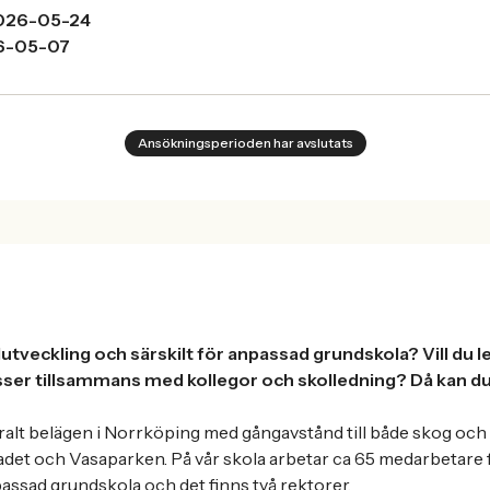
026-05-24
6-05-07
Ansökningsperioden har avslutats
lutveckling och särskilt för anpassad grundskola? Vill du l
ser tillsammans med kollegor och skolledning? Då kan du 
ralt belägen i Norrköping med gångavstånd till både skog oc
badet och Vasaparken. På vår skola arbetar ca 65 medarbetare 
ssad grundskola och det finns två rektorer.