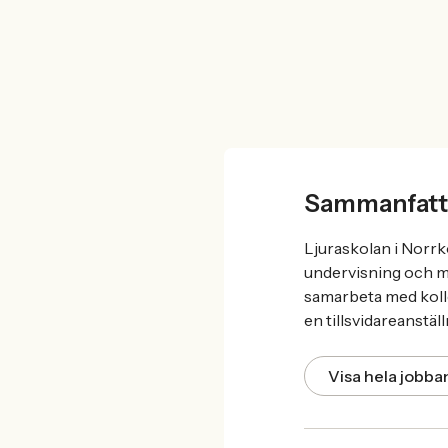
Sammanfatt
Ljuraskolan i Norrk
undervisning och men
samarbeta med kolle
en tillsvidareanstäl
Visa hela jobb