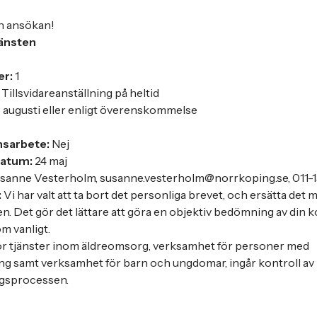
n ansökan!
jänsten
er:
1
Tillsvidareanställning på heltid
 augusti eller enligt överenskommelse
ansarbete:
Nej
datum:
24 maj
sanne Vesterholm, susanne.vesterholm@norrkoping.se, 011-1
:
Vi har valt att ta bort det personliga brevet, och ersätta det 
ten. Det gör det lättare att göra en objektiv bedömning av din
om vanligt.
r tjänster inom äldreomsorg, verksamhet för personer med
ng samt verksamhet för barn och ungdomar, ingår kontroll av
ngsprocessen.