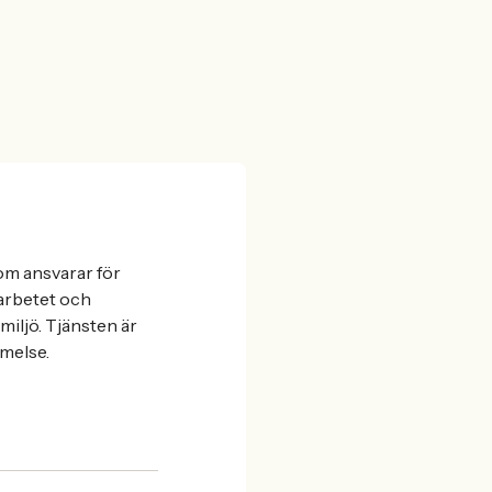
om ansvarar för
sarbetet och
iljö. Tjänsten är
mmelse.