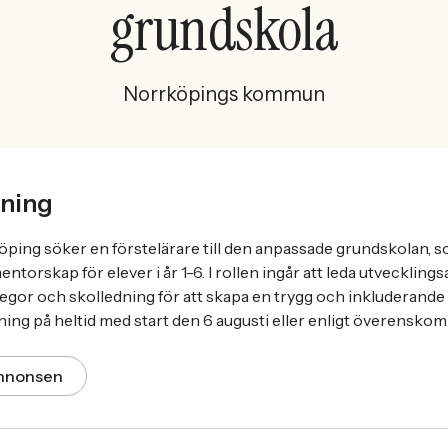
grundskola
Norrköpings kommun
ning
öping söker en förstelärare till den anpassade grundskolan, s
torskap för elever i år 1-6. I rollen ingår att leda utveckling
gor och skolledning för att skapa en trygg och inkluderande m
lning på heltid med start den 6 augusti eller enligt överensko
annonsen