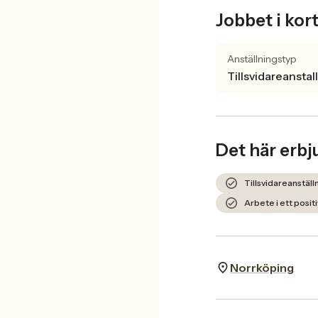
Jobbet i kor
Anställningstyp
Tillsvidareanstal
Det här erbj
Tillsvidareanställn
Arbete i ett posit
Norrköping