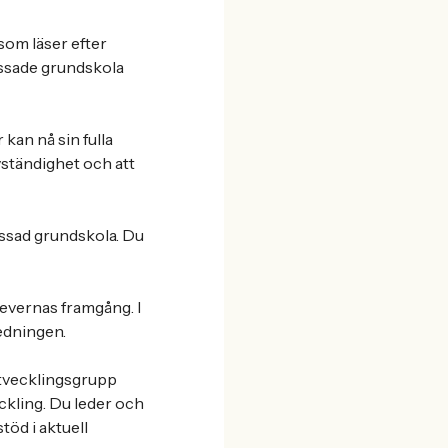
som läser efter
ssade grundskola
kan nå sin fulla
lvständighet och att
ssad grundskola. Du
levernas framgång. I
edningen.
utvecklingsgrupp
kling. Du leder och
töd i aktuell