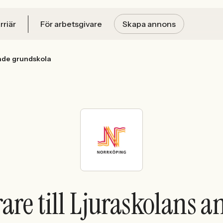
rriär
För arbetsgivare
Skapa annons
sade grundskola
rare till Ljuraskolans 