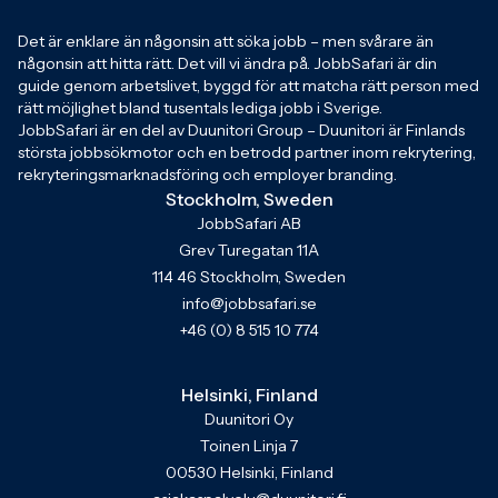
Det är enklare än någonsin att söka jobb – men svårare än
någonsin att hitta rätt. Det vill vi ändra på. JobbSafari är din
guide genom arbetslivet, byggd för att matcha rätt person med
rätt möjlighet bland tusentals lediga jobb i Sverige.
JobbSafari är en del av Duunitori Group – Duunitori är Finlands
största jobbsökmotor och en betrodd partner inom rekrytering,
rekryteringsmarknadsföring och employer branding.
Stockholm, Sweden
JobbSafari AB
Grev Turegatan 11A
114 46 Stockholm, Sweden
info@jobbsafari.se
+46 (0) 8 515 10 774
Helsinki, Finland
Duunitori Oy
Toinen Linja 7
00530 Helsinki, Finland