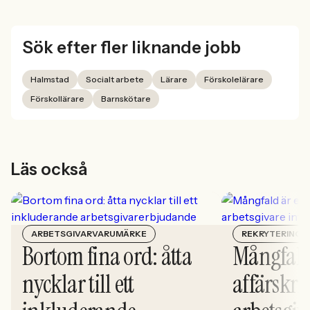
Sök efter fler liknande jobb
Halmstad
Socialt arbete
Lärare
Förskolelärare
Förskollärare
Barnskötare
Läs också
ARBETSGIVARVARUMÄRKE
REKRYTERING
Bortom fina ord: åtta
Mångfald
nycklar till ett
affärskrit