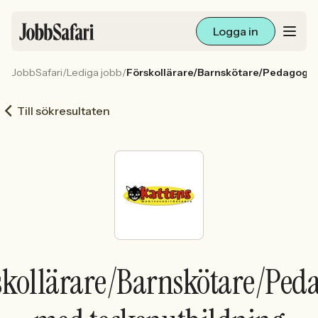
Logga in
JobbSafari
/
Lediga jobb
/
Förskollärare/Barnskötare/Pedagog m
Lediga jobb
Till sökresultaten
Arbetsliv och karriär
För arbetsgivare
Skapa annons
Sök med AI
skollärare/Barnskötare/Ped
Ny här? Skapa konto