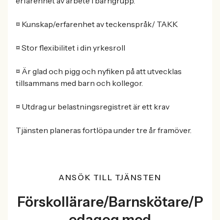
erfarenhet av arbete i barngrupp.
¤ Kunskap/erfarenhet av teckenspråk/ TAKK
¤ Stor flexibilitet i din yrkesroll
¤ Är glad och pigg och nyfiken på att utvecklas
tillsammans med barn och kollegor.
¤ Utdrag ur belastningsregistret är ett krav
Tjänsten planeras fortlöpa under tre år framöver.
ANSÖK TILL TJÄNSTEN
Förskollärare/Barnskötare/P
edagog med