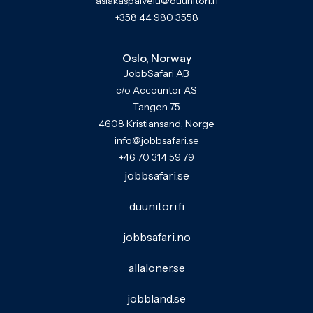
asiakaspalvelu@duunitori.fi
+358 44 980 3558
Oslo, Norway
JobbSafari AB
c/o Accountor AS
Tangen 75
4608 Kristiansand, Norge
info@jobbsafari.se
+46 70 314 59 79
jobbsafari.se
duunitori.fi
jobbsafari.no
allaloner.se
jobbland.se