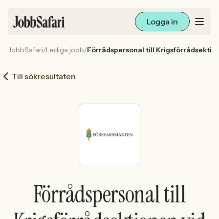
Logga in
JobbSafari
/
Lediga jobb
/
Förrådspersonal till Krigsförrådsektione
Lediga jobb
Till sökresultaten
Arbetsliv och karriär
För arbetsgivare
Skapa annons
Sök med AI
Förrådspersonal till
Ny här? Skapa konto