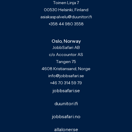
Toinen Linja 7
00530 Helsinki, Finland
asiakaspalvelu@duunitori.fi
+358 44 980 3558
Oslo, Norway
JobbSafari AB
c/o Accountor AS
Tangen 75
4608 Kristiansand, Norge
info@jobbsafari.se
+46 70 314 59 79
jobbsafari.se
duunitori.fi
jobbsafari.no
allaloner.se