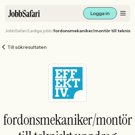
Logga in
JobbSafari
/
Lediga jobb
/
fordonsmekaniker/montör till teknisk
Lediga jobb
Till sökresultaten
Arbetsliv och karriär
För arbetsgivare
Skapa annons
Sök med AI
fordonsmekaniker/montör
Ny här? Skapa konto