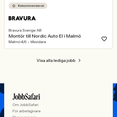
att alla är välkomna. Arbetsgivare
behöver kunna visa vad det betyder i
Rekommenderat
praktiken.
Bravura Sverige AB
Montör till Nordic Auto El i Malmö
Malmö
4/6 –
tillsvidare
Visa alla lediga jobb
Om JobbSafari
För arbetsgivare