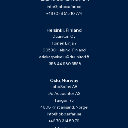
info@jobbsafari.se
+46 (0) 8 515 10 774
Helsinki, Finland
Duunitori Oy
Toinen Linja 7
00530 Helsinki, Finland
asiakaspalvelu@duunitori.fi
+358 44 980 3558
Oslo, Norway
JobbSafari AB
c/o Accountor AS
Tangen 75
4608 Kristiansand, Norge
info@jobbsafari.se
+46 70 314 59 79