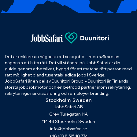
Det är enklare än någonsin att söka jobb – men svårare än
någonsin att hitta rätt. Det vill vi ändra på. JobbSafari är din
guide genom arbetslivet, byggd för att matcha rätt person med
rätt möjlighet bland tusentals lediga jobb i Sverige.
JobbSafari är en del av Duunitori Group – Duunitori är Finlands
största jobbsökmotor och en betrodd partner inom rekrytering,
rekryteringsmarknadsföring och employer branding.
Stockholm, Sweden
JobbSafari AB
Grev Turegatan 11A
114 46 Stockholm, Sweden
info@jobbsafari.se
+46 (0) 8 515 10 774