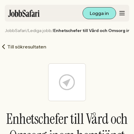
Logga in
JobbSafari
/
Lediga jobb
/
Enhetschefer till Vård och Omsorg ino
Lediga jobb
Till sökresultaten
Arbetsliv och karriär
För arbetsgivare
Skapa annons
Sök med AI
Enhetschefer till Vård och
Ny här? Skapa konto