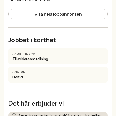
Visa hela jobbannonsen
Jobbet i korthet
Anställningstyp
Tillsvidareanstallning
Arbetstid
Heltid
Det här erbjuder vi
Sex extra semesterdagar vid 40 års ålder och ytterligare en vid 50