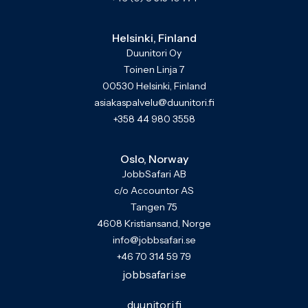
Helsinki, Finland
Duunitori Oy
Toinen Linja 7
00530 Helsinki, Finland
asiakaspalvelu@duunitori.fi
+358 44 980 3558
Oslo, Norway
JobbSafari AB
c/o Accountor AS
Tangen 75
4608 Kristiansand, Norge
info@jobbsafari.se
+46 70 314 59 79
jobbsafari.se
duunitori.fi