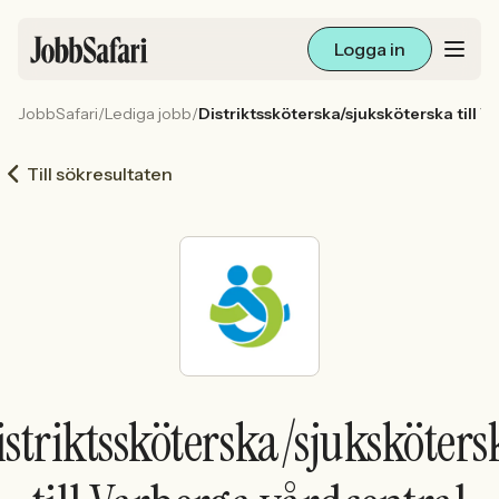
Logga in
JobbSafari
/
Lediga jobb
/
Distriktssköterska/sjuksköterska till 
Lediga jobb
Till sökresultaten
Arbetsliv och karriär
För arbetsgivare
Skapa annons
Sök med AI
istriktssköterska/sjuksköters
Ny här? Skapa konto