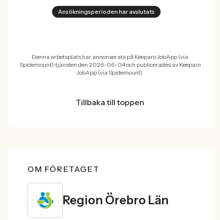
Ansökningsperioden har avslutats
Denna arbetsplats har annonserats på Keeparo JobApp (via
Spidemount)-tjänsten den 2026-06-04 och publicerades av Keeparo
JobApp (via Spidemount).
Tillbaka till toppen
OM FÖRETAGET
Region Örebro Län