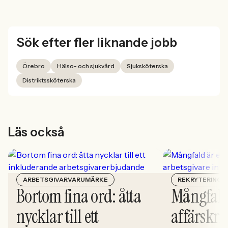
Sök efter fler liknande jobb
Örebro
Hälso- och sjukvård
Sjuksköterska
Distriktssköterska
Läs också
ARBETSGIVARVARUMÄRKE
REKRYTERING
Bortom fina ord: åtta
Mångfald
nycklar till ett
affärskrit