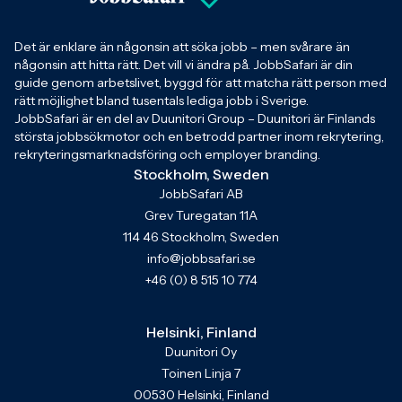
Det är enklare än någonsin att söka jobb – men svårare än
någonsin att hitta rätt. Det vill vi ändra på. JobbSafari är din
guide genom arbetslivet, byggd för att matcha rätt person med
rätt möjlighet bland tusentals lediga jobb i Sverige.
JobbSafari är en del av Duunitori Group – Duunitori är Finlands
största jobbsökmotor och en betrodd partner inom rekrytering,
rekryteringsmarknadsföring och employer branding.
Stockholm, Sweden
JobbSafari AB
Grev Turegatan 11A
114 46 Stockholm, Sweden
info@jobbsafari.se
+46 (0) 8 515 10 774
Helsinki, Finland
Duunitori Oy
Toinen Linja 7
00530 Helsinki, Finland