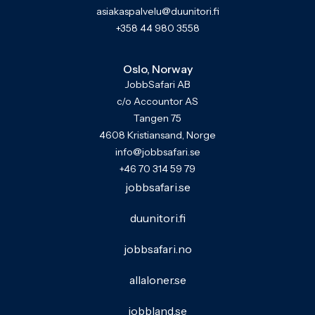
asiakaspalvelu@duunitori.fi
+358 44 980 3558
Oslo, Norway
JobbSafari AB
c/o Accountor AS
Tangen 75
4608 Kristiansand, Norge
info@jobbsafari.se
+46 70 314 59 79
jobbsafari.se
duunitori.fi
jobbsafari.no
allaloner.se
jobbland.se