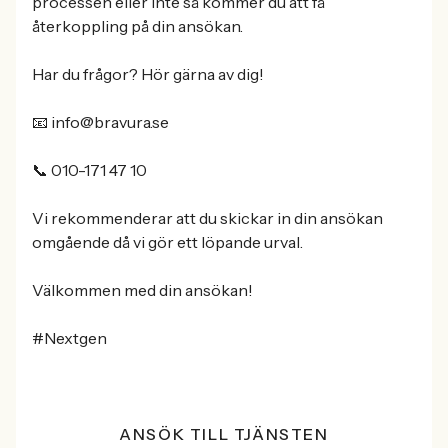
processen eller inte så kommer du att få
återkoppling på din ansökan.
Har du frågor? Hör gärna av dig!
📧 info@bravura.se
📞 010-171 47 10
Vi rekommenderar att du skickar in din ansökan
omgående då vi gör ett löpande urval.
Välkommen med din ansökan!
#Nextgen
ANSÖK TILL TJÄNSTEN