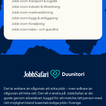
Jobb inom transport & logistik
Jobb inom industri & tillverkning
Jobb inom marknadsföring
Jobb inom bygg & anläggning
Jobb inom försäljning
Jobb inom hälso- och sjukvård
Det är enklare än någonsin att söka jobb – men svårare än
någonsin att hitta rätt. Det vill vi ändra på. JobbSafari är din
guide genom arbetslivet, byggd för att matcha rätt person med
rätt möjlighet bland tusentals lediga jobb i Sverige.