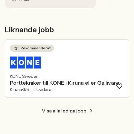
extrajobb – från butik och servering till
distansjobb online.
Liknande jobb
Rekommenderat
KONE Sweden
Porttekniker till KONE i Kiruna eller Gällivare
Kiruna
3/8 –
tillsvidare
Visa alla lediga jobb