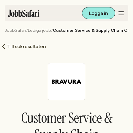
Logga in
JobbSafari
/
Lediga jobb
/
Customer Service & Supply Chain Coo
Lediga jobb
Till sökresultaten
Arbetsliv och karriär
För arbetsgivare
Skapa annons
Sök med AI
Customer Service &
Ny här? Skapa konto