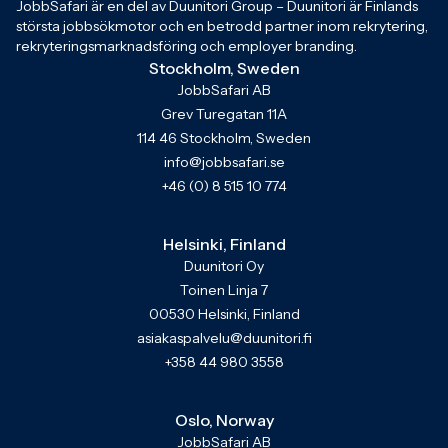
JobbSafari är en del av Duunitori Group – Duunitori är Finlands
största jobbsökmotor och en betrodd partner inom rekrytering,
rekryteringsmarknadsföring och employer branding.
Stockholm, Sweden
JobbSafari AB
Grev Turegatan 11A
114 46 Stockholm, Sweden
info@jobbsafari.se
+46 (0) 8 515 10 774
Helsinki, Finland
Duunitori Oy
Toinen Linja 7
00530 Helsinki, Finland
asiakaspalvelu@duunitori.fi
+358 44 980 3558
Oslo, Norway
JobbSafari AB