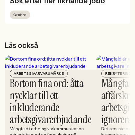
Sök efter fler liknande jobb
Örebro
Läs också
ARBETSGIVARVARUMÄRKE
REKRYTERING
Bortom fina ord: åtta
Mångfald
nycklar till ett
affärskrit
inkluderande
arbetsgiv
arbetsgivarerbjudande
ignorera
Mångfald i arbetsgivarkommunikation
Det senaste dece
börjar inte med en formulering på
kvinnor inom tech 