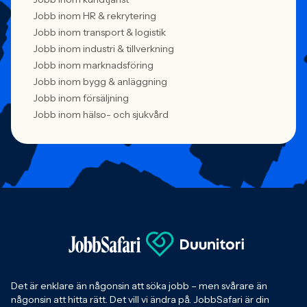
Jobb inom HR & rekrytering
Jobb inom transport & logistik
Jobb inom industri & tillverkning
Jobb inom marknadsföring
Jobb inom bygg & anläggning
Jobb inom försäljning
Jobb inom hälso- och sjukvård
Det är enklare än någonsin att söka jobb – men svårare än
någonsin att hitta rätt. Det vill vi ändra på. JobbSafari är din