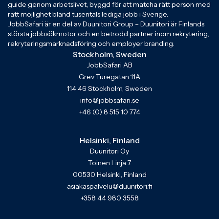
guide genom arbetslivet, byggd för att matcha rätt person med
rätt möjlighet bland tusentals lediga jobb i Sverige.
JobbSafari är en del av Duunitori Group – Duunitori är Finlands
största jobbsökmotor och en betrodd partner inom rekrytering,
rekryteringsmarknadsföring och employer branding.
Stockholm, Sweden
JobbSafari AB
Grev Turegatan 11A
114 46 Stockholm, Sweden
info@jobbsafari.se
+46 (0) 8 515 10 774
Helsinki, Finland
Duunitori Oy
Toinen Linja 7
00530 Helsinki, Finland
asiakaspalvelu@duunitori.fi
+358 44 980 3558