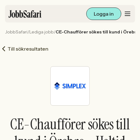
Logga in
JobbSafari
/
Lediga jobb
/
CE-Chaufförer sökes till kund i Örebro 
Lediga jobb
Till sökresultaten
Arbetsliv och karriär
För arbetsgivare
Skapa annons
Sök med AI
CE-Chaufförer sökes till
Ny här? Skapa konto