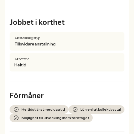
Jobbet i korthet
Anställningstyp
Tillsvidareanstallning
Arbetstid
Heltid
Förmåner
Heltidstjänst med dagtid
Lön enligt kollektivavtal
Möjlighet till utveckling inom företaget