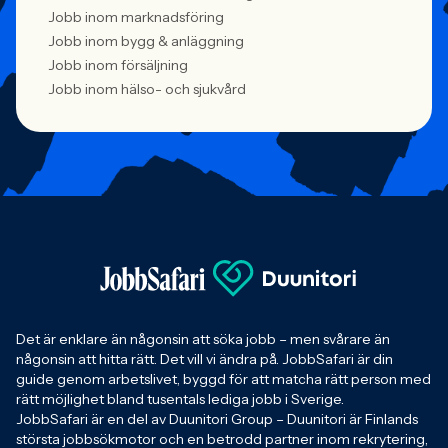
Jobb inom marknadsföring
Jobb inom bygg & anläggning
Jobb inom försäljning
Jobb inom hälso- och sjukvård
Det är enklare än någonsin att söka jobb – men svårare än
någonsin att hitta rätt. Det vill vi ändra på. JobbSafari är din
guide genom arbetslivet, byggd för att matcha rätt person med
rätt möjlighet bland tusentals lediga jobb i Sverige.
JobbSafari är en del av Duunitori Group – Duunitori är Finlands
största jobbsökmotor och en betrodd partner inom rekrytering,