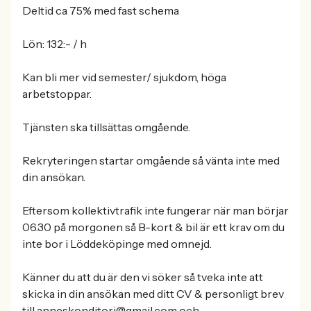
Deltid ca 75% med fast schema
Lön: 132:- / h
Kan bli mer vid semester/ sjukdom, höga
arbetstoppar.
Tjänsten ska tillsättas omgående.
Rekryteringen startar omgående så vänta inte med
din ansökan.
Eftersom kollektivtrafik inte fungerar när man börjar
06.30 på morgonen så B-kort & bil är ett krav om du
inte bor i Löddeköpinge med omnejd.
Känner du att du är den vi söker så tveka inte att
skicka in din ansökan med ditt CV & personligt brev
till anneskonditori@gmail.com och