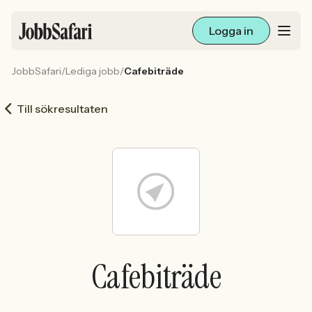
Logga in
JobbSafari
/
Lediga jobb
/
Cafebiträde
Lediga jobb
Till sökresultaten
Arbetsliv och karriär
För arbetsgivare
Skapa annons
Sök med AI
Cafebiträde
Ny här? Skapa konto