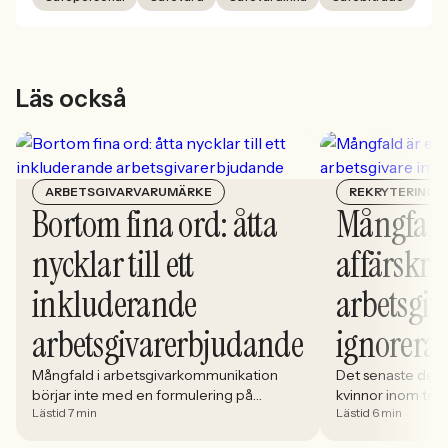
Läs också
ARBETSGIVARVARUMÄRKE
REKRYTERING
Bortom fina ord: åtta
Mångfald
nycklar till ett
affärskrit
inkluderande
arbetsgiv
arbetsgivarerbjudande
ignorera
Mångfald i arbetsgivarkommunikation
Det senaste dece
börjar inte med en formulering på
kvinnor inom tech 
Lästid 7 min
Lästid 6 min
karriärsidan. Den börjar i hur rekryteringen
stadigt på 30%. S
faktiskt fungerar: vem som får syn på
allt större del av