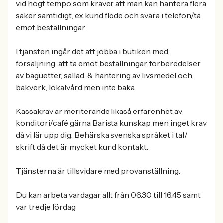
vid högt tempo som kräver att man kan hantera flera
saker samtidigt, ex kund flöde och svara i telefon/ta
emot beställningar.
I tjänsten ingår det att jobba i butiken med
försäljning, att ta emot beställningar, förberedelser
av baguetter, sallad, & hantering av livsmedel och
bakverk, lokalvård men inte baka.
Kassakrav är meriterande likaså erfarenhet av
konditori/café gärna Barista kunskap men inget krav
då vi lär upp dig. Behärska svenska språket i tal/
skrift då det är mycket kund kontakt.
Tjänsterna är tillsvidare med provanställning.
Du kan arbeta vardagar allt från 06.30 till 16.45 samt
var tredje lördag