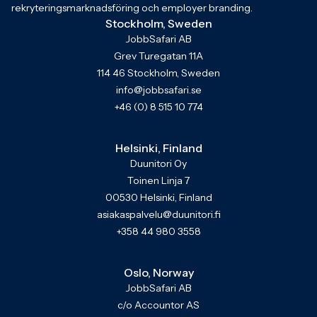
rekryteringsmarknadsföring och employer branding.
Stockholm, Sweden
JobbSafari AB
Grev Turegatan 11A
114 46 Stockholm, Sweden
info@jobbsafari.se
+46 (0) 8 515 10 774
Helsinki, Finland
Duunitori Oy
Toinen Linja 7
00530 Helsinki, Finland
asiakaspalvelu@duunitori.fi
+358 44 980 3558
Oslo, Norway
JobbSafari AB
c/o Accountor AS