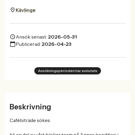
Kävlinge
Ansök senast:
2026-05-31
Publicerad:
2026-04-23
Ansökningsperioden har avslutats
Beskrivning
Cafébiträde sökes
bli en del av vårt härliga team på Annes konditori i